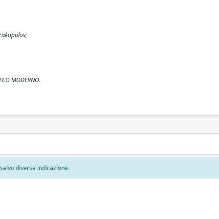
rakopulos;
I GRECO MODERNO.
, salvo diversa indicazione.