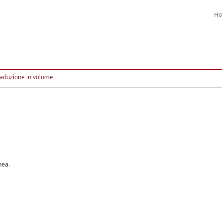
H
aduzione in volume
nea.