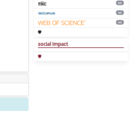
ND
ND
ND
social impact