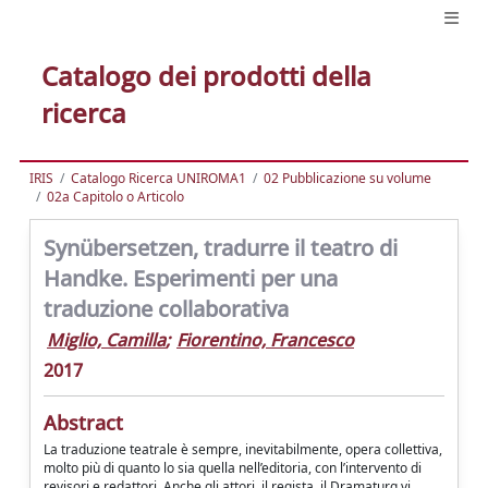
Catalogo dei prodotti della
ricerca
IRIS
Catalogo Ricerca UNIROMA1
02 Pubblicazione su volume
02a Capitolo o Articolo
Synübersetzen, tradurre il teatro di
Handke. Esperimenti per una
traduzione collaborativa
Miglio, Camilla
;
Fiorentino, Francesco
2017
Abstract
La traduzione teatrale è sempre, inevitabilmente, opera collettiva,
molto più di quanto lo sia quella nell’editoria, con l’intervento di
revisori e redattori. Anche gli attori, il regista, il Dramaturg vi