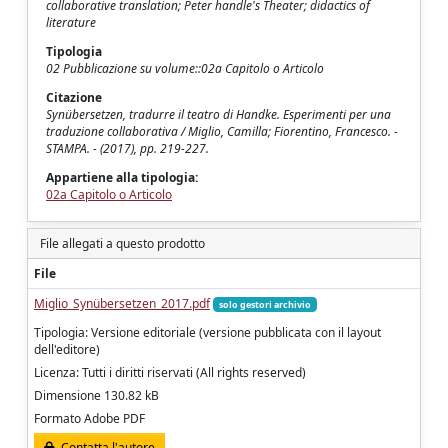
collaborative translation; Peter handle's Theater; didactics of
literature
Tipologia
02 Pubblicazione su volume::02a Capitolo o Articolo
Citazione
Synübersetzen, tradurre il teatro di Handke. Esperimenti per una
traduzione collaborativa / Miglio, Camilla; Fiorentino, Francesco. -
STAMPA. - (2017), pp. 219-227.
Appartiene alla tipologia:
02a Capitolo o Articolo
File allegati a questo prodotto
File
Miglio_Synübersetzen_2017.pdf
solo gestori archivio
Tipologia: Versione editoriale (versione pubblicata con il layout
dell'editore)
Licenza: Tutti i diritti riservati (All rights reserved)
Dimensione 130.82 kB
Formato Adobe PDF
Contatta l'autore