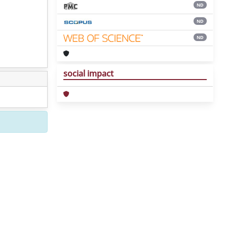
ND
ND
ND
social impact