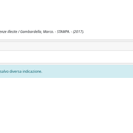
luenze illecite / Gambardella, Marco. - STAMPA. - (2017).
, salvo diversa indicazione.