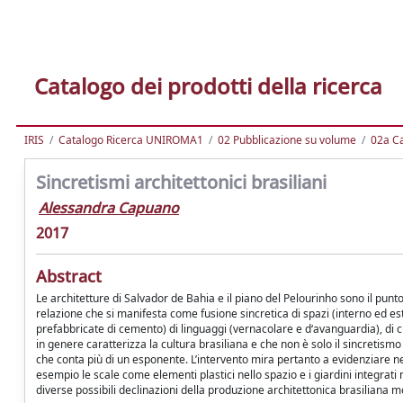
Catalogo dei prodotti della ricerca
IRIS
Catalogo Ricerca UNIROMA1
02 Pubblicazione su volume
02a Ca
Sincretismi architettonici brasiliani
Alessandra Capuano
2017
Abstract
Le architetture di Salvador de Bahia e il piano del Pelourinho sono il punt
relazione che si manifesta come fusione sincretica di spazi (interno ed est
prefabbricate di cemento) di linguaggi (vernacolare e d‘avanguardia), di cu
in genere caratterizza la cultura brasiliana e che non è solo il sincretismo 
che conta più di un esponente. L’intervento mira pertanto a evidenziare ne
esempio le scale come elementi plastici nello spazio e i giardini integrat
diverse possibili declinazioni della produzione architettonica brasiliana 