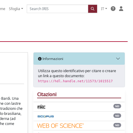
ome
Sfoglia
IT
Informazioni
Utilizza questo identificativo per citare o creare
un link a questo documento:
https://hdl.handle.net/11573/1015517
Citazioni
o Bardi. Una
one con lastre
ND
 tradizioni che
lo-brasiliana,
ND
oderna (ad
nche come
ND