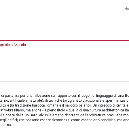
H
pitolo o Articolo
o di partenza per una riflessione sul rapporto con il luogo nel linguaggio di Lina B
erno, artificiale e naturale), di tecniche (artigianato tradizionale e sperimentazi
lture (la tradizione barocca romana e il barocco baiano). Un intreccio di civiltà e
afro-brasiliano, ma anche - a pieno titolo – quello di una cultura architettonica ita
lle opere della Bo Bardi alcuni elementi ricorrenti dell’architettura brasiliana m
i negli edifici) che possono essere riconosciuti come vocabolario condiviso, ma a
moderna.