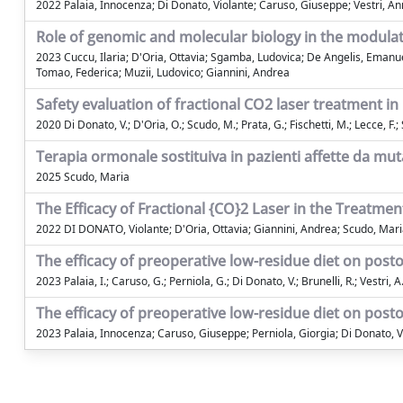
2022 Palaia, Innocenza; Di Donato, Violante; Caruso, Giuseppe; Vestri, Annar
Role of genomic and molecular biology in the modulat
2023 Cuccu, Ilaria; D'Oria, Ottavia; Sgamba, Ludovica; De Angelis, Emanuel
Tomao, Federica; Muzii, Ludovico; Giannini, Andrea
Safety evaluation of fractional CO2 laser treatment 
2020 Di Donato, V.; D'Oria, O.; Scudo, M.; Prata, G.; Fischetti, M.; Lecce, F.; S
Terapia ormonale sostituiva in pazienti affette da mu
2025 Scudo, Maria
The Efficacy of Fractional {CO}2 Laser in the Treatm
2022 DI DONATO, Violante; D'Oria, Ottavia; Giannini, Andrea; Scudo, Maria
The efficacy of preoperative low-residue diet on posto
2023 Palaia, I.; Caruso, G.; Perniola, G.; Di Donato, V.; Brunelli, R.; Vestri, A
The efficacy of preoperative low-residue diet on posto
2023 Palaia, Innocenza; Caruso, Giuseppe; Perniola, Giorgia; Di Donato, Vio
Powered by
IRIS
-
about IRIS
-
Utilizzo dei cookie