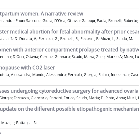
stpartum women. A narrative review
sandra; Paoni Saccone, Giulia; D'Oria, Ottavia; Galoppi, Paola; Brunelli, Roberto
r medical abortion for fetal abnormality after prior cesar
laia, I.; Di Donato, V.; Perniola, G.; Brunelli, R.; Pecorini, F.; Muzii, L.; Scudo, M.
 women with anterior compartment prolapse treated by native
ntina; D'Oria, Ottavia; Cerone, Gennaro; Scudo, Maria; Zullo, Marzio A; Muzii, Lud
enopause with CO2 laser
teta, Alessandra; Mondo, Alessandro; Perniola, Giorgia; Palaia, Innocenza; Cascial
ses undergoing cytoreductive surgery for advanced ovaria
orgia; Ferrazza, Giancarlo; Panzini, Enrico; Scudo, Maria; Di Pinto, Anna; Muzii, L
update on the different possible etiopathogenic mechanism
 Muzii, L; Battaglia, Fa
y