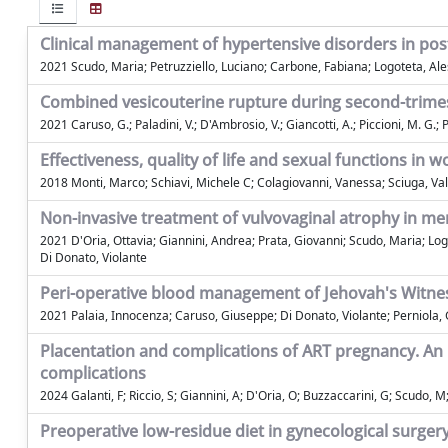
Clinical management of hypertensive disorders in po
2021 Scudo, Maria; Petruzziello, Luciano; Carbone, Fabiana; Logoteta, Ales
Combined vesicouterine rupture during second-trimeste
2021 Caruso, G.; Paladini, V.; D'Ambrosio, V.; Giancotti, A.; Piccioni, M. G.; Pa
Effectiveness, quality of life and sexual functions in
2018 Monti, Marco; Schiavi, Michele C; Colagiovanni, Vanessa; Sciuga, Vale
Non-invasive treatment of vulvovaginal atrophy in m
2021 D'Oria, Ottavia; Giannini, Andrea; Prata, Giovanni; Scudo, Maria; Logo
Di Donato, Violante
Peri-operative blood management of Jehovah's Witnes
2021 Palaia, Innocenza; Caruso, Giuseppe; Di Donato, Violante; Perniola, Gi
Placentation and complications of ART pregnancy. An 
complications
2024 Galanti, F; Riccio, S; Giannini, A; D'Oria, O; Buzzaccarini, G; Scudo, M;
Preoperative low-residue diet in gynecological surger