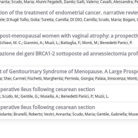
ita; Scudo, Maria; Alunni Fegatelli, Danilo; Galli, Valerio; Cavalli, Alessandra; Pe
ion of the treatment of endometrial cancer. narrative revi
e; D'Augè Tullio, Golia; Turetta, Camilla; DI DIO, Camilla; Scudo, Maria; Bogani, 
in post-menopausal women with vaginal atrophy: a prospecti
chiavi, M. C.; Giannini, A.; Muzii, L.; Battaglia, F.; Monti, M.; Benedetti Panici, P.
tazione dei geni BRCA1-2 sottoposte ad annessiectomia profi
ent of Genitourinary Syndrome of Menopause. A Large Prosp
; Sher, Carmel; Fischetti, Margherita; Perniola, Giorgia; Palaia, Innocenza; Mont
perative ileus following cesarean section
.; Scudo, M.; Gentile, G.; Musella, A.; Benedetti Panici, P.; Muzii, L.
perative ileus following cesarean section
lante; Brunelli, Roberto; Vestri, Annarita; Scudo, Maria; Gentile, Gabriella; Musell