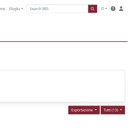
ome
Sfoglia
IT
Esportazione
Tutti (13)