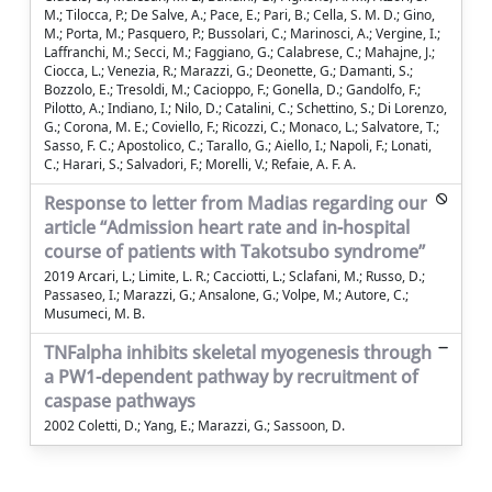
M.; Tilocca, P.; De Salve, A.; Pace, E.; Pari, B.; Cella, S. M. D.; Gino,
M.; Porta, M.; Pasquero, P.; Bussolari, C.; Marinosci, A.; Vergine, I.;
Laffranchi, M.; Secci, M.; Faggiano, G.; Calabrese, C.; Mahajne, J.;
Ciocca, L.; Venezia, R.; Marazzi, G.; Deonette, G.; Damanti, S.;
Bozzolo, E.; Tresoldi, M.; Cacioppo, F.; Gonella, D.; Gandolfo, F.;
Pilotto, A.; Indiano, I.; Nilo, D.; Catalini, C.; Schettino, S.; Di Lorenzo,
G.; Corona, M. E.; Coviello, F.; Ricozzi, C.; Monaco, L.; Salvatore, T.;
Sasso, F. C.; Apostolico, C.; Tarallo, G.; Aiello, I.; Napoli, F.; Lonati,
C.; Harari, S.; Salvadori, F.; Morelli, V.; Refaie, A. F. A.
Response to letter from Madias regarding our
article “Admission heart rate and in-hospital
course of patients with Takotsubo syndrome”
2019 Arcari, L.; Limite, L. R.; Cacciotti, L.; Sclafani, M.; Russo, D.;
Passaseo, I.; Marazzi, G.; Ansalone, G.; Volpe, M.; Autore, C.;
Musumeci, M. B.
TNFalpha inhibits skeletal myogenesis through
a PW1-dependent pathway by recruitment of
caspase pathways
2002 Coletti, D.; Yang, E.; Marazzi, G.; Sassoon, D.