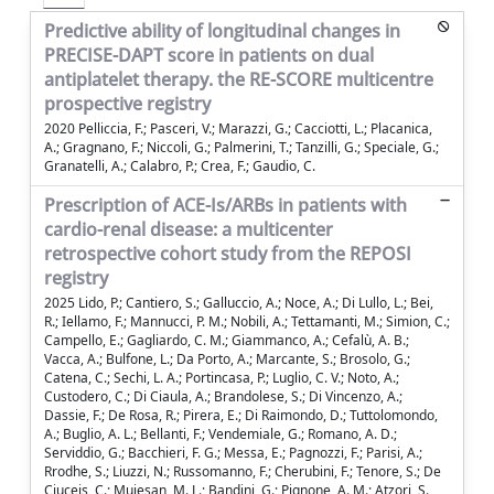
Predictive ability of longitudinal changes in
PRECISE-DAPT score in patients on dual
antiplatelet therapy. the RE-SCORE multicentre
prospective registry
2020 Pelliccia, F.; Pasceri, V.; Marazzi, G.; Cacciotti, L.; Placanica,
A.; Gragnano, F.; Niccoli, G.; Palmerini, T.; Tanzilli, G.; Speciale, G.;
Granatelli, A.; Calabro, P.; Crea, F.; Gaudio, C.
Prescription of ACE-Is/ARBs in patients with
cardio-renal disease: a multicenter
retrospective cohort study from the REPOSI
registry
2025 Lido, P.; Cantiero, S.; Galluccio, A.; Noce, A.; Di Lullo, L.; Bei,
R.; Iellamo, F.; Mannucci, P. M.; Nobili, A.; Tettamanti, M.; Simion, C.;
Campello, E.; Gagliardo, C. M.; Giammanco, A.; Cefalù, A. B.;
Vacca, A.; Bulfone, L.; Da Porto, A.; Marcante, S.; Brosolo, G.;
Catena, C.; Sechi, L. A.; Portincasa, P.; Luglio, C. V.; Noto, A.;
Custodero, C.; Di Ciaula, A.; Brandolese, S.; Di Vincenzo, A.;
Dassie, F.; De Rosa, R.; Pirera, E.; Di Raimondo, D.; Tuttolomondo,
A.; Buglio, A. L.; Bellanti, F.; Vendemiale, G.; Romano, A. D.;
Serviddio, G.; Bacchieri, F. G.; Messa, E.; Pagnozzi, F.; Parisi, A.;
Rrodhe, S.; Liuzzi, N.; Russomanno, F.; Cherubini, F.; Tenore, S.; De
Ciuceis, C.; Muiesan, M. L.; Bandini, G.; Pignone, A. M.; Atzori, S.