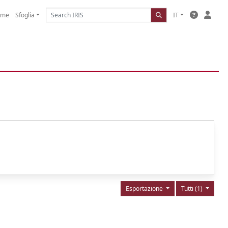
ome
Sfoglia
IT
Esportazione
Tutti (1)