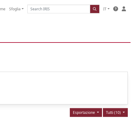
ome
Sfoglia
IT
Esportazione
Tutti (10)