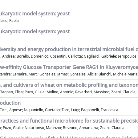
eukaryotic model system: yeast
lario, Paola
eukaryotic model system: yeast
ersity and energy production in terrestrial microbial fuel c
, Andrea; Borello, Domenico; Cosentini, Carlotta; Gagliardi, Gabriele; Ieropoulos,
w-affinity Glucose Transporter Gene RAG1 in Kluyveromyces
xandre; Lemaire, Marc; Gonzalez, James; Gonzalez, Alicia; Bianchi, Michele Maria
, and cultivars of wheat on metabolic profiling and taxono
 Clagnan, Elisa; Puzo, Giulia; Molino, Antonio; Reverberi, Massimo; Zoani, Claudia
roduction
; Cicci, Agnese; Iaquaniello, Gaetano; Toro, Luigi; Pagnanelli, Francesca
ractices and functional microbiome for sustainable precisi
a; Puzo, Giulia; Notarfonso, Maurizio; Bevivino, Annamaria; Zoani, Claudia