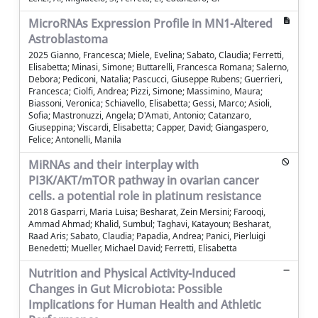
MicroRNAs Expression Profile in MN1-Altered
Astroblastoma
2025 Gianno, Francesca; Miele, Evelina; Sabato, Claudia; Ferretti,
Elisabetta; Minasi, Simone; Buttarelli, Francesca Romana; Salerno,
Debora; Pediconi, Natalia; Pascucci, Giuseppe Rubens; Guerrieri,
Francesca; Ciolfi, Andrea; Pizzi, Simone; Massimino, Maura;
Biassoni, Veronica; Schiavello, Elisabetta; Gessi, Marco; Asioli,
Sofia; Mastronuzzi, Angela; D'Amati, Antonio; Catanzaro,
Giuseppina; Viscardi, Elisabetta; Capper, David; Giangaspero,
Felice; Antonelli, Manila
MiRNAs and their interplay with
PI3K/AKT/mTOR pathway in ovarian cancer
cells. a potential role in platinum resistance
2018 Gasparri, Maria Luisa; Besharat, Zein Mersini; Farooqi,
Ammad Ahmad; Khalid, Sumbul; Taghavi, Katayoun; Besharat,
Raad Aris; Sabato, Claudia; Papadia, Andrea; Panici, Pierluigi
Benedetti; Mueller, Michael David; Ferretti, Elisabetta
Nutrition and Physical Activity-Induced
Changes in Gut Microbiota: Possible
Implications for Human Health and Athletic