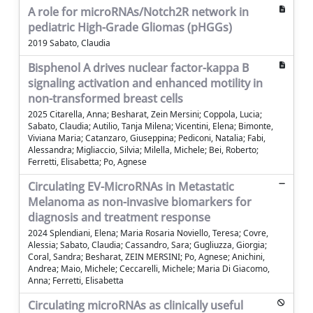
A role for microRNAs/Notch2R network in
pediatric High-Grade Gliomas (pHGGs)
2019 Sabato, Claudia
Bisphenol A drives nuclear factor-kappa B
signaling activation and enhanced motility in
non-transformed breast cells
2025 Citarella, Anna; Besharat, Zein Mersini; Coppola, Lucia;
Sabato, Claudia; Autilio, Tanja Milena; Vicentini, Elena; Bimonte,
Viviana Maria; Catanzaro, Giuseppina; Pediconi, Natalia; Fabi,
Alessandra; Migliaccio, Silvia; Milella, Michele; Bei, Roberto;
Ferretti, Elisabetta; Po, Agnese
Circulating EV-MicroRNAs in Metastatic
Melanoma as non-invasive biomarkers for
diagnosis and treatment response
2024 Splendiani, Elena; Maria Rosaria Noviello, Teresa; Covre,
Alessia; Sabato, Claudia; Cassandro, Sara; Gugliuzza, Giorgia;
Coral, Sandra; Besharat, ZEIN MERSINI; Po, Agnese; Anichini,
Andrea; Maio, Michele; Ceccarelli, Michele; Maria Di Giacomo,
Anna; Ferretti, Elisabetta
Circulating microRNAs as clinically useful