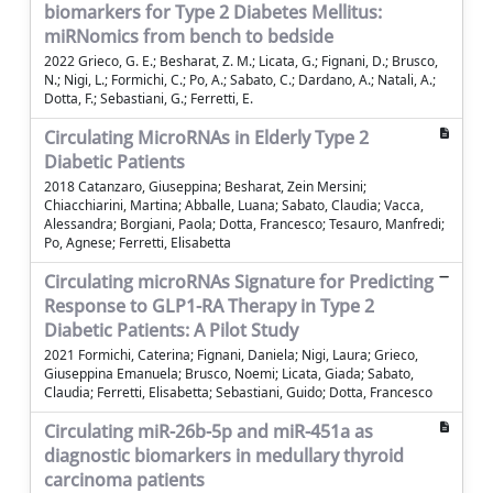
biomarkers for Type 2 Diabetes Mellitus:
miRNomics from bench to bedside
2022 Grieco, G. E.; Besharat, Z. M.; Licata, G.; Fignani, D.; Brusco,
N.; Nigi, L.; Formichi, C.; Po, A.; Sabato, C.; Dardano, A.; Natali, A.;
Dotta, F.; Sebastiani, G.; Ferretti, E.
Circulating MicroRNAs in Elderly Type 2
Diabetic Patients
2018 Catanzaro, Giuseppina; Besharat, Zein Mersini;
Chiacchiarini, Martina; Abballe, Luana; Sabato, Claudia; Vacca,
Alessandra; Borgiani, Paola; Dotta, Francesco; Tesauro, Manfredi;
Po, Agnese; Ferretti, Elisabetta
Circulating microRNAs Signature for Predicting
Response to GLP1-RA Therapy in Type 2
Diabetic Patients: A Pilot Study
2021 Formichi, Caterina; Fignani, Daniela; Nigi, Laura; Grieco,
Giuseppina Emanuela; Brusco, Noemi; Licata, Giada; Sabato,
Claudia; Ferretti, Elisabetta; Sebastiani, Guido; Dotta, Francesco
Circulating miR-26b-5p and miR-451a as
diagnostic biomarkers in medullary thyroid
carcinoma patients