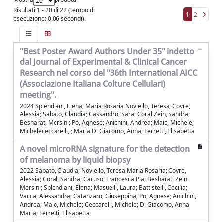
Risultati 1 - 20 di 22 (tempo di
1
2
esecuzione: 0.06 secondi).
"Best Poster Award Authors Under 35" indetto
dal Journal of Experimental & Clinical Cancer
Research nel corso del "36th International AICC
(Associazione Italiana Colture Cellulari)
meeting".
2024 Splendiani, Elena; Maria Rosaria Noviello, Teresa; Covre,
Alessia; Sabato, Claudia; Cassandro, Sara; Coral Zein, Sandra;
Besharat, Mersini; Po, Agnese; Anichini, Andrea; Maio, Michele;
Michelececcarelli, ; Maria Di Giacomo, Anna; Ferretti, Elisabetta
A novel microRNA signature for the detection
of melanoma by liquid biopsy
2022 Sabato, Claudia; Noviello, Teresa Maria Rosaria; Covre,
Alessia; Coral, Sandra; Caruso, Francesca Pia; Besharat, Zein
Mersini; Splendiani, Elena; Masuelli, Laura; Battistelli, Cecilia;
Vacca, Alessandra; Catanzaro, Giuseppina; Po, Agnese; Anichini,
Andrea; Maio, Michele; Ceccarelli, Michele; Di Giacomo, Anna
Maria; Ferretti, Elisabetta