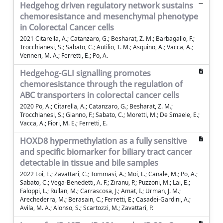
Hedgehog driven regulatory network sustains
chemoresistance and mesenchymal phenotype
in Colorectal Cancer cells
2021 Citarella, A.; Catanzaro, G.; Besharat, Z. M.; Barbagallo, F.;
Trocchianesi, S.; Sabato, C.; Autilio, T. M.; Asquino, A.; Vacca, A.;
Venneri, M. A.; Ferretti, E.; Po, A.
Hedgehog-GLI signalling promotes
chemoresistance through the regulation of
ABC transporters in colorectal cancer cells
2020 Po, A.; Citarella, A.; Catanzaro, G.; Besharat, Z. M.;
Trocchianesi, S.; Gianno, F.; Sabato, C.; Moretti, M.; De Smaele, E.;
Vacca, A.; Fiori, M. E.; Ferretti, E.
HOXD8 hypermethylation as a fully sensitive
and specific biomarker for biliary tract cancer
detectable in tissue and bile samples
2022 Loi, E.; Zavattari, C.; Tommasi, A.; Moi, L.; Canale, M.; Po, A.;
Sabato, C.; Vega-Benedetti, A. F.; Ziranu, P.; Puzzoni, M.; Lai, E.;
Faloppi, L.; Rullan, M.; Carrascosa, J.; Amat, I.; Urman, J. M.;
Arechederra, M.; Berasain, C.; Ferretti, E.; Casadei-Gardini, A.;
Avila, M. A.; Alonso, S.; Scartozzi, M.; Zavattari, P.