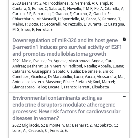
2023 Besharat, Z M; Trocchianesi, S; Verrienti, A; Ciampi, R;
Cantara, S; Romei, C; Sabato, C; Noviello, T M R; Po, A; Citarella, A;
Caruso, F P; Panariello, I; Gianno, F; Carpino, G; Gaudio, E;
Chiacchiarini, M; Masuelli, L; Sponziello, M; Pecce, V; Ramone, T;
Maino, F; Dotta, F; Ceccarelli, M; Pezzullo, L; Durante, C; Castagna,
M G; Elisei, R; Ferretti, E
Downregulation of miR-326 and its host gene
β-arrestin1 induces pro survival activity of E2F1
and promotes medulloblastoma growth
2021 Miele, Evelina; Po, Agnese; Mastronuzzi, Angela; Carai,
Andrea; Besharat, Zein Mersini; Pediconi, Natalia; Abballe, Luana;
Catanzaro, Giuseppina; Sabato, Claudia; De Smaele, Enrico;
Canettieri, Gianluca; Di Marcotullio, Lucia; Vacca, Alessandra; Mai,
Antonello; Levrero, Massimo; Pfister, Stefan M; Kool, Marcel;
Giangaspero, Felice; Locatelli, Franco; Ferretti, Elisabetta
Environmental contaminants acting as
endocrine disruptors modulate atherogenic
processes: New risk factors for cardiovascular
diseases in women?
2022 Migliaccio, S.; Bimonte, V. M.; Besharat, Z. M.; Sabato, C.;
Lenzi, A.; Crescioli, C.; Ferretti, E.