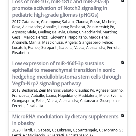
Loss of miR-107, miR-181c and miR-29a-3p
promote activation of Notch2 signaling in
pediatric high-grade gliomas (pHGGs)
2017 Catanzaro, Giuseppina; Sabato, Claudia; Russo, Michele;
Rosa, Alessandro; Abballe, Luana; Besharat, Zein Mersini; Po,
Agnese; Miele, Evelina; Bellavia, Diana; Chiacchiarini, Martina;
Gessi, Marco; Peruzzi, Giovanna; Napolitano, Maddalena;
Antonelli, Manila; Mastronuzzi, Angela; Giangaspero, Felice;
Locatelli, Franco; Screpanti, Isabella; Vacca, Alessandra; Ferretti,
Elisabetta
Low expression of miR-466f-3p sustains
epithelial to mesenchymal transition in sonic
hedgehog medulloblastoma stem cells through
Vegfa-Nrp2 signaling pathway
2018 Besharat, Zein Mersini; Sabato, Claudia; Po, Agnese; Gianno,
Francesca; Abballe, Luana; Napolitano, Maddalena; Miele, Evelina;
Giangaspero, Felice; Vacca, Alessandra; Catanzaro, Giuseppina;
Ferretti, Elisabetta
MicroRNA modulation by dietary supplements
in obesity
2020 Filardi, T.; Sabato, C.; Lubrano, C.; Santangelo, C.; Morano, S.;
Lenzi, A.; Migliaccio, S.; Ferretti, E.; Catanzaro, G.