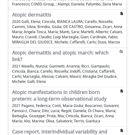
Francesco; COVID-Group, ; Alampi, Daniela; Palumbo, Ilaria Maria
Atopic dermatitis
2020 Galli, Elena; Cinicola, BIANCA LAURA; Carello, Rossella;
Caimmi, Silvia; Brindisi, Giulia; DE CASTRO, Giovanna; Zicari, Anna
Maria; Angela Tosca, Maria; Manti, Sara; Martelli, Alberto; Calvani,
Mauro; Cravidi, Claudio; Luigi Marseglia, Gian; Cardinale, Fabio;
MIRAGLIA DEL GIUDICE, Michele; Caffarelli, Carlo; Duse, Marzia
Atopic dermatitis and atopic march: which
link?
2021 Maiello, Nunzia; Giannetti, Arianna; Ricci, Giampaolo;
Cinicola, Bianca; Carello, Rossella; Indolfi, Cristiana; Caffarelli,
Carlo; Marseglia, Alessia; Calvani, Mauro; Miraglia Del Giudice,
Michele; Galli, Elena
Atopic manifestations in children born
preterm: a long-term observational study
2021 Pagano, Federica; Conti, Maria Giulia; Boscarino, Giovanni;
Pannucci, Chiara; Dito, Lucia; Regoli, Daniela; Di Chiara, Maria;
Battaglia, Giuseppe; Prota, Rita; Cinicola, Bianca; Zicari, Anna
Maria; Aloi, Marina; Oliva, Salvatore; Terrin, Gianluca
Case report. interindividual variability and