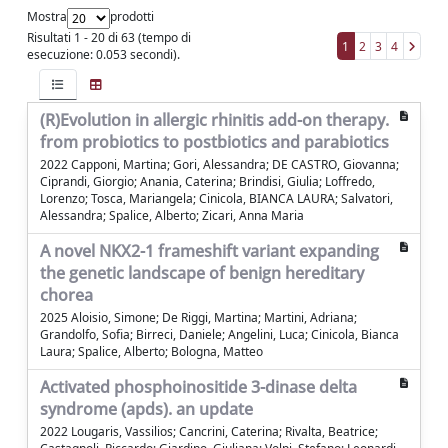
Mostra
prodotti
Risultati 1 - 20 di 63 (tempo di
1
2
3
4
esecuzione: 0.053 secondi).
(R)Evolution in allergic rhinitis add-on therapy.
from probiotics to postbiotics and parabiotics
2022 Capponi, Martina; Gori, Alessandra; DE CASTRO, Giovanna;
Ciprandi, Giorgio; Anania, Caterina; Brindisi, Giulia; Loffredo,
Lorenzo; Tosca, Mariangela; Cinicola, BIANCA LAURA; Salvatori,
Alessandra; Spalice, Alberto; Zicari, Anna Maria
A novel NKX2-1 frameshift variant expanding
the genetic landscape of benign hereditary
chorea
2025 Aloisio, Simone; De Riggi, Martina; Martini, Adriana;
Grandolfo, Sofia; Birreci, Daniele; Angelini, Luca; Cinicola, Bianca
Laura; Spalice, Alberto; Bologna, Matteo
Activated phosphoinositide 3-dinase delta
syndrome (apds). an update
2022 Lougaris, Vassilios; Cancrini, Caterina; Rivalta, Beatrice;