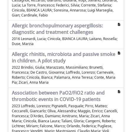
Castagnoli, Riccardo; Giardino, Giuliana; Volpi, Stefano; Leonardi,
Lucia; La Torre, Francesco; Federici, Silvia; Corrente, Stefania;
Cinicola, BIANCA LAURA; Soresina, Annarosa; Luigi Marseglia,
Gian; Cardinale, Fabio
Allergic bronchopulmonary aspergillosis:
diagnostic and treatment challenges
2016 Leonardi, Lucia; Cinicola, BIANCA LAURA; Laitano, Rossella;
Duse, Marzia
Allergic rhinitis, microbiota and passive smoke
in children. A pilot study
2022 Brindisi, Giulia; Marazzato, Massimiliano; Brunetti,
Francesca; De Castro, Giovanna; Loffredo, Lorenzo; Carnevale,
Roberto; Cinicola, Bianca; Palamara, Anna Teresa; Conte, Maria
Pia; Zicari, Anna Maria
Association between PaO2/FiO2 ratio and
thrombotic events in COVID-19 patients
2023 Loffredo, Lorenzo; Pignatelli, Pasquale; Pirro, Matteo;
Ceccarelli, Giancarlo; Oliva, Alessandra; Maggio, Enrico; Cancelli,
Francesca; D'Ardes, Damiano; Amitrano, Maria; Zicari, Anna
Maria; Cinicola, Bianca Laura; Taliani, Gloria; Cangemi, Roberto;
Lichtner, Miriam; Falcone, Marco; Orlando, Federica; Pugliese,
Francesco; Venditti, Mario; Mastroianni, Claudio Maria; Violi,