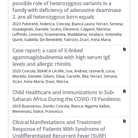
possible role of heterozygous variants in a
family with deficiency of adenosine deaminase
2. are all heterozygous born equals
2023 Pulvirenti, Federica; Cinicola, Bianca Laura; Ferrari, Simona;
Guadagnolo, Daniele; Sculco, Eleonora; Capponi, Martina;
Loffredo, Lorenzo; Sciannamea, Maddalena; Insalaco, Antonella;
Quinti, Isabella; De Benedetti, Fabrizio; Zicari, Anna Maria
Case report: a case of X-linked
agammaglobulinemia with high serum IgE
levels and allergic rhinitis
2020 Cinicola, BIANCA LAURA; Uva, Andrea; Leonardi, Lucia;
Moratto, Daniele; Giliani, Silvia; Carsetti, Rita; Ferrari, Simona;
Zicari, Anna Maria; Duse, Marzia
Child Healthcare and Immunizations in Sub-
Saharan Africa During the COVID-19 Pandemic
2020 Buonsenso, Danilo; Cinicola, Bianca; Ngaima Kallon,
Memenatu; Iodice, Francesco
Clinical Manifestations and Treatment
Response of Patients With Syndrome of
Undifferentiated Recurrent Fever (SURF)