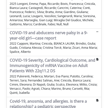
2025 Longoni, Emma; Papa, Riccardo; Bovis, Francesca; Cinicola,
Bianca Laura; Castagnoli, Riccardo; Cancrini, Caterina; Conti,
Francesca; Federici, Silvia; Bratta, Anna; Giardino, Giuliana;
Leonardi, Lucia; Lougaris, Vassilios; Sangerardi, Maria; Soresina,
Annarosa; Marseglia, Gian Luigi; Miraglia Del Giudice, Michele;
Gattorno, Marco; Cardinale, Fabio; Null, Null
COVID-19 and abducens nerve palsy in a 9-
year-old girl—case report
2022 Capponi, Martina; Cinicola, BIANCA LAURA; Brindisi, Giulia;
Guido, Cristiana Alessia; Cristina Torcé, Maria; Zicari, Anna Maria;
Spalice, Alberto
COVID-19 Severity, Cardiological Outcome, and
Immunogenicity of mRNA Vaccine on Adult
Patients With 22q11.2 DS
2022 Pulvirenti, Federica; Mortari, Eva Piano; Putotto, Carolina;
Terreri, Sara; Fernandez Salinas, Ane; Cinicola, Bianca Laura;
Cimini, Eleonora; Di Napoli, Giulia; Sculco, Eleonora; Milito, Cinzia;
Versacci, Paolo; Agrati, Chiara; Marino, Bruno; Carsetti, Rita;
Quinti, Isabella
Covid-19, anosmia, and allergies. is there a
relationship? a pediatric perspective