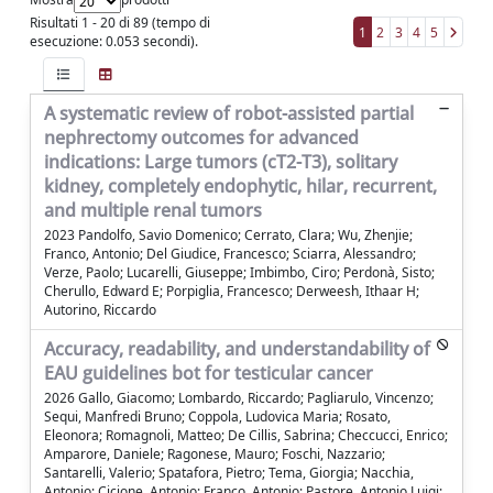
Risultati 1 - 20 di 89 (tempo di
1
2
3
4
5
esecuzione: 0.053 secondi).
A systematic review of robot-assisted partial
nephrectomy outcomes for advanced
indications: Large tumors (cT2-T3), solitary
kidney, completely endophytic, hilar, recurrent,
and multiple renal tumors
2023 Pandolfo, Savio Domenico; Cerrato, Clara; Wu, Zhenjie;
Franco, Antonio; Del Giudice, Francesco; Sciarra, Alessandro;
Verze, Paolo; Lucarelli, Giuseppe; Imbimbo, Ciro; Perdonà, Sisto;
Cherullo, Edward E; Porpiglia, Francesco; Derweesh, Ithaar H;
Autorino, Riccardo
Accuracy, readability, and understandability of
EAU guidelines bot for testicular cancer
2026 Gallo, Giacomo; Lombardo, Riccardo; Pagliarulo, Vincenzo;
Sequi, Manfredi Bruno; Coppola, Ludovica Maria; Rosato,
Eleonora; Romagnoli, Matteo; De Cillis, Sabrina; Checcucci, Enrico;
Amparore, Daniele; Ragonese, Mauro; Foschi, Nazzario;
Santarelli, Valerio; Spatafora, Pietro; Tema, Giorgia; Nacchia,
Antonio; Cicione, Antonio; Franco, Antonio; Pastore, Antonio Luigi;