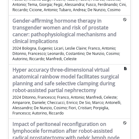
Antonio; Tema, Giorgia; Fegiz, Alessandra; Fusco, Ferdinando; Cini,
Riccardo; Cicione, Antonio; Tubaro, Andrea; De Nunzio, Cosimo
Gender-affirming hormone therapy in
transgender women and risk of prostate
cancer: pathophysiological mechanisms and
clinical implications
2024 Bologna, Eugenio; Licari, Leslie Claire; Franco, Antonio;
Ditonno, Francesco; Leonardo, Costantino; De Nunzio, Cosimo;
Autorino, Riccardo; Manfredi, Celeste
Hyper accuracy three-dimensional virtual
anatomical rainbow model facilitates surgical
planning and safe selective clamping during
robot-assisted partial nephrectomy
2024 Ditonno, Francesco; Franco, Antonio; Manfredi, Celeste;
Amparore, Daniele; Checcucci, Enrico; De Sio, Marco; Antonelli,
Alessandro; De Nunzio, Cosimo; Fiori, Cristian; Porpiglia,
Francesco; Autorino, Riccardo
Impact of peritoneal reconfiguration on
lymphocele formation after robot-assisted
radical prostatectomy with pelvic lymph node