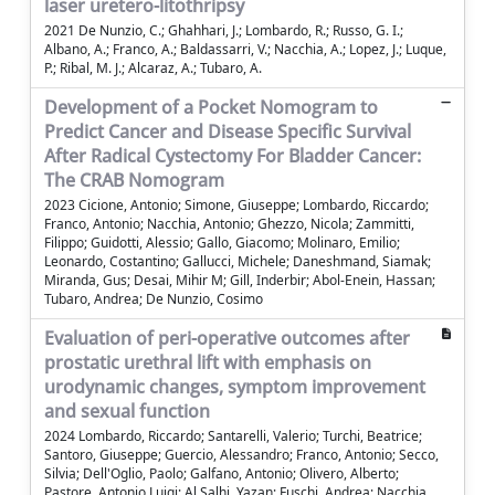
laser uretero-litothripsy
2021 De Nunzio, C.; Ghahhari, J.; Lombardo, R.; Russo, G. I.;
Albano, A.; Franco, A.; Baldassarri, V.; Nacchia, A.; Lopez, J.; Luque,
P.; Ribal, M. J.; Alcaraz, A.; Tubaro, A.
Development of a Pocket Nomogram to
Predict Cancer and Disease Specific Survival
After Radical Cystectomy For Bladder Cancer:
The CRAB Nomogram
2023 Cicione, Antonio; Simone, Giuseppe; Lombardo, Riccardo;
Franco, Antonio; Nacchia, Antonio; Ghezzo, Nicola; Zammitti,
Filippo; Guidotti, Alessio; Gallo, Giacomo; Molinaro, Emilio;
Leonardo, Costantino; Gallucci, Michele; Daneshmand, Siamak;
Miranda, Gus; Desai, Mihir M; Gill, Inderbir; Abol-Enein, Hassan;
Tubaro, Andrea; De Nunzio, Cosimo
Evaluation of peri-operative outcomes after
prostatic urethral lift with emphasis on
urodynamic changes, symptom improvement
and sexual function
2024 Lombardo, Riccardo; Santarelli, Valerio; Turchi, Beatrice;
Santoro, Giuseppe; Guercio, Alessandro; Franco, Antonio; Secco,
Silvia; Dell'Oglio, Paolo; Galfano, Antonio; Olivero, Alberto;
Pastore, Antonio Luigi; Al Salhi, Yazan; Fuschi, Andrea; Nacchia,