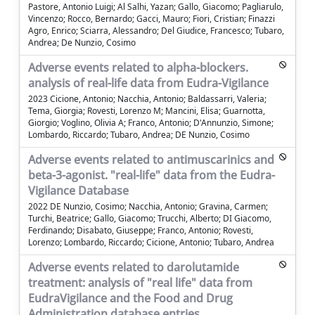
Pastore, Antonio Luigi; Al Salhi, Yazan; Gallo, Giacomo; Pagliarulo,
Vincenzo; Rocco, Bernardo; Gacci, Mauro; Fiori, Cristian; Finazzi
Agro, Enrico; Sciarra, Alessandro; Del Giudice, Francesco; Tubaro,
Andrea; De Nunzio, Cosimo
Adverse events related to alpha-blockers.
analysis of real-life data from Eudra-Vigilance
2023 Cicione, Antonio; Nacchia, Antonio; Baldassarri, Valeria;
Tema, Giorgia; Rovesti, Lorenzo M; Mancini, Elisa; Guarnotta,
Giorgio; Voglino, Olivia A; Franco, Antonio; D'Annunzio, Simone;
Lombardo, Riccardo; Tubaro, Andrea; DE Nunzio, Cosimo
Adverse events related to antimuscarinics and
beta-3-agonist. "real-life" data from the Eudra-
Vigilance Database
2022 DE Nunzio, Cosimo; Nacchia, Antonio; Gravina, Carmen;
Turchi, Beatrice; Gallo, Giacomo; Trucchi, Alberto; DI Giacomo,
Ferdinando; Disabato, Giuseppe; Franco, Antonio; Rovesti,
Lorenzo; Lombardo, Riccardo; Cicione, Antonio; Tubaro, Andrea
Adverse events related to darolutamide
treatment: analysis of "real life" data from
EudraVigilance and the Food and Drug
Administration database entries