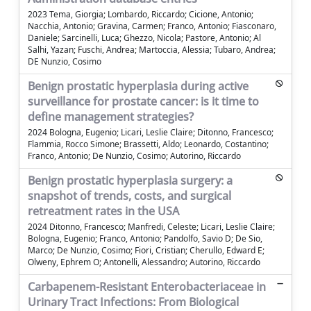
2023 Tema, Giorgia; Lombardo, Riccardo; Cicione, Antonio;
Nacchia, Antonio; Gravina, Carmen; Franco, Antonio; Fiasconaro,
Daniele; Sarcinelli, Luca; Ghezzo, Nicola; Pastore, Antonio; Al
Salhi, Yazan; Fuschi, Andrea; Martoccia, Alessia; Tubaro, Andrea;
DE Nunzio, Cosimo
Benign prostatic hyperplasia during active
surveillance for prostate cancer: is it time to
define management strategies?
2024 Bologna, Eugenio; Licari, Leslie Claire; Ditonno, Francesco;
Flammia, Rocco Simone; Brassetti, Aldo; Leonardo, Costantino;
Franco, Antonio; De Nunzio, Cosimo; Autorino, Riccardo
Benign prostatic hyperplasia surgery: a
snapshot of trends, costs, and surgical
retreatment rates in the USA
2024 Ditonno, Francesco; Manfredi, Celeste; Licari, Leslie Claire;
Bologna, Eugenio; Franco, Antonio; Pandolfo, Savio D; De Sio,
Marco; De Nunzio, Cosimo; Fiori, Cristian; Cherullo, Edward E;
Olweny, Ephrem O; Antonelli, Alessandro; Autorino, Riccardo
Carbapenem-Resistant Enterobacteriaceae in
Urinary Tract Infections: From Biological