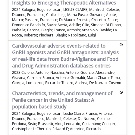
Insights to Emerging Therapeutic Alternatives
2024 Bologna, Eugenio; Licari, LESLIE CLAIRE; Manfredi, Celeste;
Ditonno, Francesco; Cirillo, Luigi; Maria Fusco, Giovanni; Abate,
Marco; Passaro, Francesco; Di Mauro, Ernesto; Crocetto, Felice;
Domenico Pandolfo, Savio; Aveta, Achille; Cilio, Simone; Di Filippo,
Isabella; Barone, Biagio; Franco, Antonio; Arcaniolo, Davide; La
Rocca, Roberto; Pinchera, Biagio; Napolitano, Luigi
Cardiovascular adverse events-related to
GnRH agonists and GnRH antagonists: analysis
of real-life data from Eudra-Vigilance and Food
and Drug Administration databases entries
2023 Cicione, Antonio; Nacchia, Antonio; Guercio, Alessandro;
Gravina, Carmen; Franco, Antonio; Grimaldi, Maria Chiara; Tema,
Giorgia; Lombardo, Riccardo; Tubaro, Andrea; De Nunzio, Cosimo
Characteristics, trends, and management of
Penile cancer in the United States: A
population-based study
2024 Bologna, Eugenio; Licari, Leslie Claire; Franco, Antonio;
Ditonno, Francesco; Manfredi, Celeste; De Nunzio, Cosimo;
Perdona, Sisto; Brassetti, Aldo; Leonardo, Costantino; Coogan,
Christopher L; Cherullo, Edward E; Autorino, Riccardo