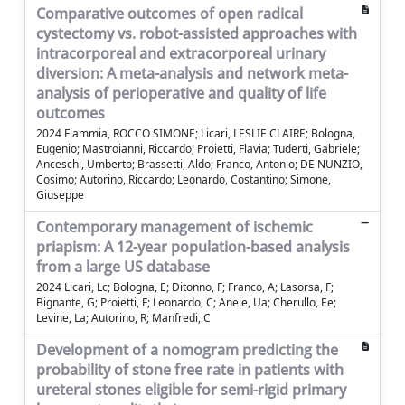
Comparative outcomes of open radical
cystectomy vs. robot-assisted approaches with
intracorporeal and extracorporeal urinary
diversion: A meta-analysis and network meta-
analysis of perioperative and quality of life
outcomes
2024 Flammia, ROCCO SIMONE; Licari, LESLIE CLAIRE; Bologna,
Eugenio; Mastroianni, Riccardo; Proietti, Flavia; Tuderti, Gabriele;
Anceschi, Umberto; Brassetti, Aldo; Franco, Antonio; DE NUNZIO,
Cosimo; Autorino, Riccardo; Leonardo, Costantino; Simone,
Giuseppe
Contemporary management of ischemic
priapism: A 12-year population-based analysis
from a large US database
2024 Licari, Lc; Bologna, E; Ditonno, F; Franco, A; Lasorsa, F;
Bignante, G; Proietti, F; Leonardo, C; Anele, Ua; Cherullo, Ee;
Levine, La; Autorino, R; Manfredi, C
Development of a nomogram predicting the
probability of stone free rate in patients with
ureteral stones eligible for semi-rigid primary