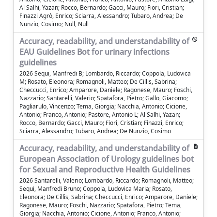
Al Salhi, Yazan; Rocco, Bernardo; Gacci, Mauro; Fiori, Cristian;
Finazzi Agrò, Enrico; Sciarra, Alessandro; Tubaro, Andrea; De
Nunzio, Cosimo; Null, Null
Accuracy, readability, and understandability of
EAU Guidelines Bot for urinary infections
guidelines
2026 Sequi, Manfredi B; Lombardo, Riccardo; Coppola, Ludovica
M; Rosato, Eleonora; Romagnoli, Matteo; De Cillis, Sabrina;
Checcucci, Enrico; Amparore, Daniele; Ragonese, Mauro; Foschi,
Nazzario; Santarelli, Valerio; Spatafora, Pietro; Gallo, Giacomo;
Pagliarulo, Vincenzo; Tema, Giorgia; Nacchia, Antonio; Cicione,
Antonio; Franco, Antonio; Pastore, Antonio L; Al Salhi, Yazan;
Rocco, Bernardo; Gacci, Mauro; Fiori, Cristian; Finazzi, Enrico;
Sciarra, Alessandro; Tubaro, Andrea; De Nunzio, Cosimo
Accuracy, readability, and understandability of
European Association of Urology guidelines bot
for Sexual and Reproductive Health Guidelines
2026 Santarelli, Valerio; Lombardo, Riccardo; Romagnoli, Matteo;
Sequi, Manfredi Bruno; Coppola, Ludovica Maria; Rosato,
Eleonora; De Cillis, Sabrina; Checcucci, Enrico; Amparore, Daniele;
Ragonese, Mauro; Foschi, Nazzario; Spatafora, Pietro; Tema,
Giorgia; Nacchia, Antonio; Cicione, Antonio; Franco, Antonio;