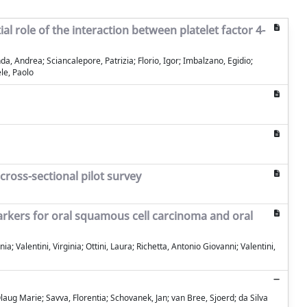
 role of the interaction between platelet factor 4-
a, Andrea; Sciancalepore, Patrizia; Florio, Igor; Imbalzano, Egidio;
le, Paolo
cross-sectional pilot survey
omarkers for oral squamous cell carcinoma and oral
a; Valentini, Virginia; Ottini, Laura; Richetta, Antonio Giovanni; Valentini,
g Marie; Savva, Florentia; Schovanek, Jan; van Bree, Sjoerd; da Silva