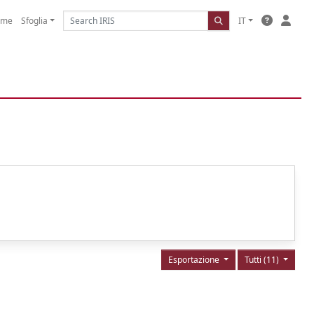
ome
Sfoglia
IT
Esportazione
Tutti (11)