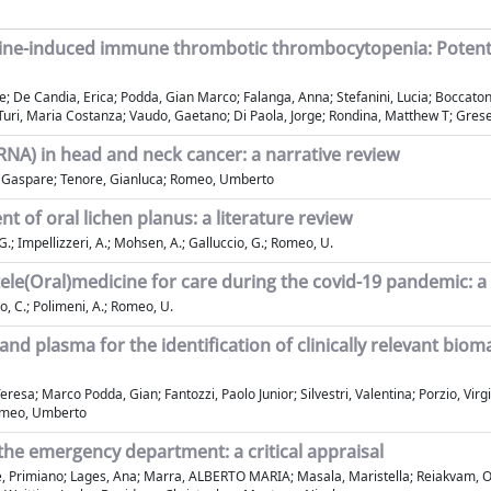
cine-induced immune thrombotic thrombocytopenia: Potential
e; De Candia, Erica; Podda, Gian Marco; Falanga, Anna; Stefanini, Lucia; Boccatond
a; Turi, Maria Costanza; Vaudo, Gaetano; Di Paola, Jorge; Rondina, Matthew T; Grese
NA) in head and neck cancer: a narrative review
a, Gaspare; Tenore, Gianluca; Romeo, Umberto
 of oral lichen planus: a literature review
 G.; Impellizzeri, A.; Mohsen, A.; Galluccio, G.; Romeo, U.
ele(Oral)medicine for care during the covid-19 pandemic: a 
lo, C.; Polimeni, A.; Romeo, U.
 and plasma for the identification of clinically relevant bi
esa; Marco Podda, Gian; Fantozzi, Paolo Junior; Silvestri, Valentina; Porzio, Virgini
Romeo, Umberto
 the emergency department: a critical appraisal
, Primiano; Lages, Ana; Marra, ALBERTO MARIA; Masala, Maristella; Reiakvam, Olau