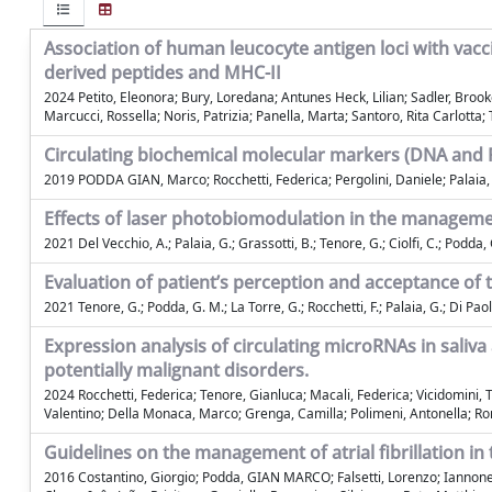
Association of human leucocyte antigen loci with vac
derived peptides and MHC-II
2024 Petito, Eleonora; Bury, Loredana; Antunes Heck, Lilian; Sadler, Brook
Marcucci, Rossella; Noris, Patrizia; Panella, Marta; Santoro, Rita Carlott
Circulating biochemical molecular markers (DNA and R
2019 PODDA GIAN, Marco; Rocchetti, Federica; Pergolini, Daniele; Palai
Effects of laser photobiomodulation in the management
2021 Del Vecchio, A.; Palaia, G.; Grassotti, B.; Tenore, G.; Ciolfi, C.; Podda,
Evaluation of patient’s perception and acceptance of t
2021 Tenore, G.; Podda, G. M.; La Torre, G.; Rocchetti, F.; Palaia, G.; Di Pao
Expression analysis of circulating microRNAs in saliva
potentially malignant disorders.
2024 Rocchetti, Federica; Tenore, Gianluca; Macali, Federica; Vicidomini, Ter
Valentino; Della Monaca, Marco; Grenga, Camilla; Polimeni, Antonella; 
Guidelines on the management of atrial fibrillation in
2016 Costantino, Giorgio; Podda, GIAN MARCO; Falsetti, Lorenzo; Iannone