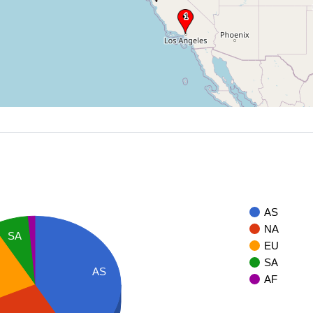
AS
NA
SA
EU
SA
AS
AF