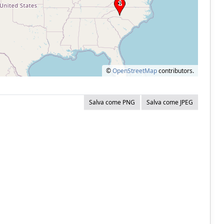
©
OpenStreetMap
contributors.
Salva come PNG
Salva come JPEG