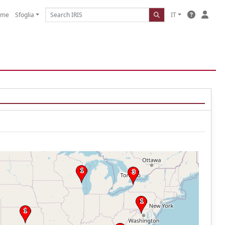
ome
Sfoglia
IT