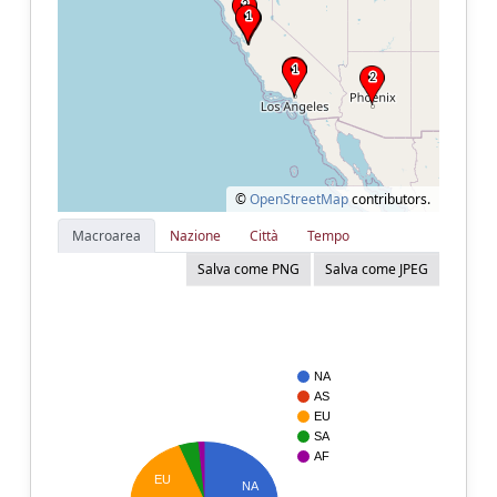
©
OpenStreetMap
contributors.
Macroarea
Nazione
Città
Tempo
Salva come PNG
Salva come JPEG
NA
AS
EU
SA
AF
EU
NA