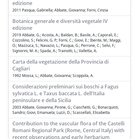
edizione
2011 Pasqua, Gabriella; Abbate, Giovanna; Forni, Cinzia
Botanica generale e diversità vegetale IV
edizione
2019 Abbate, G.; Acosta, A.; Baldan, B.; Basile, A.; Caporali, E.;
Cozzolino, S.; Felicini, G. P.; Forni, C.; Giovi, E.; Iberite, M.; Maggi,
O.; Mazzuca, S.; Navazio, L.; Pasqua, G.; Perrone, C.; Selvi, F.;
Signorini, M. A.; Spada, A.; Trainotti, L.; Valletta, A.
Carta della vegetazione della Provincia di
Cagliari
1992 Mossa, L.; Abbate, Giovanna; Scoppola, A.
Considerazioni preliminari sui boschi a Fagus
sylvatica L. e Taxus baccata L. dell'Italia
peninsulare e della Sicilia
2003 Abbate, Giovanna; Pirone, G.; Ciaschetti, G.; Bonacquisti,
Sandro; Giovi, Emanuela; Luzzi, D.; Scassellati, Elisabetta
Contribution to the vascular flora of the Castelli
Romani Regional Park (Rome, Central Italy) with
recent observations and early herbarium