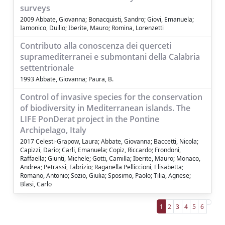
surveys
2009 Abbate, Giovanna; Bonacquisti, Sandro; Giovi, Emanuela;
Iamonico, Duilio; Iberite, Mauro; Romina, Lorenzetti
Contributo alla conoscenza dei querceti
supramediterranei e submontani della Calabria
settentrionale
1993 Abbate, Giovanna; Paura, B.
Control of invasive species for the conservation
of biodiversity in Mediterranean islands. The
LIFE PonDerat project in the Pontine
Archipelago, Italy
2017 Celesti-Grapow, Laura; Abbate, Giovanna; Baccetti, Nicola;
Capizzi, Dario; Carli, Emanuela; Copiz, Riccardo; Frondoni,
Raffaella; Giunti, Michele; Gotti, Camilla; Iberite, Mauro; Monaco,
Andrea; Petrassi, Fabrizio; Raganella Pelliccioni, Elisabetta;
Romano, Antonio; Sozio, Giulia; Sposimo, Paolo; Tilia, Agnese;
Blasi, Carlo
1
2
3
4
5
6