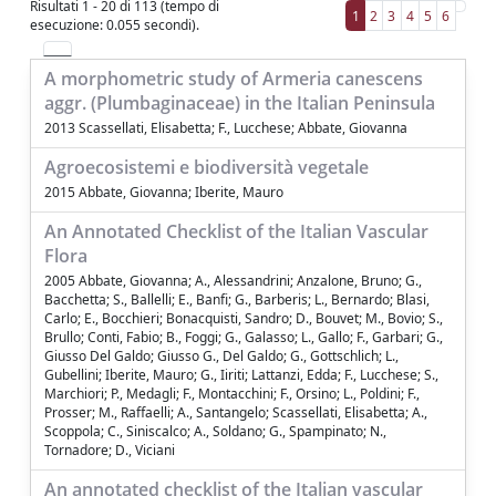
Risultati 1 - 20 di 113 (tempo di
1
2
3
4
5
6
esecuzione: 0.055 secondi).
A morphometric study of Armeria canescens
aggr. (Plumbaginaceae) in the Italian Peninsula
2013 Scassellati, Elisabetta; F., Lucchese; Abbate, Giovanna
Agroecosistemi e biodiversità vegetale
2015 Abbate, Giovanna; Iberite, Mauro
An Annotated Checklist of the Italian Vascular
Flora
2005 Abbate, Giovanna; A., Alessandrini; Anzalone, Bruno; G.,
Bacchetta; S., Ballelli; E., Banfi; G., Barberis; L., Bernardo; Blasi,
Carlo; E., Bocchieri; Bonacquisti, Sandro; D., Bouvet; M., Bovio; S.,
Brullo; Conti, Fabio; B., Foggi; G., Galasso; L., Gallo; F., Garbari; G.,
Giusso Del Galdo; Giusso G., Del Galdo; G., Gottschlich; L.,
Gubellini; Iberite, Mauro; G., Iiriti; Lattanzi, Edda; F., Lucchese; S.,
Marchiori; P., Medagli; F., Montacchini; F., Orsino; L., Poldini; F.,
Prosser; M., Raffaelli; A., Santangelo; Scassellati, Elisabetta; A.,
Scoppola; C., Siniscalco; A., Soldano; G., Spampinato; N.,
Tornadore; D., Viciani
An annotated checklist of the Italian vascular