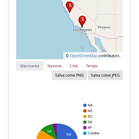
©
OpenStreetMap
contributors.
Macroarea
Nazione
Città
Tempo
Salva come PNG
Salva come JPEG
NA
AS
EU
SA
AF
SA
Contine…
NA