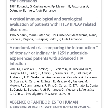
considerations
1984 Rotondo, G; Castagliuolo, Pp; Meineri, G; Fattorossi, A;
D'Amelio, Raffaele; Aiuti, Fernando
A critical immunological and serological
evaluation of patients with HTLV III/LAV related
disorders.
1987 Sirianni, Maria Caterina; Luzi, Giuseppe; Mezzaroma, Ivano;
Scano, G; Ragona, Giuseppe; Soddu, S; Aiuti, Fernando
A randomized trial comparing the introduction
of ritonavir or indinavir in 1251 nucleoside-
experienced patients with advanced HIV
infection
2000 M., Floridia; C., Tomino; R., Bucciardini; D., Ricciardulli; V.,
Fragola; M. F., Pirillo; R., Amici; G., Giannini; C. M., Galluzzo; M.,
Andreotti; A. C., Seeber; A., Ammassari; A., Cingolani; A., Lazzarin;
G., Scalise; A., Cargnel; F., Suter; F., Milazzo; G., Pastore; M.,
Moroni; R., Ciammarughi; R., Pini; G., Carosi; C., D'Amato; L., Contu;
E., Concia; L., Bonazzi; Aiuti, Fernando; G., Vigevani; S., Vella; Iss
Ip1 Clinical, Investigators; Mezzaroma, Ivano
ABSENCE OF ANTIBODIES TO HUMAN
HERPESVIRUS-6 IN PATIENTS WITH SLOWLY-