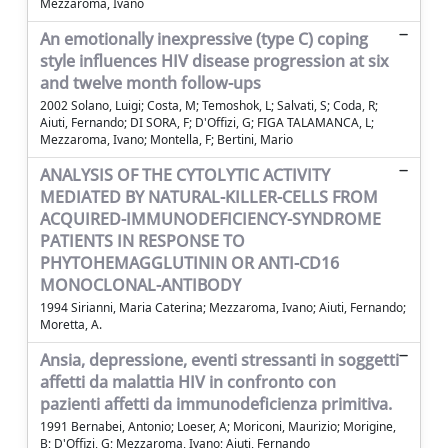
Mezzaroma, Ivano
An emotionally inexpressive (type C) coping
style influences HIV disease progression at six
and twelve month follow-ups
2002 Solano, Luigi; Costa, M; Temoshok, L; Salvati, S; Coda, R;
Aiuti, Fernando; DI SORA, F; D'Offizi, G; FIGA TALAMANCA, L;
Mezzaroma, Ivano; Montella, F; Bertini, Mario
ANALYSIS OF THE CYTOLYTIC ACTIVITY
MEDIATED BY NATURAL-KILLER-CELLS FROM
ACQUIRED-IMMUNODEFICIENCY-SYNDROME
PATIENTS IN RESPONSE TO
PHYTOHEMAGGLUTININ OR ANTI-CD16
MONOCLONAL-ANTIBODY
1994 Sirianni, Maria Caterina; Mezzaroma, Ivano; Aiuti, Fernando;
Moretta, A.
Ansia, depressione, eventi stressanti in soggetti
affetti da malattia HIV in confronto con
pazienti affetti da immunodeficienza primitiva.
1991 Bernabei, Antonio; Loeser, A; Moriconi, Maurizio; Morigine,
B; D'Offizi, G; Mezzaroma, Ivano; Aiuti, Fernando