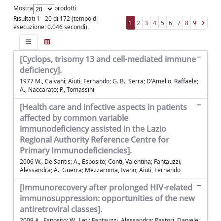
Mostra
prodotti
Risultati 1 - 20 di 172 (tempo di
1
2
3
4
5
6
7
8
9
esecuzione: 0.046 secondi).
[Cyclops, trisomy 13 and cell-mediated immune
deficiency].
1977 M., Calvani; Aiuti, Fernando; G. B., Serra; D'Amelio, Raffaele;
A., Naccarato; P., Tomassini
[Health care and infective aspects in patients
affected by common variable
immunodeficiency assisted in the Lazio
Regional Authority Reference Centre for
Primary Immunodeficiencies].
2006 W., De Santis; A., Esposito; Conti, Valentina; Fantauzzi,
Alessandra; A., Guerra; Mezzaroma, Ivano; Aiuti, Fernando
[Immunorecovery after prolonged HIV-related
immunosuppression: opportunities of the new
antiretroviral classes].
2009 A., Esposito; W., Leti; Fantauzzi, Alessandra; Pastori, Daniele;