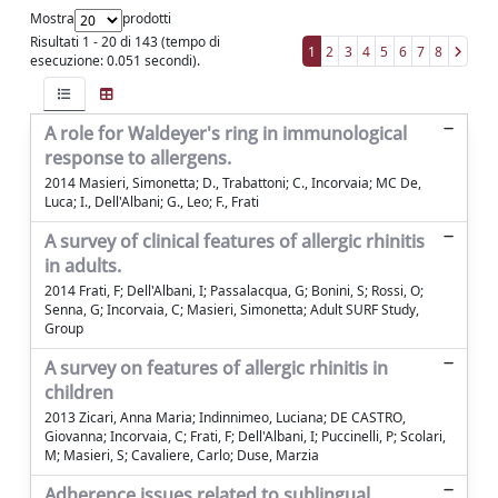
Mostra
prodotti
Risultati 1 - 20 di 143 (tempo di
1
2
3
4
5
6
7
8
esecuzione: 0.051 secondi).
A role for Waldeyer's ring in immunological
response to allergens.
2014 Masieri, Simonetta; D., Trabattoni; C., Incorvaia; MC De,
Luca; I., Dell'Albani; G., Leo; F., Frati
A survey of clinical features of allergic rhinitis
in adults.
2014 Frati, F; Dell'Albani, I; Passalacqua, G; Bonini, S; Rossi, O;
Senna, G; Incorvaia, C; Masieri, Simonetta; Adult SURF Study,
Group
A survey on features of allergic rhinitis in
children
2013 Zicari, Anna Maria; Indinnimeo, Luciana; DE CASTRO,
Giovanna; Incorvaia, C; Frati, F; Dell'Albani, I; Puccinelli, P; Scolari,
M; Masieri, S; Cavaliere, Carlo; Duse, Marzia
Adherence issues related to sublingual