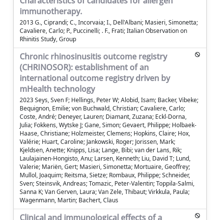
Characteristics of candidates for allergen
immunotherapy.
2013 G., Ciprandi; C., Incorvaia; I., Dell'Albani; Masieri, Simonetta;
Cavaliere, Carlo; P., Puccinelli; . F., Frati; Italian Observation on
Rhinitis Study, Group
Chronic rhinosinusitis outcome registry
(CHRINOSOR): establishment of an
international outcome registry driven by
mHealth technology
2023 Seys, Sven F; Hellings, Peter W; Alobid, Isam; Backer, Vibeke;
Bequignon, Emilie; von Buchwald, Christian; Cavaliere, Carlo;
Coste, André; Deneyer, Lauren; Diamant, Zuzana; Eckl-Dorna,
Julia; Fokkens, Wytske J; Gane, Simon; Gevaert, Philippe; Holbaek-
Haase, Christiane; Holzmeister, Clemens; Hopkins, Claire; Hox,
Valérie; Huart, Caroline; Jankowski, Roger; Jorissen, Mark;
Kjeldsen, Anette; Knipps, Lisa; Lange, Bibi; van der Lans, Rik;
Laulajainen-Hongisto, Anu; Larsen, Kenneth; Liu, David T; Lund,
Valerie; Mariën, Gert; Masieri, Simonetta; Mortuaire, Geoffrey;
Mullol, Joaquim; Reitsma, Sietze; Rombaux, Philippe; Schneider,
Sven; Steinsvik, Andreas; Tomazic, Peter-Valentin; Toppila-Salmi,
Sanna K; Van Gerven, Laura; Van Zele, Thibaut; Virkkula, Paula;
Wagenmann, Martin; Bachert, Claus
Clinical and immunological effects of a