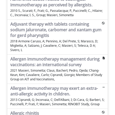
immunotherapy as perceived by allergists.
2010 S., Scurati; F., Frati; G., Passalacqua; P., Puccinelli; C., Hilaire;
C., Incorvaia; I. S., Group; Masieri, Simonetta
Adjuvant therapy with tablets containing
sodium jaluronate, carbomer and xantam gum
for gerd pharyngitis
2018 Armone Caruso, A; Pennino, A; Del Prete, S; Marasco, D;
Miglietta, A; Salzano, J; Cavaliere, C; Masieri, S; Telesca, D A;
Sivero, L
Allergen immunotherapy management during
vaccinations: an international survey
2021 Masieri, Simonetta; Claus, Bachert; Pedro, Ojeda; Chang-
Keun, Kim; Cavaliere, Carlo; Ciprandi, Giorgio; Members of Study
Group on AIT and Vaccinations,
Allergen immunotherapy may exert an extra-
anti-allergic activity in children.
2013 Ciprandi, G; Incorvaia, C; Dell'Albani, I; Di Cara, G; Barberi, S;
Puccinelli, P; Frati, F; Masieri, Simonetta; RINOBIT Study, Group
Allergic rhinitis