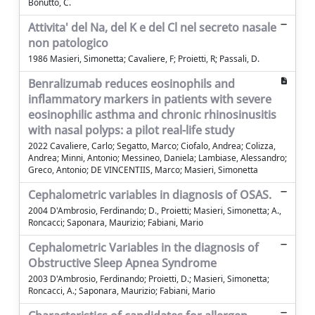
Bonutto, C.
Attivita' del Na, del K e del Cl nel secreto nasale
non patologico
1986 Masieri, Simonetta; Cavaliere, F; Proietti, R; Passali, D.
Benralizumab reduces eosinophils and
inflammatory markers in patients with severe
eosinophilic asthma and chronic rhinosinusitis
with nasal polyps: a pilot real-life study
2022 Cavaliere, Carlo; Segatto, Marco; Ciofalo, Andrea; Colizza,
Andrea; Minni, Antonio; Messineo, Daniela; Lambiase, Alessandro;
Greco, Antonio; DE VINCENTIIS, Marco; Masieri, Simonetta
Cephalometric variables in diagnosis of OSAS.
2004 D'Ambrosio, Ferdinando; D., Proietti; Masieri, Simonetta; A.,
Roncacci; Saponara, Maurizio; Fabiani, Mario
Cephalometric Variables in the diagnosis of
Obstructive Sleep Apnea Syndrome
2003 D'Ambrosio, Ferdinando; Proietti, D.; Masieri, Simonetta;
Roncacci, A.; Saponara, Maurizio; Fabiani, Mario