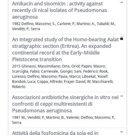
Amikacin and sisomicin : activity against
recently cli nical isolates of Pseudomonas
aeruginosa
1982 Delfino, Massimo; S., Carlone; P., Martino; A., Tubaldi; M.,
Venditti; P., Serra
An integrated study of the Homo-bearing Aalat
stratigraphic section (Eritrea). An expanded
continental record at the Early–Middle
Pleistocene transition
2015 Ghinassi, Massimiliano; Oms, Oriol; Papini, Mauro;
Scarciglia, Fabio; Carnevale, Giorgio; Sani, Federico; Rook,
Lorenzo; Delfino, Massimo; Pavia, Marco; Libsekal, Yosief;
Bondioli, Luca; Coppa, Alfredo; Frayer David, W; Macchiarelli,
Roberto
Associazioni antibiotiche sinergiche in vitro nei
confronti di ceppi multiresistenti di
Pseudomonas aeruginosa
1981 M., Venditti; P., Martino; B., Valente; Delfino, Massimo; P.,
Serra
Attività della fosfomicina da sola ed in