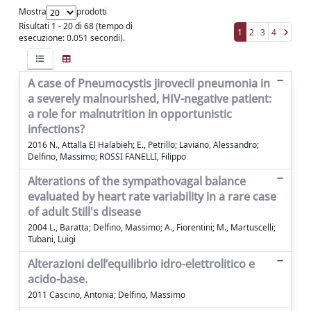
Mostra
prodotti
Risultati 1 - 20 di 68 (tempo di
1
2
3
4
esecuzione: 0.051 secondi).
A case of Pneumocystis jirovecii pneumonia in
a severely malnourished, HIV-negative patient:
a role for malnutrition in opportunistic
infections?
2016 N., Attalla El Halabieh; E., Petrillo; Laviano, Alessandro;
Delfino, Massimo; ROSSI FANELLI, Filippo
Alterations of the sympathovagal balance
evaluated by heart rate variability in a rare case
of adult Still's disease
2004 L., Baratta; Delfino, Massimo; A., Fiorentini; M., Martuscelli;
Tubani, Luigi
Alterazioni dell’equilibrio idro-elettrolitico e
acido-base.
2011 Cascino, Antonia; Delfino, Massimo