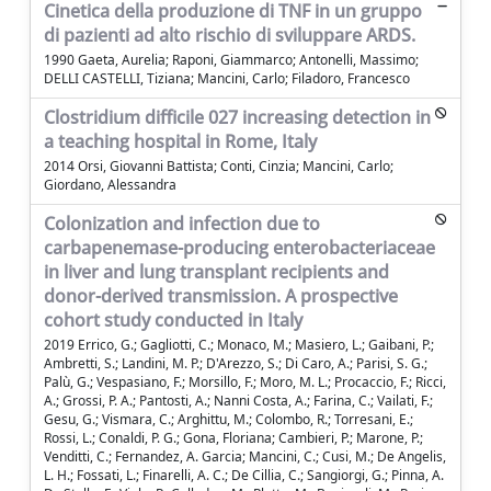
Cinetica della produzione di TNF in un gruppo
di pazienti ad alto rischio di sviluppare ARDS.
1990 Gaeta, Aurelia; Raponi, Giammarco; Antonelli, Massimo;
DELLI CASTELLI, Tiziana; Mancini, Carlo; Filadoro, Francesco
Clostridium difficile 027 increasing detection in
a teaching hospital in Rome, Italy
2014 Orsi, Giovanni Battista; Conti, Cinzia; Mancini, Carlo;
Giordano, Alessandra
Colonization and infection due to
carbapenemase-producing enterobacteriaceae
in liver and lung transplant recipients and
donor-derived transmission. A prospective
cohort study conducted in Italy
2019 Errico, G.; Gagliotti, C.; Monaco, M.; Masiero, L.; Gaibani, P.;
Ambretti, S.; Landini, M. P.; D'Arezzo, S.; Di Caro, A.; Parisi, S. G.;
Palù, G.; Vespasiano, F.; Morsillo, F.; Moro, M. L.; Procaccio, F.; Ricci,
A.; Grossi, P. A.; Pantosti, A.; Nanni Costa, A.; Farina, C.; Vailati, F.;
Gesu, G.; Vismara, C.; Arghittu, M.; Colombo, R.; Torresani, E.;
Rossi, L.; Conaldi, P. G.; Gona, Floriana; Cambieri, P.; Marone, P.;
Venditti, C.; Fernandez, A. Garcia; Mancini, C.; Cusi, M.; De Angelis,
L. H.; Fossati, L.; Finarelli, A. C.; De Cillia, C.; Sangiorgi, G.; Pinna, A.