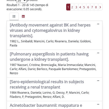
Risultati 1 - 20 di 145 (tempo di
1
2
3
4
5
6
7
8
esecuzione: 0.05 secondi).
[Antibody movement against BK and herpes
viruses and cytomegalovirus in kidney
transplants].
1982 L., Sinibaldi; Mancini, Carlo; Rivanera, Daniela; Goldoni,
Paola
[Pulmonary aspergillosis in patients having
undergone a kidney transplant].
1987 Nazzari, Cristina; Brenciaglia, Maria Immacolata; Mancini,
Carlo; Alfani, Dario; Berloco, Pasquale Bartolomeo; Pretagostini,
Renzo
[Sero-epidemiological results in subjects
receiving a renal transplant
1984 Rivanera, Daniela; Lorino, G; Dessy, P; Mancini, Carlo;
Filadoro, F; Pretagostini, Renzo; Alfani, D.
Acinetobacter baumannii: mappatura e