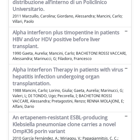
distribuzione all’interno di un Policlinico
Universitario.
2011 Marzuillo, Carolina; Giordano, Alessandra; Mancini, Carlo;
Villari, Paolo
Alpha interferon plus timopentine in patients
HBV and/or HDV positive before liver
transplant.
1990 Gaeta, Aurelia; Mancini, Carlo; BACHETONI ROSSI VACCARI,
Alessandra; Marinucci, G; Filadoro, Francesco
Alpha Interferon Therapy in patients with virus
hepatitis infection undergoing organ
transplantation.
1988 Mancini, Carlo; Lorino, Giulia; Gaeta, Aurelia; Marinucci, G;
Valeri, L; DI TONDO, Ugo; Pecorella, I; BACHETONI ROSSI
VACCARI, Alessandra; Pretagostini, Renzo; RENNA MOLAJONI, E;
Alfani, Dario
An ertapenem-resistant ESBL-producing
Klebsiella pneumoniae clone carries a novel
OmpK36 porin variant
2010 García Fernández, A.; Miriagou, V.; Papagiannitsis, C. C.;