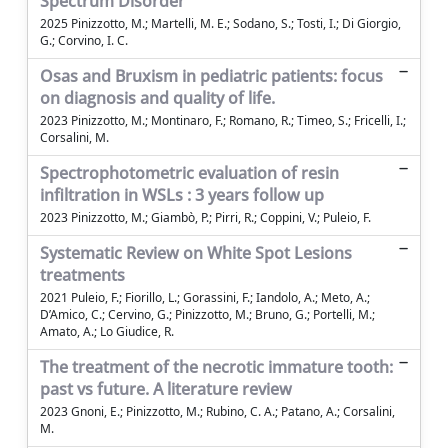
Spectrum Disorder
2025 Pinizzotto, M.; Martelli, M. E.; Sodano, S.; Tosti, I.; Di Giorgio,
G.; Corvino, I. C.
Osas and Bruxism in pediatric patients: focus
on diagnosis and quality of life.
2023 Pinizzotto, M.; Montinaro, F.; Romano, R.; Timeo, S.; Fricelli, I.;
Corsalini, M.
Spectrophotometric evaluation of resin
infiltration in WSLs : 3 years follow up
2023 Pinizzotto, M.; Giambò, P.; Pirri, R.; Coppini, V.; Puleio, F.
Systematic Review on White Spot Lesions
treatments
2021 Puleio, F.; Fiorillo, L.; Gorassini, F.; Iandolo, A.; Meto, A.;
D’Amico, C.; Cervino, G.; Pinizzotto, M.; Bruno, G.; Portelli, M.;
Amato, A.; Lo Giudice, R.
The treatment of the necrotic immature tooth:
past vs future. A literature review
2023 Gnoni, E.; Pinizzotto, M.; Rubino, C. A.; Patano, A.; Corsalini,
M.