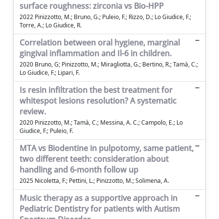
surface roughness: zirconia vs Bio-HPP
2022 Pinizzotto, M.; Bruno, G.; Puleio, F.; Rizzo, D.; Lo Giudice, F.;
Torre, A.; Lo Giudice, R.
Correlation between oral hygiene, marginal
gingival inflammation and Il-6 in children.
2020 Bruno, G; Pinizzotto, M.; Miragliotta, G.; Bertino, R.; Tamà, C.;
Lo Giudice, F.; Lipari, F.
Is resin infiltration the best treatment for
whitespot lesions resolution? A systematic
review.
2020 Pinizzotto, M.; Tamà, C.; Messina, A. C.; Campolo, E.; Lo
Giudice, F.; Puleio, F.
MTA vs Biodentine in pulpotomy, same patient,
two diﬀerent teeth: consideration about
handling and 6-month follow up
2025 Nicoletta, F.; Pettini, L.; Pinizzotto, M.; Solimena, A.
Music therapy as a supportive approach in
Pediatric Dentistry for patients with Autism