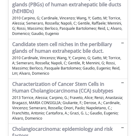
glands (PBGs) of human extrahepatic bile ducts
(hEHBDs)
2010 Carpino, G; Cardinale, Vincenzo; Wang, Y; Gatto, M; Torrice,
Alessia; Semeraro, Rossella; Napoli, C; Gentile, Raffaele; Mennini,
G; Rossi, Massimo; Berloco, Pasquale Bartolomeo; Reid, L; Alvaro,
Domenico; Gaudio, Eugenio
Candidate stem cell niches in the peribiliary
glands of human extrahepatic bile duct.
2010 Cardinale, Vincenzo; Wang, Y; Carpino, G; Gatto, M; Torrice,
A; Semeraro, Rossella; Napoli, C; Gentile, R; Mennini, G; Rossi,
Massimo; Berloco, Pasquale Bartolomeo; Gaudio, Eugenio; Reid,
Lm; Alvaro, Domenico
Characterization of Cancer Stem Cells in
Human Cholangiocarcinoma (CCA) subtypes
2013 Torrice, Alessia; Carpino, G.; Fraveto, Alice; Renzi, Anastasia;
Bragazzi, MARIA CONSIGLIA; Giuliante, F.; Derose, A.; Cardinale,
Vincenzo; Semeraro, Rossella; Onori, Paolo; Napoletano, C.;
Franchitto, Antonio; Cantafora, A.; Grazi, G. L.; Gaudio, Eugenio;
Alvaro, Domenico
Cholangiocarcinoma: epidemiology and risk
factors.