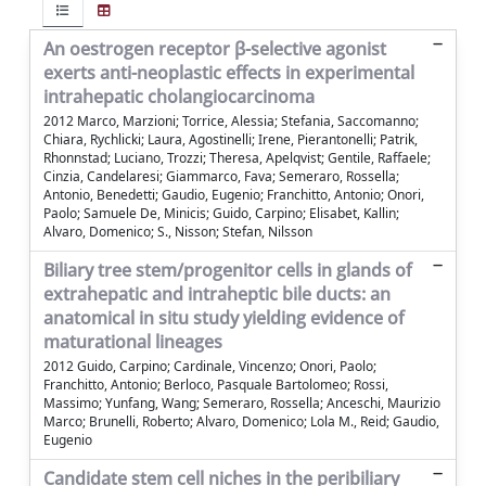
An oestrogen receptor β-selective agonist
exerts anti-neoplastic effects in experimental
intrahepatic cholangiocarcinoma
2012 Marco, Marzioni; Torrice, Alessia; Stefania, Saccomanno;
Chiara, Rychlicki; Laura, Agostinelli; Irene, Pierantonelli; Patrik,
Rhonnstad; Luciano, Trozzi; Theresa, Apelqvist; Gentile, Raffaele;
Cinzia, Candelaresi; Giammarco, Fava; Semeraro, Rossella;
Antonio, Benedetti; Gaudio, Eugenio; Franchitto, Antonio; Onori,
Paolo; Samuele De, Minicis; Guido, Carpino; Elisabet, Kallin;
Alvaro, Domenico; S., Nisson; Stefan, Nilsson
Biliary tree stem/progenitor cells in glands of
extrahepatic and intraheptic bile ducts: an
anatomical in situ study yielding evidence of
maturational lineages
2012 Guido, Carpino; Cardinale, Vincenzo; Onori, Paolo;
Franchitto, Antonio; Berloco, Pasquale Bartolomeo; Rossi,
Massimo; Yunfang, Wang; Semeraro, Rossella; Anceschi, Maurizio
Marco; Brunelli, Roberto; Alvaro, Domenico; Lola M., Reid; Gaudio,
Eugenio
Candidate stem cell niches in the peribiliary