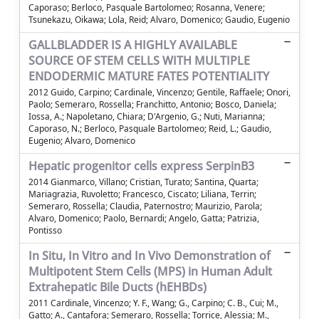
Caporaso; Berloco, Pasquale Bartolomeo; Rosanna, Venere;
Tsunekazu, Oikawa; Lola, Reid; Alvaro, Domenico; Gaudio, Eugenio
GALLBLADDER IS A HIGHLY AVAILABLE
SOURCE OF STEM CELLS WITH MULTIPLE
ENDODERMIC MATURE FATES POTENTIALITY
2012 Guido, Carpino; Cardinale, Vincenzo; Gentile, Raffaele; Onori,
Paolo; Semeraro, Rossella; Franchitto, Antonio; Bosco, Daniela;
Iossa, A.; Napoletano, Chiara; D'Argenio, G.; Nuti, Marianna;
Caporaso, N.; Berloco, Pasquale Bartolomeo; Reid, L.; Gaudio,
Eugenio; Alvaro, Domenico
Hepatic progenitor cells express SerpinB3
2014 Gianmarco, Villano; Cristian, Turato; Santina, Quarta;
Mariagrazia, Ruvoletto; Francesco, Ciscato; Liliana, Terrin;
Semeraro, Rossella; Claudia, Paternostro; Maurizio, Parola;
Alvaro, Domenico; Paolo, Bernardi; Angelo, Gatta; Patrizia,
Pontisso
In Situ, In Vitro and In Vivo Demonstration of
Multipotent Stem Cells (MPS) in Human Adult
Extrahepatic Bile Ducts (hEHBDs)
2011 Cardinale, Vincenzo; Y. F., Wang; G., Carpino; C. B., Cui; M.,
Gatto; A., Cantafora; Semeraro, Rossella; Torrice, Alessia; M.,