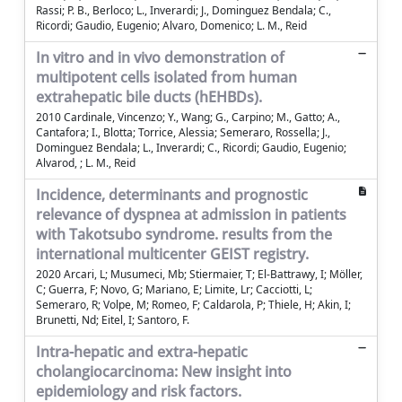
Rassi; P. B., Berloco; L., Inverardi; J., Dominguez Bendala; C.,
Ricordi; Gaudio, Eugenio; Alvaro, Domenico; L. M., Reid
In vitro and in vivo demonstration of
multipotent cells isolated from human
extrahepatic bile ducts (hEHBDs).
2010 Cardinale, Vincenzo; Y., Wang; G., Carpino; M., Gatto; A.,
Cantafora; I., Blotta; Torrice, Alessia; Semeraro, Rossella; J.,
Dominguez Bendala; L., Inverardi; C., Ricordi; Gaudio, Eugenio;
Alvarod, ; L. M., Reid
Incidence, determinants and prognostic
relevance of dyspnea at admission in patients
with Takotsubo syndrome. results from the
international multicenter GEIST registry.
2020 Arcari, L; Musumeci, Mb; Stiermaier, T; El-Battrawy, I; Möller,
C; Guerra, F; Novo, G; Mariano, E; Limite, Lr; Cacciotti, L;
Semeraro, R; Volpe, M; Romeo, F; Caldarola, P; Thiele, H; Akin, I;
Brunetti, Nd; Eitel, I; Santoro, F.
Intra-hepatic and extra-hepatic
cholangiocarcinoma: New insight into
epidemiology and risk factors.