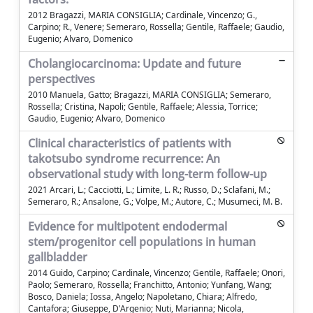
2012 Bragazzi, MARIA CONSIGLIA; Cardinale, Vincenzo; G.,
Carpino; R., Venere; Semeraro, Rossella; Gentile, Raffaele; Gaudio,
Eugenio; Alvaro, Domenico
Cholangiocarcinoma: Update and future
perspectives
2010 Manuela, Gatto; Bragazzi, MARIA CONSIGLIA; Semeraro,
Rossella; Cristina, Napoli; Gentile, Raffaele; Alessia, Torrice;
Gaudio, Eugenio; Alvaro, Domenico
Clinical characteristics of patients with
takotsubo syndrome recurrence: An
observational study with long-term follow-up
2021 Arcari, L.; Cacciotti, L.; Limite, L. R.; Russo, D.; Sclafani, M.;
Semeraro, R.; Ansalone, G.; Volpe, M.; Autore, C.; Musumeci, M. B.
Evidence for multipotent endodermal
stem/progenitor cell populations in human
gallbladder
2014 Guido, Carpino; Cardinale, Vincenzo; Gentile, Raffaele; Onori,
Paolo; Semeraro, Rossella; Franchitto, Antonio; Yunfang, Wang;
Bosco, Daniela; Iossa, Angelo; Napoletano, Chiara; Alfredo,
Cantafora; Giuseppe, D'Argenio; Nuti, Marianna; Nicola,