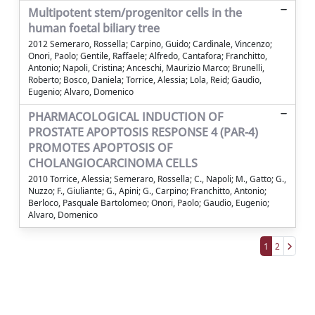
Multipotent stem/progenitor cells in the
human foetal biliary tree
2012 Semeraro, Rossella; Carpino, Guido; Cardinale, Vincenzo;
Onori, Paolo; Gentile, Raffaele; Alfredo, Cantafora; Franchitto,
Antonio; Napoli, Cristina; Anceschi, Maurizio Marco; Brunelli,
Roberto; Bosco, Daniela; Torrice, Alessia; Lola, Reid; Gaudio,
Eugenio; Alvaro, Domenico
PHARMACOLOGICAL INDUCTION OF
PROSTATE APOPTOSIS RESPONSE 4 (PAR-4)
PROMOTES APOPTOSIS OF
CHOLANGIOCARCINOMA CELLS
2010 Torrice, Alessia; Semeraro, Rossella; C., Napoli; M., Gatto; G.,
Nuzzo; F., Giuliante; G., Apini; G., Carpino; Franchitto, Antonio;
Berloco, Pasquale Bartolomeo; Onori, Paolo; Gaudio, Eugenio;
Alvaro, Domenico
1
2
Powered by
IRIS
-
about IRIS
-
Utilizzo dei