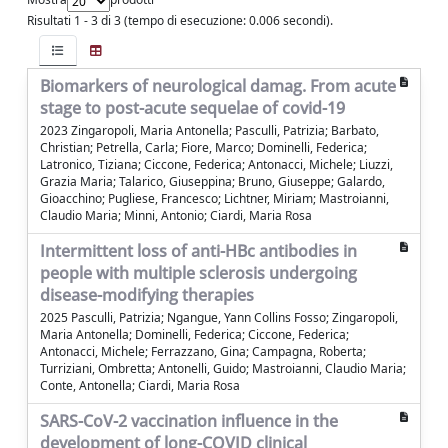
Risultati 1 - 3 di 3 (tempo di esecuzione: 0.006 secondi).
Biomarkers of neurological damag. From acute
stage to post-acute sequelae of covid-19
2023 Zingaropoli, Maria Antonella; Pasculli, Patrizia; Barbato,
Christian; Petrella, Carla; Fiore, Marco; Dominelli, Federica;
Latronico, Tiziana; Ciccone, Federica; Antonacci, Michele; Liuzzi,
Grazia Maria; Talarico, Giuseppina; Bruno, Giuseppe; Galardo,
Gioacchino; Pugliese, Francesco; Lichtner, Miriam; Mastroianni,
Claudio Maria; Minni, Antonio; Ciardi, Maria Rosa
Intermittent loss of anti-HBc antibodies in
people with multiple sclerosis undergoing
disease-modifying therapies
2025 Pasculli, Patrizia; Ngangue, Yann Collins Fosso; Zingaropoli,
Maria Antonella; Dominelli, Federica; Ciccone, Federica;
Antonacci, Michele; Ferrazzano, Gina; Campagna, Roberta;
Turriziani, Ombretta; Antonelli, Guido; Mastroianni, Claudio Maria;
Conte, Antonella; Ciardi, Maria Rosa
SARS-CoV-2 vaccination influence in the
development of long-COVID clinical