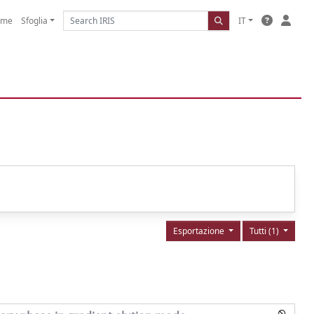
ome
Sfoglia
IT
Esportazione
Tutti (1)