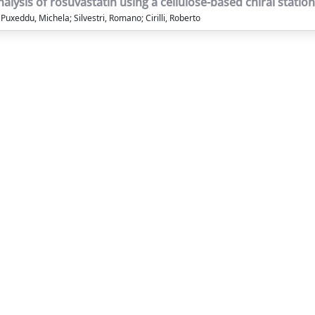
ysis of rosuvastatin using a cellulose-based chiral statio
eddu, Michela; Silvestri, Romano; Cirilli, Roberto