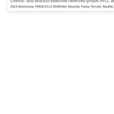
Chemo- and enantio-selective reversed-phase HPLC anal
2023 Mammone, FRANCESCA ROMANA; Rotundo, Paola; Ferretti, Rosella; Pux