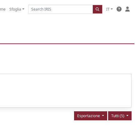
ome
Sfoglia
IT
Esportazione
Tutti (5)