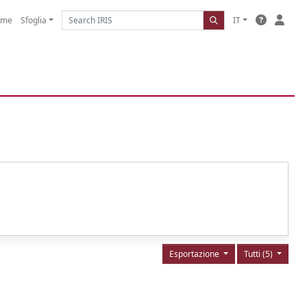
ome
Sfoglia
IT
Esportazione
Tutti (5)