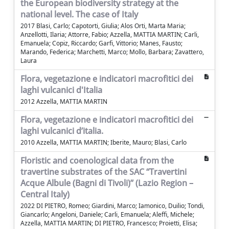
the European biodiversity strategy at the
national level. The case of Italy
2017 Blasi, Carlo; Capotorti, Giulia; Alos Orti, Marta Mari­a;
Anzellotti, Ilaria; Attorre, Fabio; Azzella, MATTIA MARTIN; Carli,
Emanuela; Copiz, Riccardo; Garfi, Vittorio; Manes, Fausto;
Marando, Federica; Marchetti, Marco; Mollo, Barbara; Zavattero,
Laura
Flora, vegetazione e indicatori macrofitici dei
laghi vulcanici d'Italia
2012 Azzella, MATTIA MARTIN
Flora, vegetazione e indicatori macrofitici dei
laghi vulcanici d’italia.
2010 Azzella, MATTIA MARTIN; Iberite, Mauro; Blasi, Carlo
Floristic and coenological data from the
travertine substrates of the SAC “Travertini
Acque Albule (Bagni di Tivoli)” (Lazio Region –
Central Italy)
2022 DI PIETRO, Romeo; Giardini, Marco; Iamonico, Duilio; Tondi,
Giancarlo; Angeloni, Daniele; Carli, Emanuela; Aleffi, Michele;
Azzella, MATTIA MARTIN; DI PIETRO, Francesco; Proietti, Elisa;