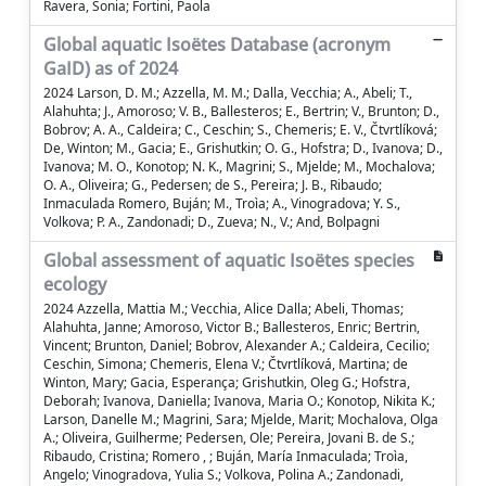
Ravera, Sonia; Fortini, Paola
Global aquatic Isoëtes Database (acronym
GaID) as of 2024
2024 Larson, D. M.; Azzella, M. M.; Dalla, Vecchia; A., Abeli; T.,
Alahuhta; J., Amoroso; V. B., Ballesteros; E., Bertrin; V., Brunton; D.,
Bobrov; A. A., Caldeira; C., Ceschin; S., Chemeris; E. V., Čtvrtlíková;
De, Winton; M., Gacia; E., Grishutkin; O. G., Hofstra; D., Ivanova; D.,
Ivanova; M. O., Konotop; N. K., Magrini; S., Mjelde; M., Mochalova;
O. A., Oliveira; G., Pedersen; de S., Pereira; J. B., Ribaudo;
Inmaculada Romero, Buján; M., Troìa; A., Vinogradova; Y. S.,
Volkova; P. A., Zandonadi; D., Zueva; N., V.; And, Bolpagni
Global assessment of aquatic Isoëtes species
ecology
2024 Azzella, Mattia M.; Vecchia, Alice Dalla; Abeli, Thomas;
Alahuhta, Janne; Amoroso, Victor B.; Ballesteros, Enric; Bertrin,
Vincent; Brunton, Daniel; Bobrov, Alexander A.; Caldeira, Cecilio;
Ceschin, Simona; Chemeris, Elena V.; Čtvrtlíková, Martina; de
Winton, Mary; Gacia, Esperança; Grishutkin, Oleg G.; Hofstra,
Deborah; Ivanova, Daniella; Ivanova, Maria O.; Konotop, Nikita K.;
Larson, Danelle M.; Magrini, Sara; Mjelde, Marit; Mochalova, Olga
A.; Oliveira, Guilherme; Pedersen, Ole; Pereira, Jovani B. de S.;
Ribaudo, Cristina; Romero , ; Buján, María Inmaculada; Troìa,
Angelo; Vinogradova, Yulia S.; Volkova, Polina A.; Zandonadi,