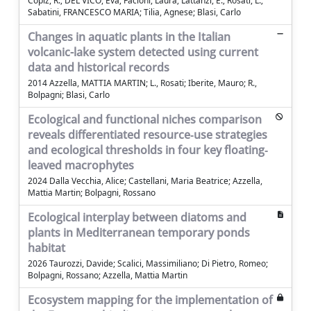
Copiz, R.; DEL VICO, Eva; Facioni, Laura; Lattanzi, E.; Rosati, L.;
Sabatini, FRANCESCO MARIA; Tilia, Agnese; Blasi, Carlo
Changes in aquatic plants in the Italian
volcanic-lake system detected using current
data and historical records
2014 Azzella, MATTIA MARTIN; L., Rosati; Iberite, Mauro; R.,
Bolpagni; Blasi, Carlo
Ecological and functional niches comparison
reveals differentiated resource‐use strategies
and ecological thresholds in four key floating‐
leaved macrophytes
2024 Dalla Vecchia, Alice; Castellani, Maria Beatrice; Azzella,
Mattia Martin; Bolpagni, Rossano
Ecological interplay between diatoms and
plants in Mediterranean temporary ponds
habitat
2026 Taurozzi, Davide; Scalici, Massimiliano; Di Pietro, Romeo;
Bolpagni, Rossano; Azzella, Mattia Martin
Ecosystem mapping for the implementation of