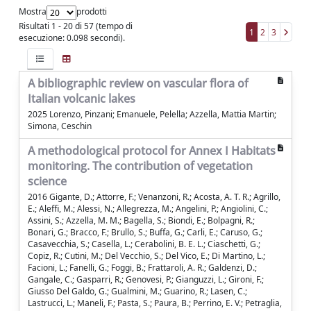
Mostra
prodotti
Risultati 1 - 20 di 57 (tempo di
1
2
3
esecuzione: 0.098 secondi).
A bibliographic review on vascular flora of
Italian volcanic lakes
2025 Lorenzo, Pinzani; Emanuele, Pelella; Azzella, Mattia Martin;
Simona, Ceschin
A methodological protocol for Annex I Habitats
monitoring. The contribution of vegetation
science
2016 Gigante, D.; Attorre, F.; Venanzoni, R.; Acosta, A. T. R.; Agrillo,
E.; Aleffi, M.; Alessi, N.; Allegrezza, M.; Angelini, P.; Angiolini, C.;
Assini, S.; Azzella, M. M.; Bagella, S.; Biondi, E.; Bolpagni, R.;
Bonari, G.; Bracco, F.; Brullo, S.; Buffa, G.; Carli, E.; Caruso, G.;
Casavecchia, S.; Casella, L.; Cerabolini, B. E. L.; Ciaschetti, G.;
Copiz, R.; Cutini, M.; Del Vecchio, S.; Del Vico, E.; Di Martino, L.;
Facioni, L.; Fanelli, G.; Foggi, B.; Frattaroli, A. R.; Galdenzi, D.;
Gangale, C.; Gasparri, R.; Genovesi, P.; Gianguzzi, L.; Gironi, F.;
Giusso Del Galdo, G.; Gualmini, M.; Guarino, R.; Lasen, C.;
Lastrucci, L.; Maneli, F.; Pasta, S.; Paura, B.; Perrino, E. V.; Petraglia,