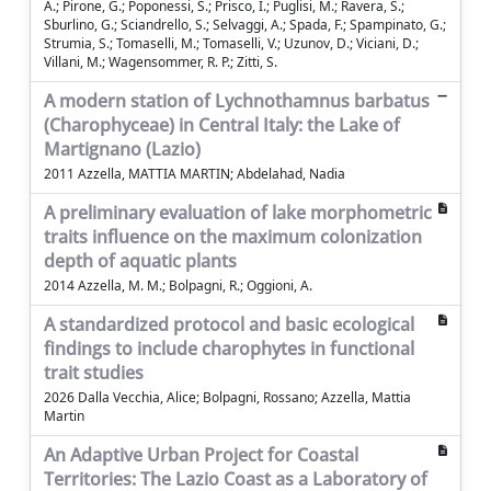
A.; Pirone, G.; Poponessi, S.; Prisco, I.; Puglisi, M.; Ravera, S.;
Sburlino, G.; Sciandrello, S.; Selvaggi, A.; Spada, F.; Spampinato, G.;
Strumia, S.; Tomaselli, M.; Tomaselli, V.; Uzunov, D.; Viciani, D.;
Villani, M.; Wagensommer, R. P.; Zitti, S.
A modern station of Lychnothamnus barbatus
(Charophyceae) in Central Italy: the Lake of
Martignano (Lazio)
2011 Azzella, MATTIA MARTIN; Abdelahad, Nadia
A preliminary evaluation of lake morphometric
traits influence on the maximum colonization
depth of aquatic plants
2014 Azzella, M. M.; Bolpagni, R.; Oggioni, A.
A standardized protocol and basic ecological
findings to include charophytes in functional
trait studies
2026 Dalla Vecchia, Alice; Bolpagni, Rossano; Azzella, Mattia
Martin
An Adaptive Urban Project for Coastal
Territories: The Lazio Coast as a Laboratory of