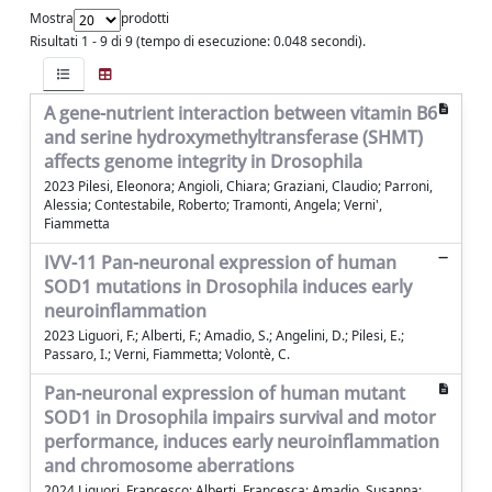
Mostra
prodotti
Risultati 1 - 9 di 9 (tempo di esecuzione: 0.048 secondi).
A gene-nutrient interaction between vitamin B6
and serine hydroxymethyltransferase (SHMT)
affects genome integrity in Drosophila
2023 Pilesi, Eleonora; Angioli, Chiara; Graziani, Claudio; Parroni,
Alessia; Contestabile, Roberto; Tramonti, Angela; Verni',
Fiammetta
IVV-11 Pan-neuronal expression of human
SOD1 mutations in Drosophila induces early
neuroinflammation
2023 Liguori, F.; Alberti, F.; Amadio, S.; Angelini, D.; Pilesi, E.;
Passaro, I.; Verni, Fiammetta; Volontè, C.
Pan-neuronal expression of human mutant
SOD1 in Drosophila impairs survival and motor
performance, induces early neuroinflammation
and chromosome aberrations
2024 Liguori, Francesco; Alberti, Francesca; Amadio, Susanna;