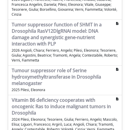
Francesca Angelini, Daniela; Pilesi, Eleonora; Vitale, Giuseppe;
Tesoriere, Giulia; Borsellino, Giovanna; Verni, Fiammetta; Volonté,
Cinzia
Tumor suppressor function of SHMT in a
Drosophila RasV12DlgRNAi model: DNA
damage and synergistic gene-nutrient
interaction with PLP
2026 Angioli, Chiara; Ferriero, Angelo; Pilesi, Eleonora; Tesoriere,
Giulia; Agostini, Beatrice; Tramonti, Angela; Contestabile, Roberto;
Verni, Fiammetta
Tumour suppressor role of Serine
hydroxymethyltransferase in Drosophila
melanogaster
2025 Pilesi, Eleonora
Vitamin B6 deficiency cooperates with
oncogenic Ras to induce malignant tumors in
Drosophila
2024 Pilesi, Eleonora; Tesoriere, Giulia; Ferriero, Angelo; Mascolo,
Elisa; Liguori, Francesco; Argirò, Luca; Angioli, Chiara; Tramonti,
Angela; Contestabile, Roberto; Volontè, Cinzia; Verni, Fiammetta