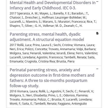
Mental Health and Developmental Disorders in
Infancy and Early Childhood. IEC 0-3.
2017 Speranza, A. M.; Mayes, L.; Banella, F. E.; Baradon, ; T.,
Chatoor; I., Drescher; J., Hoffman; Leuzinger-Bohleber, M.;
Lucarelli, L.; Maestro, S.; Marans, S.; Muratori, Francesca; Rice, T.;
Shapiro, T.; Silver, ; G. H., Volkmar; M. D., Zeanah; C., H.
Parenting stress, mental health, dyadic
adjustment. A structural equation model
2017 Rollã, Luca; Prino, Laura E.; Sechi, Cristina; Vismara, Laura;
Neri, Erica; Polizzi, Concetta; Trovato, Annamaria; Volpi, Barbara;
Molgora, Sara; Fenaroli, Valentina; Ierardi, Elena; Ferro, Valentino;
Lucarelli, Loredana; Agostini, Francesca; Tambelli, Renata; Saita,
Emanuela; Crugnola, Cristina Riva; Brustia, Piera
Perinatal parenting stress, anxiety and
depression outcome in first-time mothers and
fathers: A three to six-months postpartum
follow-up study.
2016 Vismara, Laura; Rollè, L.; Agostini, F.; Sechi, C.; Fenaroli, V.;
Molgora, S.; Neri, Elisabetta; Prino, L. E.; Odorisio, Flaminia;
Trovato, Annamaria; Polizzi, C.; Brustia, P.; Lucarelli, Loredana;
Monti, F.; Saita, E.; Tambelli, Renata; Faggiano, Antongiulio