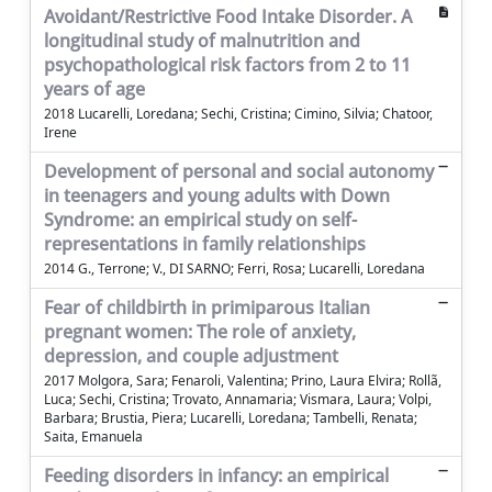
Avoidant/Restrictive Food Intake Disorder. A
longitudinal study of malnutrition and
psychopathological risk factors from 2 to 11
years of age
2018 Lucarelli, Loredana; Sechi, Cristina; Cimino, Silvia; Chatoor,
Irene
Development of personal and social autonomy
in teenagers and young adults with Down
Syndrome: an empirical study on self-
representations in family relationships
2014 G., Terrone; V., DI SARNO; Ferri, Rosa; Lucarelli, Loredana
Fear of childbirth in primiparous Italian
pregnant women: The role of anxiety,
depression, and couple adjustment
2017 Molgora, Sara; Fenaroli, Valentina; Prino, Laura Elvira; Rollã,
Luca; Sechi, Cristina; Trovato, Annamaria; Vismara, Laura; Volpi,
Barbara; Brustia, Piera; Lucarelli, Loredana; Tambelli, Renata;
Saita, Emanuela
Feeding disorders in infancy: an empirical