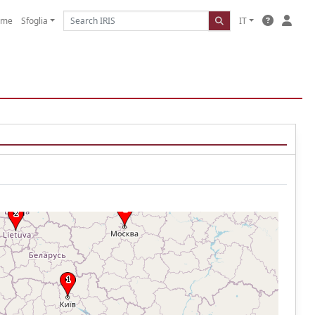
ome
Sfoglia
IT