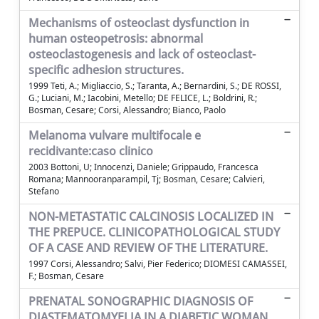
Mechanisms of osteoclast dysfunction in
human osteopetrosis: abnormal
osteoclastogenesis and lack of osteoclast-
specific adhesion structures.
1999 Teti, A.; Migliaccio, S.; Taranta, A.; Bernardini, S.; DE ROSSI,
G.; Luciani, M.; Iacobini, Metello; DE FELICE, L.; Boldrini, R.;
Bosman, Cesare; Corsi, Alessandro; Bianco, Paolo
Melanoma vulvare multifocale e
recidivante:caso clinico
2003 Bottoni, U; Innocenzi, Daniele; Grippaudo, Francesca
Romana; Mannooranparampil, Tj; Bosman, Cesare; Calvieri,
Stefano
NON-METASTATIC CALCINOSIS LOCALIZED IN
THE PREPUCE. CLINICOPATHOLOGICAL STUDY
OF A CASE AND REVIEW OF THE LITERATURE.
1997 Corsi, Alessandro; Salvi, Pier Federico; DIOMESI CAMASSEI,
F.; Bosman, Cesare
PRENATAL SONOGRAPHIC DIAGNOSIS OF
DIASTEMATOMYELIA IN A DIABETIC WOMAN