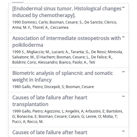
[Endodermal sinus tumor. Histological changes
induced by chemotherapy].
1990 Dominici, Carlo; Bosman, Cesare; S., De Sanctis; Clerico,
Anna; M. F., Thorel; A., Ceccamea
Association of intermediate osteopetrosis with
poikiloderma
1999 S., Migliaccio; M., Luciani; A., Taranta; G., De Rossi; Minisola,
Salvatore; M., El Hachem; Bosman, Cesare; L., De Felice; R.,
Boldrini; Corsi, Alessandro; Bianco, Paolo; A., Teti
Biometric analysis of splancnic and somatic
weight in infancy
1980 Gallo, Pietro; Discepoli, S; Bosman, Cesare
Causes of late failure after heart
transplantation
1999 Gallo, Pietro; Agozzino, L; Angelini, A; Arbustini, E; Bartoloni,
G; Bonacina, E; Bosman, Cesare; Catani, G; Leone, O; Motta, T;
Pucci, A; Rocco, M.
Causes of late failure after heart