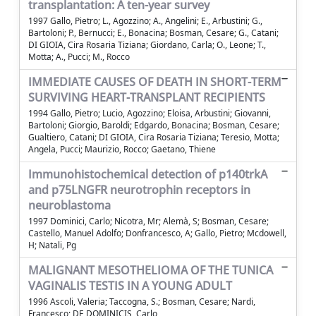
transplantation: A ten-year survey
1997 Gallo, Pietro; L., Agozzino; A., Angelini; E., Arbustini; G.,
Bartoloni; P., Bernucci; E., Bonacina; Bosman, Cesare; G., Catani;
DI GIOIA, Cira Rosaria Tiziana; Giordano, Carla; O., Leone; T.,
Motta; A., Pucci; M., Rocco
IMMEDIATE CAUSES OF DEATH IN SHORT-TERM
SURVIVING HEART-TRANSPLANT RECIPIENTS
1994 Gallo, Pietro; Lucio, Agozzino; Eloisa, Arbustini; Giovanni,
Bartoloni; Giorgio, Baroldi; Edgardo, Bonacina; Bosman, Cesare;
Gualtiero, Catani; DI GIOIA, Cira Rosaria Tiziana; Teresio, Motta;
Angela, Pucci; Maurizio, Rocco; Gaetano, Thiene
Immunohistochemical detection of p140trkA
and p75LNGFR neurotrophin receptors in
neuroblastoma
1997 Dominici, Carlo; Nicotra, Mr; Alemà, S; Bosman, Cesare;
Castello, Manuel Adolfo; Donfrancesco, A; Gallo, Pietro; Mcdowell,
H; Natali, Pg
MALIGNANT MESOTHELIOMA OF THE TUNICA
VAGINALIS TESTIS IN A YOUNG ADULT
1996 Ascoli, Valeria; Taccogna, S.; Bosman, Cesare; Nardi,
Francesco; DE DOMINICIS, Carlo