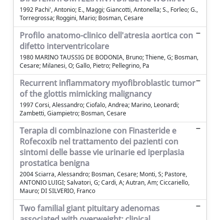
1992 Pachi', Antonio; E., Maggi; Giancotti, Antonella; S., Forleo; G.,
Torregrossa; Roggini, Mario; Bosman, Cesare
Profilo anatomo-clinico dell'atresia aortica con
difetto interventricolare
1980 MARINO TAUSSIG DE BODONIA, Bruno; Thiene, G; Bosman,
Cesare; Milanesi, O; Gallo, Pietro; Pellegrino, Pa
Recurrent inflammatory myofibroblastic tumor
of the glottis mimicking malignancy
1997 Corsi, Alessandro; Ciofalo, Andrea; Marino, Leonardi;
Zambetti, Giampietro; Bosman, Cesare
Terapia di combinazione con Finasteride e
Rofecoxib nel trattamento dei pazienti con
sintomi delle basse vie urinarie ed iperplasia
prostatica benigna
2004 Sciarra, Alessandro; Bosman, Cesare; Monti, S; Pastore,
ANTONIO LUIGI; Salvatori, G; Cardi, A; Autran, Am; Ciccariello,
Mauro; DI SILVERIO, Franco
Two familial giant pituitary adenomas
associated with overweight: clinical,