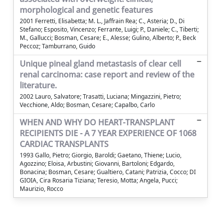
morphological and genetic features
2001 Ferretti, Elisabetta; M. L., Jaffrain Rea; C., Asteria; D., Di
Stefano; Esposito, Vincenzo; Ferrante, Luigi; P., Daniele; C., Tiberti;
M., Gallucci; Bosman, Cesare; E., Alesse; Gulino, Alberto; P., Beck
Peccoz; Tamburrano, Guido
Unique pineal gland metastasis of clear cell
renal carcinoma: case report and review of the
literature.
2002 Lauro, Salvatore; Trasatti, Luciana; Mingazzini, Pietro;
Vecchione, Aldo; Bosman, Cesare; Capalbo, Carlo
WHEN AND WHY DO HEART-TRANSPLANT
RECIPIENTS DIE - A 7 YEAR EXPERIENCE OF 1068
CARDIAC TRANSPLANTS
1993 Gallo, Pietro; Giorgio, Baroldi; Gaetano, Thiene; Lucio,
Agozzino; Eloisa, Arbustini; Giovanni, Bartoloni; Edgardo,
Bonacina; Bosman, Cesare; Gualtiero, Catani; Patrizia, Cocco; DI
GIOIA, Cira Rosaria Tiziana; Teresio, Motta; Angela, Pucci;
Maurizio, Rocco