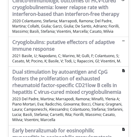
Clinico-immunologic outcomes of HCV-cured
cryoglobulinemia: lower relapse rate with
interferon-based than interferon-free therapy
2020 Colantuono, Stefania; Marrapodi, Ramona; Del Padre,
Martina; Collalti, Giulia; Garzi, Giulia; De Santis, Adriano; Fiorilli,
Massimo; Basili, Stefania; Visentini, Marcella; Casato, Milvia
Cryoglobulins: putative effectors of adaptive
immune response
2021 Basile, U; Napodano, C; Marino, M; Gulli, F; Colantuono, S;
Casato, M; Pocino, K; Basile, V; Todi, L; Rapaccini, Gl; Visentini, M.
Dual stimulation by autoantigen and CpG
fosters the proliferation of exhausted
rheumatoid factor-specific CD21low B cells in
hepatitis C virus-cured mixed cryoglobulinemia
2023 Del Padre, Martina; Marrapodi, Ramona; Minafò, Ylenia A;
Piano Mortari, Eva; Radicchio, Giovanna; Bocci, Chiara; Gragnani,
Laura; Camponeschi, Alessandro; Colantuono, Stefania; Stefanini,
Lucia; Basili, Stefania; Carsetti, Rita; Fiorilli, Massimo; Casato,
Milvia; Visentini, Marcella
Early benralizumab for eosinophilic