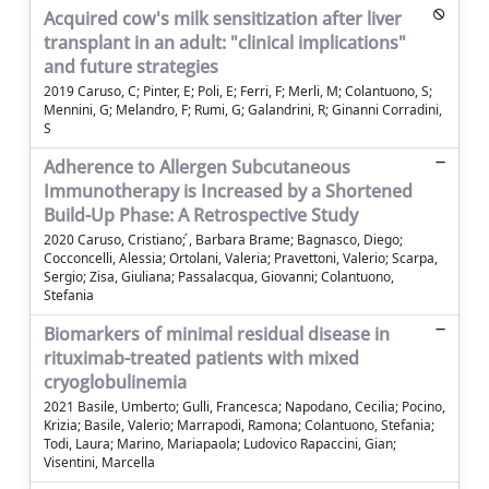
Acquired cow's milk sensitization after liver
transplant in an adult: "clinical implications"
and future strategies
2019 Caruso, C; Pinter, E; Poli, E; Ferri, F; Merli, M; Colantuono, S;
Mennini, G; Melandro, F; Rumi, G; Galandrini, R; Ginanni Corradini,
S
Adherence to Allergen Subcutaneous
Immunotherapy is Increased by a Shortened
Build-Up Phase: A Retrospective Study
2020 Caruso, Cristiano; ́, Barbara Brame; Bagnasco, Diego;
Cocconcelli, Alessia; Ortolani, Valeria; Pravettoni, Valerio; Scarpa,
Sergio; Zisa, Giuliana; Passalacqua, Giovanni; Colantuono,
Stefania
Biomarkers of minimal residual disease in
rituximab-treated patients with mixed
cryoglobulinemia
2021 Basile, Umberto; Gulli, Francesca; Napodano, Cecilia; Pocino,
Krizia; Basile, Valerio; Marrapodi, Ramona; Colantuono, Stefania;
Todi, Laura; Marino, Mariapaola; Ludovico Rapaccini, Gian;
Visentini, Marcella