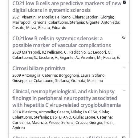
CD21 low B cells are predictive markers of new
digital ulcers in systemic sclerosis
2021 Visentini, Marcella; Pellicano, Chiara; Leodori, Giorgia;
Marrapodi, Ramona; Colantuono, Stefania; Gigante, Antonietta;
Casato, Milvia; Rosato, Edoardo
CD21low B cells in systemic sclerosis: a
possible marker of vascular complications
2020 Marrapodi, R.; Pellicano, C.; Radicchio, G.; Leodori, G.;
Colantuono, S.; Iacolare, A.; Gigante, A.; Visentini, M.; Rosato, E.
Cirrosi biliare primitiva
2009 Antonaglia, Caterina; Borgognoni, Laura; Stifano,
Giuseppina; Colantuono, Stefania; Granata, Massimo
Clinical, neurophysiological, and skin biopsy
findings in peripheral neuropathy associated
with hepatitis C virus-related cryoglobulinemia
2014 Biasiotta, Antonella; Casato, Milvia; LA CESA, Silvia;
Colantuono, Stefania; DI STEFANO, Giulia; Leone, Caterina;
Carlesimo, Maurizio; Piroso, Serena; Cruccu, Giorgio; Truini,
Andrea