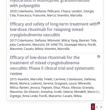
myocarditis in eosinophilic granulomatosis
with polyangiitis
2020 Colantuono, Stefania; Pellicano, Chiara; Leodori, Giorgia;
Cilia, Francesco; Francone, Marco; Visentini, Marcella
Efficacy and safety of long-term treatment with
low-dose rituximab for relapsing mixed
cryoglobulinemia vasculitis
2017 Colantuono, Stefania; Mitrevski, Milica; Yang, Baoran; Tola,
Julia; Carlesimo, Maurizio; DE SANCTIS, Giuseppe Maria; Fiorilli,
Massimo; Casato, Milvia; Visentini, Marcella
Efficacy of low-dose rituximab for the
treatment of mixed cryoglobulinemia
vasculitis: Phase II clinical trial and systematic
review
2015 Visentini, Marcella; Tinelli, Carmine; Colantuono, Stefania;
Monti, Monica; Ludovisi, Serena; Gragnani, Laura; Mitrevski,
Milica; Ranieri, Jessica; Fognani, Elisa; Piluso, Alessia; Granata,
Massimo; De Silvestri, Annalisa; Scotti, Valeria; Mondelli, Mario U.;
Zignego, Anna Linda; Fiorilli, Massimo; Casato, Milvia
1
2