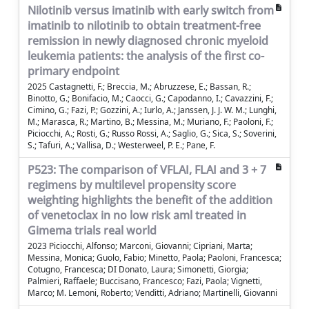
Nilotinib versus imatinib with early switch from
imatinib to nilotinib to obtain treatment-free
remission in newly diagnosed chronic myeloid
leukemia patients: the analysis of the first co-
primary endpoint
2025 Castagnetti, F.; Breccia, M.; Abruzzese, E.; Bassan, R.;
Binotto, G.; Bonifacio, M.; Caocci, G.; Capodanno, I.; Cavazzini, F.;
Cimino, G.; Fazi, P.; Gozzini, A.; Iurlo, A.; Janssen, J. J. W. M.; Lunghi,
M.; Marasca, R.; Martino, B.; Messina, M.; Muriano, F.; Paoloni, F.;
Piciocchi, A.; Rosti, G.; Russo Rossi, A.; Saglio, G.; Sica, S.; Soverini,
S.; Tafuri, A.; Vallisa, D.; Westerweel, P. E.; Pane, F.
P523: The comparison of VFLAI, FLAI and 3 + 7
regimens by multilevel propensity score
weighting highlights the benefit of the addition
of venetoclax in no low risk aml treated in
Gimema trials real world
2023 Piciocchi, Alfonso; Marconi, Giovanni; Cipriani, Marta;
Messina, Monica; Guolo, Fabio; Minetto, Paola; Paoloni, Francesca;
Cotugno, Francesca; DI Donato, Laura; Simonetti, Giorgia;
Palmieri, Raffaele; Buccisano, Francesco; Fazi, Paola; Vignetti,
Marco; M. Lemoni, Roberto; Venditti, Adriano; Martinelli, Giovanni