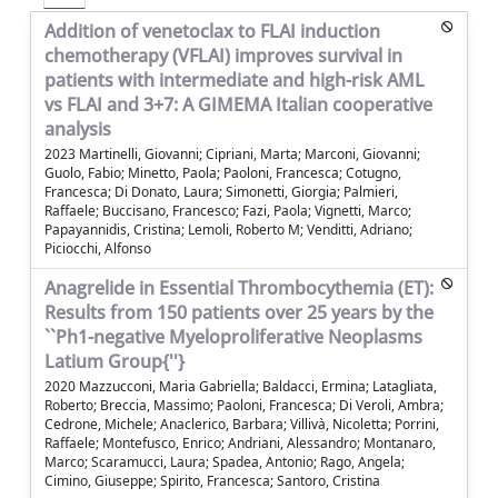
Addition of venetoclax to FLAI induction
chemotherapy (VFLAI) improves survival in
patients with intermediate and high-risk AML
vs FLAI and 3+7: A GIMEMA Italian cooperative
analysis
2023 Martinelli, Giovanni; Cipriani, Marta; Marconi, Giovanni;
Guolo, Fabio; Minetto, Paola; Paoloni, Francesca; Cotugno,
Francesca; Di Donato, Laura; Simonetti, Giorgia; Palmieri,
Raffaele; Buccisano, Francesco; Fazi, Paola; Vignetti, Marco;
Papayannidis, Cristina; Lemoli, Roberto M; Venditti, Adriano;
Piciocchi, Alfonso
Anagrelide in Essential Thrombocythemia (ET):
Results from 150 patients over 25 years by the
``Ph1-negative Myeloproliferative Neoplasms
Latium Group{''}
2020 Mazzucconi, Maria Gabriella; Baldacci, Ermina; Latagliata,
Roberto; Breccia, Massimo; Paoloni, Francesca; Di Veroli, Ambra;
Cedrone, Michele; Anaclerico, Barbara; Villivà, Nicoletta; Porrini,
Raffaele; Montefusco, Enrico; Andriani, Alessandro; Montanaro,
Marco; Scaramucci, Laura; Spadea, Antonio; Rago, Angela;
Cimino, Giuseppe; Spirito, Francesca; Santoro, Cristina