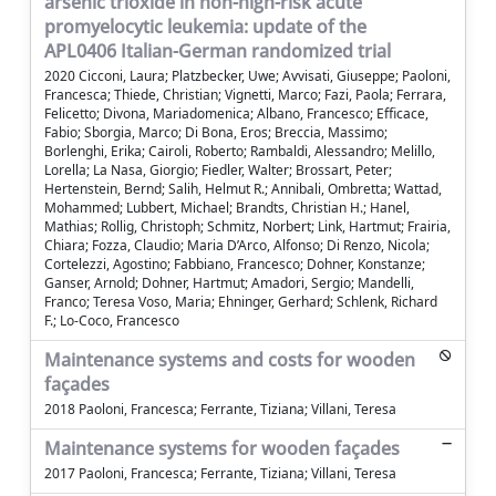
arsenic trioxide in non-high-risk acute
promyelocytic leukemia: update of the
APL0406 Italian-German randomized trial
2020 Cicconi, Laura; Platzbecker, Uwe; Avvisati, Giuseppe; Paoloni,
Francesca; Thiede, Christian; Vignetti, Marco; Fazi, Paola; Ferrara,
Felicetto; Divona, Mariadomenica; Albano, Francesco; Efficace,
Fabio; Sborgia, Marco; Di Bona, Eros; Breccia, Massimo;
Borlenghi, Erika; Cairoli, Roberto; Rambaldi, Alessandro; Melillo,
Lorella; La Nasa, Giorgio; Fiedler, Walter; Brossart, Peter;
Hertenstein, Bernd; Salih, Helmut R.; Annibali, Ombretta; Wattad,
Mohammed; Lubbert, Michael; Brandts, Christian H.; Hanel,
Mathias; Rollig, Christoph; Schmitz, Norbert; Link, Hartmut; Frairia,
Chiara; Fozza, Claudio; Maria D’Arco, Alfonso; Di Renzo, Nicola;
Cortelezzi, Agostino; Fabbiano, Francesco; Dohner, Konstanze;
Ganser, Arnold; Dohner, Hartmut; Amadori, Sergio; Mandelli,
Franco; Teresa Voso, Maria; Ehninger, Gerhard; Schlenk, Richard
F.; Lo-Coco, Francesco
Maintenance systems and costs for wooden
façades
2018 Paoloni, Francesca; Ferrante, Tiziana; Villani, Teresa
Maintenance systems for wooden façades
2017 Paoloni, Francesca; Ferrante, Tiziana; Villani, Teresa