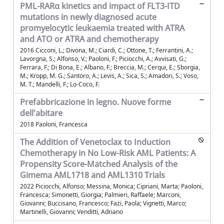
PML-RARα kinetics and impact of FLT3-ITD
mutations in newly diagnosed acute
promyelocytic leukaemia treated with ATRA
and ATO or ATRA and chemotherapy
2016 Cicconi, L.; Divona, M.; Ciardi, C.; Ottone, T.; Ferrantini, A.;
Lavorgna, S.; Alfonso, V.; Paoloni, F.; Piciocchi, A.; Avvisati, G.;
Ferrara, F.; Di Bona, E.; Albano, F.; Breccia, M.; Cerqui, E.; Sborgia,
M.; Kropp, M. G.; Santoro, A.; Levis, A.; Sica, S.; Amadori, S.; Voso,
M. T.; Mandelli, F.; Lo-Coco, F.
Prefabbricazione in legno. Nuove forme
dell'abitare
2018 Paoloni, Francesca
The Addition of Venetoclax to Induction
Chemotherapy in No Low-Risk AML Patients: A
Propensity Score-Matched Analysis of the
Gimema AML1718 and AML1310 Trials
2022 Piciocchi, Alfonso; Messina, Monica; Cipriani, Marta; Paoloni,
Francesca; Simonetti, Giorgia; Palmieri, Raffaele; Marconi,
Giovanni; Buccisano, Francesco; Fazi, Paola; Vignetti, Marco;
Martinelli, Giovanni; Venditti, Adriano