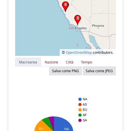
©
OpenStreetMap
contributors.
Macroarea
Nazione
Città
Tempo
Salva come PNG
Salva come JPEG
NA
AS
EU
AF
SA
EU
NA