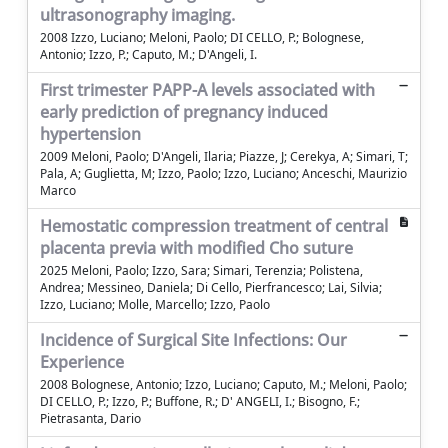
ultrasonography imaging.
2008 Izzo, Luciano; Meloni, Paolo; DI CELLO, P.; Bolognese,
Antonio; Izzo, P.; Caputo, M.; D'Angeli, I.
First trimester PAPP-A levels associated with
early prediction of pregnancy induced
hypertension
2009 Meloni, Paolo; D'Angeli, Ilaria; Piazze, J; Cerekya, A; Simari, T;
Pala, A; Guglietta, M; Izzo, Paolo; Izzo, Luciano; Anceschi, Maurizio
Marco
Hemostatic compression treatment of central
placenta previa with modified Cho suture
2025 Meloni, Paolo; Izzo, Sara; Simari, Terenzia; Polistena,
Andrea; Messineo, Daniela; Di Cello, Pierfrancesco; Lai, Silvia;
Izzo, Luciano; Molle, Marcello; Izzo, Paolo
Incidence of Surgical Site Infections: Our
Experience
2008 Bolognese, Antonio; Izzo, Luciano; Caputo, M.; Meloni, Paolo;
DI CELLO, P.; Izzo, P.; Buffone, R.; D' ANGELI, I.; Bisogno, F.;
Pietrasanta, Dario