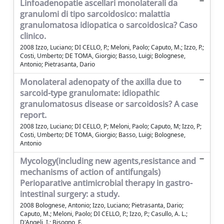
Linfoadenopatie ascellari monolaterali da
granulomi di tipo sarcoidosico: malattia
granulomatosa idiopatica o sarcoidosica? Caso
clinico.
2008 Izzo, Luciano; DI CELLO, P.; Meloni, Paolo; Caputo, M.; Izzo, P.;
Costi, Umberto; DE TOMA, Giorgio; Basso, Luigi; Bolognese,
Antonio; Pietrasanta, Dario
Monolateral adenopaty of the axilla due to
sarcoid-type granulomate: idiopathic
granulomatosus disease or sarcoidosis? A case
report.
2008 Izzo, Luciano; DI CELLO, P; Meloni, Paolo; Caputo, M; Izzo, P;
Costi, Umberto; DE TOMA, Giorgio; Basso, Luigi; Bolognese,
Antonio
Mycology(including new agents,resistance and
mechanisms of action of antifungals)
Perioparative antimicrobial therapy in gastro-
intestinal surgery: a study.
2008 Bolognese, Antonio; Izzo, Luciano; Pietrasanta, Dario;
Caputo, M.; Meloni, Paolo; DI CELLO, P.; Izzo, P.; Casullo, A. L.;
D'Angeli, I.; Bisogno, F.