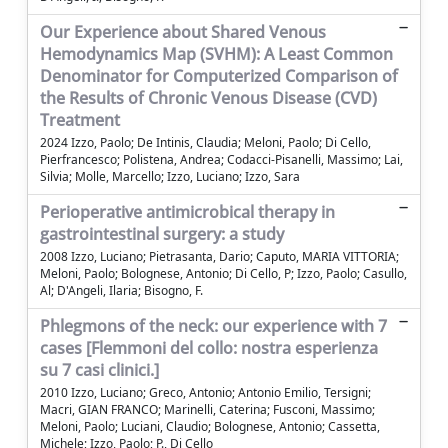
Our Experience about Shared Venous
Hemodynamics Map (SVHM): A Least Common
Denominator for Computerized Comparison of
the Results of Chronic Venous Disease (CVD)
Treatment
2024 Izzo, Paolo; De Intinis, Claudia; Meloni, Paolo; Di Cello,
Pierfrancesco; Polistena, Andrea; Codacci-Pisanelli, Massimo; Lai,
Silvia; Molle, Marcello; Izzo, Luciano; Izzo, Sara
Perioperative antimicrobical therapy in
gastrointestinal surgery: a study
2008 Izzo, Luciano; Pietrasanta, Dario; Caputo, MARIA VITTORIA;
Meloni, Paolo; Bolognese, Antonio; Di Cello, P; Izzo, Paolo; Casullo,
Al; D'Angeli, Ilaria; Bisogno, F.
Phlegmons of the neck: our experience with 7
cases [Flemmoni del collo: nostra esperienza
su 7 casi clinici.]
2010 Izzo, Luciano; Greco, Antonio; Antonio Emilio, Tersigni;
Macri, GIAN FRANCO; Marinelli, Caterina; Fusconi, Massimo;
Meloni, Paolo; Luciani, Claudio; Bolognese, Antonio; Cassetta,
Michele; Izzo, Paolo; P., Di Cello