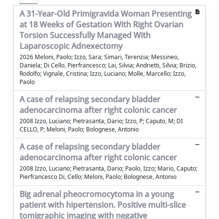
A 31-Year-Old Primigravida Woman Presenting
at 18 Weeks of Gestation With Right Ovarian
Torsion Successfully Managed With
Laparoscopic Adnexectomy
2026 Meloni, Paolo; Izzo, Sara; Simari, Terenzia; Messineo,
Daniela; Di Cello, Pierfrancesco; Lai, Silvia; Andrietti, Silvia; Brizio,
Rodolfo; Vignale, Cristina; Izzo, Luciano; Molle, Marcello; Izzo,
Paolo
A case of relapsing secondary bladder
adenocarcinoma after right colonic cancer
2008 Izzo, Luciano; Pietrasanta, Dario; Izzo, P; Caputo, M; DI
CELLO, P; Meloni, Paolo; Bolognese, Antonio
A case of relapsing secondary bladder
adenocarcinoma after right colonic cancer
2008 Izzo, Luciano; Pietrasanta, Dario; Paolo, Izzo; Mario, Caputo;
Pierfrancesco Di, Cello; Meloni, Paolo; Bolognese, Antonio
Big adrenal pheocromocytoma in a young
patient with hipertension. Positive multi-slice
tomigraphic imaging with negative