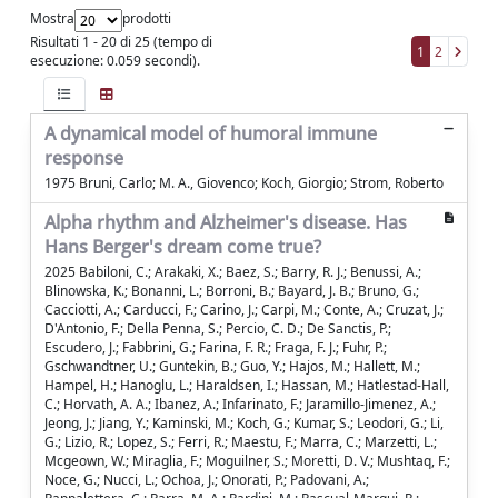
Mostra
prodotti
Risultati 1 - 20 di 25 (tempo di
1
2
esecuzione: 0.059 secondi).
A dynamical model of humoral immune
response
1975 Bruni, Carlo; M. A., Giovenco; Koch, Giorgio; Strom, Roberto
Alpha rhythm and Alzheimer's disease. Has
Hans Berger's dream come true?
2025 Babiloni, C.; Arakaki, X.; Baez, S.; Barry, R. J.; Benussi, A.;
Blinowska, K.; Bonanni, L.; Borroni, B.; Bayard, J. B.; Bruno, G.;
Cacciotti, A.; Carducci, F.; Carino, J.; Carpi, M.; Conte, A.; Cruzat, J.;
D'Antonio, F.; Della Penna, S.; Percio, C. D.; De Sanctis, P.;
Escudero, J.; Fabbrini, G.; Farina, F. R.; Fraga, F. J.; Fuhr, P.;
Gschwandtner, U.; Guntekin, B.; Guo, Y.; Hajos, M.; Hallett, M.;
Hampel, H.; Hanoglu, L.; Haraldsen, I.; Hassan, M.; Hatlestad-Hall,
C.; Horvath, A. A.; Ibanez, A.; Infarinato, F.; Jaramillo-Jimenez, A.;
Jeong, J.; Jiang, Y.; Kaminski, M.; Koch, G.; Kumar, S.; Leodori, G.; Li,
G.; Lizio, R.; Lopez, S.; Ferri, R.; Maestu, F.; Marra, C.; Marzetti, L.;
Mcgeown, W.; Miraglia, F.; Moguilner, S.; Moretti, D. V.; Mushtaq, F.;
Noce, G.; Nucci, L.; Ochoa, J.; Onorati, P.; Padovani, A.;