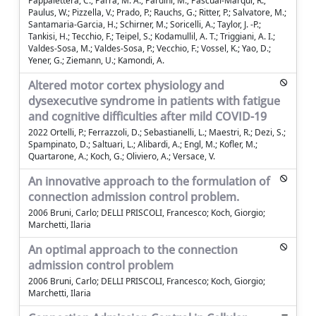
Pappalettera, C.; Parra, M. A.; Pardini, M.; Pascual-Marqui, R.;
Paulus, W.; Pizzella, V.; Prado, P.; Rauchs, G.; Ritter, P.; Salvatore, M.;
Santamaria-Garcia, H.; Schirner, M.; Soricelli, A.; Taylor, J. -P.;
Tankisi, H.; Tecchio, F.; Teipel, S.; Kodamullil, A. T.; Triggiani, A. I.;
Valdes-Sosa, M.; Valdes-Sosa, P.; Vecchio, F.; Vossel, K.; Yao, D.;
Yener, G.; Ziemann, U.; Kamondi, A.
Altered motor cortex physiology and
dysexecutive syndrome in patients with fatigue
and cognitive difficulties after mild COVID-19
2022 Ortelli, P.; Ferrazzoli, D.; Sebastianelli, L.; Maestri, R.; Dezi, S.;
Spampinato, D.; Saltuari, L.; Alibardi, A.; Engl, M.; Kofler, M.;
Quartarone, A.; Koch, G.; Oliviero, A.; Versace, V.
An innovative approach to the formulation of
connection admission control problem.
2006 Bruni, Carlo; DELLI PRISCOLI, Francesco; Koch, Giorgio;
Marchetti, Ilaria
An optimal approach to the connection
admission control problem
2006 Bruni, Carlo; DELLI PRISCOLI, Francesco; Koch, Giorgio;
Marchetti, Ilaria