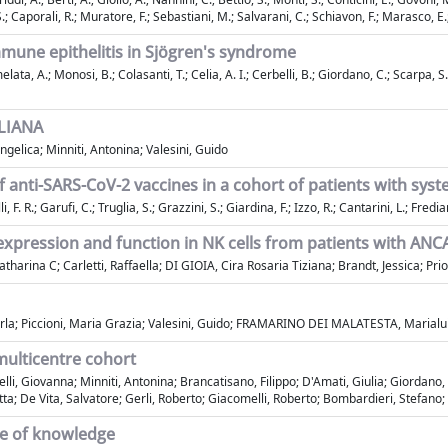
 S.; Caporali, R.; Muratore, F.; Sebastiani, M.; Salvarani, C.; Schiavon, F.; Marasco, E
mune epithelitis in Sjögren's syndrome
elata, A.; Monosi, B.; Colasanti, T.; Celia, A. I.; Cerbelli, B.; Giordano, C.; Scarpa, S
ALIANA
ngelica; Minniti, Antonina; Valesini, Guido
f anti-SARS-CoV-2 vaccines in a cohort of patients with syste
. R.; Garufi, C.; Truglia, S.; Grazzini, S.; Giardina, F.; Izzo, R.; Cantarini, L.; Frediani,
expression and function in NK cells from patients with ANCA
arina C; Carletti, Raffaella; DI GIOIA, Cira Rosaria Tiziana; Brandt, Jessica; Prio
Carla; Piccioni, Maria Grazia; Valesini, Guido; FRAMARINO DEI MALATESTA, Marialu
multicentre cohort
li, Giovanna; Minniti, Antonina; Brancatisano, Filippo; D'Amati, Giulia; Giordano,
tta; De Vita, Salvatore; Gerli, Roberto; Giacomelli, Roberto; Bombardieri, Stefano;
ate of knowledge