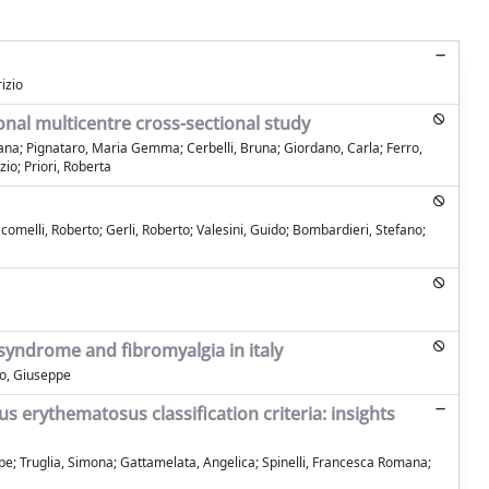
rizio
onal multicentre cross-sectional study
tiana; Pignataro, Maria Gemma; Cerbelli, Bruna; Giordano, Carla; Ferro,
io; Priori, Roberta
comelli, Roberto; Gerli, Roberto; Valesini, Guido; Bombardieri, Stefano;
 syndrome and fibromyalgia in italy
cio, Giuseppe
 erythematosus classification criteria: insights
seppe; Truglia, Simona; Gattamelata, Angelica; Spinelli, Francesca Romana;