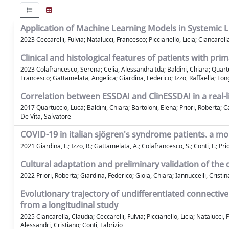
Application of Machine Learning Models in Systemic
2023 Ceccarelli, Fulvia; Natalucci, Francesco; Picciariello, Licia; Ciancarell
Clinical and histological features of patients with pr
2023 Colafrancesco, Serena; Celia, Alessandra Ida; Baldini, Chiara; Quartu
Francesco; Gattamelata, Angelica; Giardina, Federico; Izzo, Raffaella; Long
Correlation between ESSDAI and ClinESSDAI in a real-l
2017 Quartuccio, Luca; Baldini, Chiara; Bartoloni, Elena; Priori, Roberta;
De Vita, Salvatore
COVID-19 in italian sjögren's syndrome patients. a m
2021 Giardina, F.; Izzo, R.; Gattamelata, A.; Colafrancesco, S.; Conti, F.; Prio
Cultural adaptation and preliminary validation of the 
2022 Priori, Roberta; Giardina, Federico; Gioia, Chiara; Iannuccelli, Cristi
Evolutionary trajectory of undifferentiated connectiv
from a longitudinal study
2025 Ciancarella, Claudia; Ceccarelli, Fulvia; Picciariello, Licia; Natalucc
Alessandri, Cristiano; Conti, Fabrizio