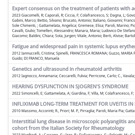
Expert consensus on the treatment of patients with adu
2023 Giacomelli, R; Caporali, R; Ciccia, F; Colafrancesco, S; Dagna, L; Govon
Gabini, Marco; Bettio, Silvano; Brucato, Antonio; Italiano, Giovanni; Franc
Sole Chimenti, ; Gattamelata, Angelica; Gremese, Elisa; Paroli, Marino; Pic
Cavalli, Giulio; Tomelleri, Alessandro; Manara, Maria; Ludovico De Stefano
Giacomo; Baldini, Chiara; Sota, Jurgen; Vitale, Antonio; Berti, Alvise; Bartol
Fatigue and widespread pain in systemic lupus eryth
2012 Iannuccelli, Cristina; Spinelli, FRANCESCA ROMANA; Guzzo, MARIA PAOLA; 
Guido; DI FRANCO, Manuela
Genetics and ultrasound in rheumatoid arthritis
2012 Iagnocco, Annamaria; Ceccarelli, Fulvia; Perricone, Carlo; C., Vaval
HEARING DYSFUNCTION IN SJOGREN'S SYNDROME
2022 Simoncelli, E; Gattamelata, A; Giardina, F; Villa, M; Colafrancesco, F; 
INFLIXIMAB LONG-TERM TREATMENT FOR UVEITIS IN 
2010 Massimo, Accorinti; R., Priori; M. P., Pirraglia; Paroli, Maria Pia; Gat
Interstitial lung disease in microscopic polyangiitis an
cohort from the Italian Society for Rheumatology
2023 Manfredi, A.; Cassone, G.; Izzo, R.; Dallagiacoma, G.; Felicetti, M.; Carid