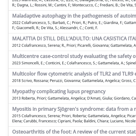
R.; Dagna, L.; Rossini, M.; Cantini, F.; Montecucco, C.; Frediani, B.; De Vita,
Maladaptive autophagy in the pathogenesis of autoim
2022 Colafrancesco, S.; Barbati, C.; Priori, R.; Putro, E.; Giardina, F.; Gattam
F.; Giacomelli, R.; De Vita, S.; Alessandri, C.; Conti, F.
MALATTIA DI STILL DELL’ADULTO: UNA CASISTICA IT
2012 Colafrancesco, Serena; R., Priori; Picarelli, Giovanna; Gattamelata, A
Multicentre case-control study evaluating the safety o
2023 Simoncelli, E.; Conticini, E.; Colafrancesco, S.; Gattamelata, A.; Spinelli, F
Multicolor flow cytometric analysis of TLR2 and TLR9 
2018 Scrivo, Rossana; Peruzzi, Giovanna; Gattamelata, Angelica; Gross, Cath
Myopathy complicating lupus pregnancy
2013 Roberta, Priori; Gattamelata, Angelica; D'Amati, Giulia; Giordano, 
Myositis in primary Sjögren's syndrome: data from a 
2015 Colafrancesco, Serena; Priori, Roberta; Gattamelata, Angelica; Picarel
Elena; Carubbi, Francesco; Cipriani, Paola; Baldini, Chiara; Luciano, Nicole
Osteoarthritis of the foot: A review of the current st