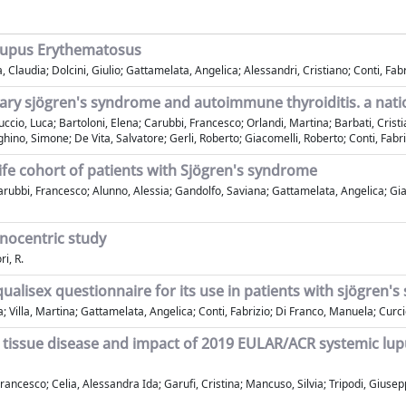
 Lupus Erythematosus
a, Claudia; Dolcini, Giulio; Gattamelata, Angelica; Alessandri, Cristiano; Conti, Fab
imary sjögren's syndrome and autoimmune thyroiditis. a nati
ccio, Luca; Bartoloni, Elena; Carubbi, Francesco; Orlandi, Martina; Barbati, Cris
hino, Simone; De Vita, Salvatore; Gerli, Roberto; Giacomelli, Roberto; Conti, Fabriz
ife cohort of patients with Sjögren's syndrome
 Carubbi, Francesco; Alunno, Alessia; Gandolfo, Saviana; Gattamelata, Angelica; Gia
onocentric study
ri, R.
qualisex questionnaire for its use in patients with sjögren's
na; Villa, Martina; Gattamelata, Angelica; Conti, Fabrizio; Di Franco, Manuela; Cur
e tissue disease and impact of 2019 EULAR/ACR systemic lupus
i, Francesco; Celia, Alessandra Ida; Garufi, Cristina; Mancuso, Silvia; Tripodi, Giu