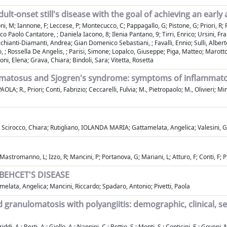
lt-onset still's disease with the goal of achieving an earl
i, M; Iannone, F; Leccese, P; Montecucco, C; Pappagallo, G; Pistone, G; Priori, R; Rus
sco Paolo Cantatore, ; Daniela Iacono, 8; Ilenia Pantano, 9; Tirri, Enrico; Ursini,
chianti-Diamanti, Andrea; Gian Domenico Sebastiani, ; Favalli, Ennio; Sulli, Alberto
, ; Rossella De Angelis, ; Parisi, Simone; Lopalco, Giuseppe; Piga, Matteo; Marott
oni, Elena; Grava, Chiara; Bindoli, Sara; Vitetta, Rosetta
ematosus and Sjogren's syndrome: symptoms of inflammator
R., Priori; Conti, Fabrizio; Ceccarelli, Fulvia; M., Pietropaolo; M., Olivieri; Min
a; Scirocco, Chiara; Rutigliano, IOLANDA MARIA; Gattamelata, Angelica; Valesini, 
Mastromanno, L; Izzo, R; Mancini, P; Portanova, G; Mariani, L; Atturo, F; Conti, F; Pr
BEHCET'S DISEASE
tamelata, Angelica; Mancini, Riccardo; Spadaro, Antonio; Pivetti, Paola
d granulomatosis with polyangiitis: demographic, clinical, se
di, A.; Berti, A.; Giollo, A.; Nannini, C.; Bettio, S.; Monti, S.; Conticini, E.; Govoni,