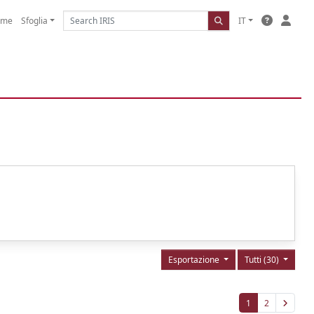
ome
Sfoglia
IT
Esportazione
Tutti (30)
1
2