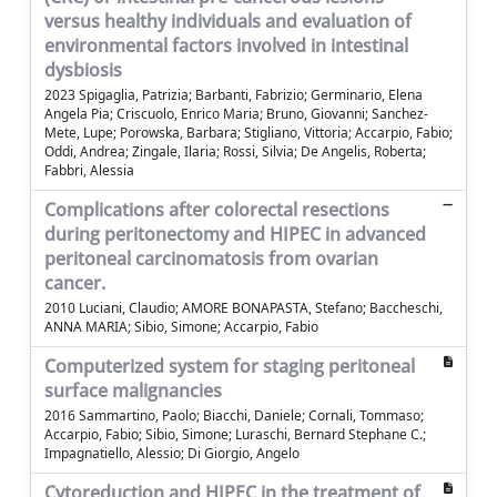
versus healthy individuals and evaluation of
environmental factors involved in intestinal
dysbiosis
2023 Spigaglia, Patrizia; Barbanti, Fabrizio; Germinario, Elena
Angela Pia; Criscuolo, Enrico Maria; Bruno, Giovanni; Sanchez-
Mete, Lupe; Porowska, Barbara; Stigliano, Vittoria; Accarpio, Fabio;
Oddi, Andrea; Zingale, Ilaria; Rossi, Silvia; De Angelis, Roberta;
Fabbri, Alessia
Complications after colorectal resections
during peritonectomy and HIPEC in advanced
peritoneal carcinomatosis from ovarian
cancer.
2010 Luciani, Claudio; AMORE BONAPASTA, Stefano; Baccheschi,
ANNA MARIA; Sibio, Simone; Accarpio, Fabio
Computerized system for staging peritoneal
surface malignancies
2016 Sammartino, Paolo; Biacchi, Daniele; Cornali, Tommaso;
Accarpio, Fabio; Sibio, Simone; Luraschi, Bernard Stephane C.;
Impagnatiello, Alessio; Di Giorgio, Angelo
Cytoreduction and HIPEC in the treatment of