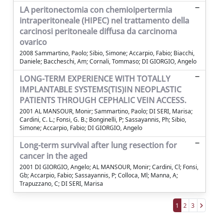
LA peritonectomia con chemioipertermia
intraperitoneale (HIPEC) nel trattamento della
carcinosi peritoneale diffusa da carcinoma
ovarico
2008 Sammartino, Paolo; Sibio, Simone; Accarpio, Fabio; Biacchi,
Daniele; Baccheschi, Am; Cornali, Tommaso; DI GIORGIO, Angelo
LONG-TERM EXPERIENCE WITH TOTALLY
IMPLANTABLE SYSTEMS(TIS)IN NEOPLASTIC
PATIENTS THROUGH CEPHALIC VEIN ACCESS.
2001 AL MANSOUR, Monir; Sammartino, Paolo; DI SERI, Marisa;
Cardini, C. L.; Fonsi, G. B.; Bonginelli, P; Sassayannis, Ph; Sibio,
Simone; Accarpio, Fabio; DI GIORGIO, Angelo
Long-term survival after lung resection for
cancer in the aged
2001 DI GIORGIO, Angelo; AL MANSOUR, Monir; Cardini, Cl; Fonsi,
Gb; Accarpio, Fabio; Sassayannis, P; Colloca, Ml; Manna, A;
Trapuzzano, C; DI SERI, Marisa
1
2
3