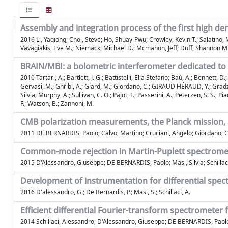
Assembly and integration process of the first high d
2016 Li, Yaqiong; Choi, Steve; Ho, Shuay-Pwu; Crowley, Kevin T.; Salatino,
Vavagiakis, Eve M.; Niemack, Michael D.; Mcmahon, Jeff; Duff, Shannon M.; 
BRAIN/MBI: a bolometric interferometer dedicated to
2010 Tartari, A.; Bartlett, J. G.; Battistelli, Elia Stefano; Baù, A.; Bennett, 
Gervasi, M.; Ghribi, A.; Giard, M.; Giordano, C.; GIRAUD HÉRAUD, Y.; Gradziel,
Silvia; Murphy, A.; Sullivan, C. O.; Pajot, F.; Passerini, A.; Peterzen, S. S.; Pia
F.; Watson, B.; Zannoni, M.
CMB polarization measurements, the Planck mission,
2011 DE BERNARDIS, Paolo; Calvo, Martino; Cruciani, Angelo; Giordano, Clau
Common-mode rejection in Martin-Puplett spectromete
2015 D'Alessandro, Giuseppe; DE BERNARDIS, Paolo; Masi, Silvia; Schillac
Development of instrumentation for differential spe
2016 D'alessandro, G.; De Bernardis, P.; Masi, S.; Schillaci, A.
Efficient differential Fourier-transform spectrometer
2014 Schillaci, Alessandro; D'Alessandro, Giuseppe; DE BERNARDIS, Paolo