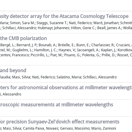
ensity detector array for the Atacama Cosmology Telescope
 Maria; Simon, Sara M.; Staggs, Suzanne T.; Nati, Federico; Ward, Jonathan; Schmit
Schillaci, Alessandro; Hubmayr, Johannes; Hilton, Gene C.; Beall, James A.; Wolla
 the CMB polarization
D.; Bergé, L.; Bernard, J. P.; Bounab, A.; Bréelle, E.; Bunn, E.; Charlassier, R.; Crucia
 M.; Guglielmi, L.; Hamilton, J. C.; Haynes, V.; Iacoangeli, A.; Kaplan, J.; Korotkov, 
centini, Francesco; Piccirillo, L.; Piat, M.; Pisano, G.; Polenta, G.; Prêle, D.; Rosset, C.
 and beyond
dia; Masi, Silvia; Nati, Federico; Salatino, Maria; Schillaci, Alessandro
rs for astronomical observations at millimeter wavelengt
i, Alessandro
ctroscopic measurements at millimeter wavelengths
 for precision Sunyaev-Zel'dovich effect measurements
; Masi, Silvia; Camila Paiva, Novaes; Gervasi, Massimo; Mario, Zannoni