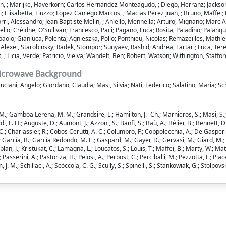
n, ; Marijke, Haverkorn; Carlos Hernandez Monteagudo, ; Diego, Herranz; Jackson,
i; Elisabetta, Liuzzo; Lopez Caniego Marcos, ; Macias Perez Juan, ; Bruno, Maffei;
hiorri, Alessandro; Jean Baptiste Melin, ; Aniello, Mennella; Arturo, Mignano; Mar
iello; Créidhe, O'Sullivan; Francesco, Paci; Pagano, Luca; Rosita, Paladino; Palanqu
ampaolo; Gianluca, Polenta; Agnieszka, Pollo; Ponthieu, Nicolas; Remazeilles, Mathie
k; Alexei, Starobinsky; Radek, Stompor; Sunyaev, Rashid; Andrea, Tartari; Luca, Teren
 ; Licia, Verde; Patricio, Vielva; Wandelt, Ben; Robert, Watson; Withington, Staffor
Microwave Background
ani, Angelo; Giordano, Claudia; Masi, Silvia; Nati, Federico; Salatino, Maria; Sch
M.; Gamboa Lerena, M. M.; Grandsire, L.; Hamilton, J. -Ch.; Marnieros, S.; Masi, S.; M
ldi, L. H.; Auguste, D.; Aumont, J.; Azzoni, S.; Banfi, S.; Baù, A.; Bélier, B.; Bennett,
on, C.; Charlassier, R.; Cobos Cerutti, A. C.; Columbro, F.; Coppolecchia, A.; De Gasper
M.; García, B.; García Redondo, M. E.; Gaspard, M.; Gayer, D.; Gervasi, M.; Giard, M.
plan, J.; Kristukat, C.; Lamagna, L.; Loucatos, S.; Louis, T.; Maffei, B.; Marty, W.; Ma
F.; Passerini, A.; Pastoriza, H.; Pelosi, A.; Perbost, C.; Perciballi, M.; Pezzotta, F.; Piac
. M.; Schillaci, A.; Scóccola, C. G.; Scully, S.; Spinelli, S.; Stankowiak, G.; Stolpovs