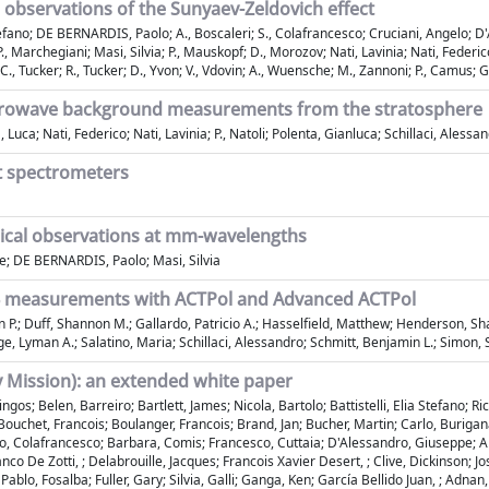
observations of the Sunyaev-Zeldovich effect
 Stefano; DE BERNARDIS, Paolo; A., Boscaleri; S., Colafrancesco; Cruciani, Angel
., Marchegiani; Masi, Silvia; P., Mauskopf; D., Morozov; Nati, Lavinia; Nati, Federi
, Tucker; R., Tucker; D., Yvon; V., Vdovin; A., Wuensche; M., Zannoni; P., Camus; G
microwave background measurements from the stratosphere
uca; Nati, Federico; Nati, Lavinia; P., Natoli; Polenta, Gianluca; Schillaci, Alessa
tt spectrometers
omical observations at mm-wavelengths
ppe; DE BERNARDIS, Paolo; Masi, Silvia
CMB measurements with ACTPol and Advanced ACTPol
.; Duff, Shannon M.; Gallardo, Patricio A.; Hasselfield, Matthew; Henderson, Sha
 Lyman A.; Salatino, Maria; Schillaci, Alessandro; Schmitt, Benjamin L.; Simon, S
 Mission): an extended white paper
s; Belen, Barreiro; Bartlett, James; Nicola, Bartolo; Battistelli, Elia Stefano; Ri
ouchet, Francois; Boulanger, Francois; Brand, Jan; Bucher, Martin; Carlo, Burigana
o, Colafrancesco; Barbara, Comis; Francesco, Cuttaia; D'Alessandro, Giuseppe; Ant
o De Zotti, ; Delabrouille, Jacques; Francois Xavier Desert, ; Clive, Dickinson; Jos
; Pablo, Fosalba; Fuller, Gary; Silvia, Galli; Ganga, Ken; García Bellido Juan, ; Adn