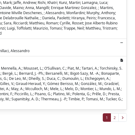
 Mark; Jaffe, Andrew; Rishi, Khatri; Kunz, Martin; Lamagna, Luca;
 Davide, Maino; Anna, Mangilli; Enrique Martinez Gonzalez, ; Martins,
c Antoine Miville Deschenes, ; Alessandro, Monfardini; Murphy, Anthony;
e Delabrouille Nathalie, ; Daniela, Paoletti; Hiranya, Peiris; Francesca,
u; Sara, Ricciardi; Matthieu, Roman; Cyrille, Rosset; Jose Alberto Rubino
zi; Luigi, Toffolatti; Maurizio, Tomasi; Trappe, Neil; Matthieu, Tristram;
d
illaci, Alessandro
ennella, A.; Mousset, L.; O’Sullivan, C.; Piat, M.; Tartari, A.; Torchinsky, S.
 D.; Bergé, L.; Bernard, J. -Ph.; Bersanelli, M.; Bigot-Sazy, M. -A.; Bonaparte,
is, G.; De Leo, M.; Dheilly, S.; Duca, C.; Dumoulin, L.; Etchegoyen, A.;
; Gilles, V.; Giraud-Heraud, Y.; Gómez Berisso, M.; González, M.; Gradziel,
ttei, A.; May, A.; Mcculloch, M.; Mele, L.; Melo, D.; Montier, L.; Mundo, L. M.;
entini, F.; Piccirillo, L.; Pisano, G.; Platino, M.; Polenta, G.; Prêle, D.; Presta,
kiy, M.; Supanitsky, A. D.; Thermeau, J. -P.; Timbie, P.; Tomasi, M.; Tucker, G.;
1
2