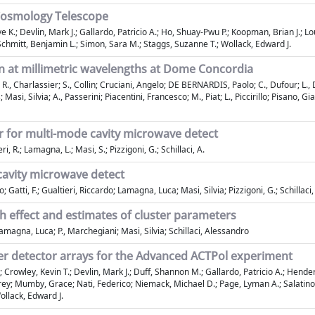
 Cosmology Telescope
 K.; Devlin, Mark J.; Gallardo, Patricio A.; Ho, Shuay-Pwu P.; Koopman, Brian J.; Lo
Schmitt, Benjamin L.; Simon, Sara M.; Staggs, Suzanne T.; Wollack, Edward J.
on at millimetric wavelengths at Dome Concordia
le; R., Charlassier; S., Collin; Cruciani, Angelo; DE BERNARDIS, Paolo; C., Dufour; 
s; Masi, Silvia; A., Passerini; Piacentini, Francesco; M., Piat; L., Piccirillo; Pisano, 
 for multi-mode cavity microwave detect
ri, R.; Lamagna, L.; Masi, S.; Pizzigoni, G.; Schillaci, A.
cavity microwave detect
; Gatti, F.; Gualtieri, Riccardo; Lamagna, Luca; Masi, Silvia; Pizzigoni, G.; Schillac
h effect and estimates of cluster parameters
agna, Luca; P., Marchegiani; Masi, Silvia; Schillaci, Alessandro
r detector arrays for the Advanced ACTPol experiment
; Crowley, Kevin T.; Devlin, Mark J.; Duff, Shannon M.; Gallardo, Patricio A.; He
ffrey; Mumby, Grace; Nati, Federico; Niemack, Michael D.; Page, Lyman A.; Salatino
ollack, Edward J.