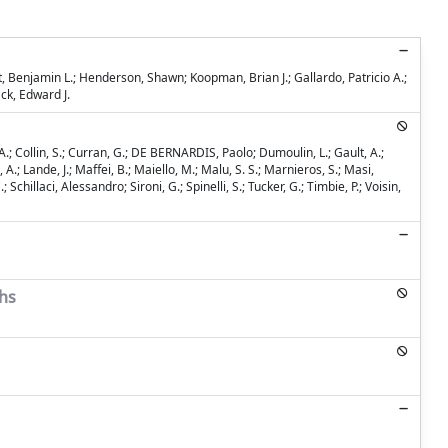
t, Benjamin L.; Henderson, Shawn; Koopman, Brian J.; Gallardo, Patricio A.;
ck, Edward J.
ni, A.; Collin, S.; Curran, G.; DE BERNARDIS, Paolo; Dumoulin, L.; Gault, A.;
A.; Lande, J.; Maffei, B.; Maiello, M.; Malu, S. S.; Marnieros, S.; Masi,
; Schillaci, Alessandro; Sironi, G.; Spinelli, S.; Tucker, G.; Timbie, P.; Voisin,
hs