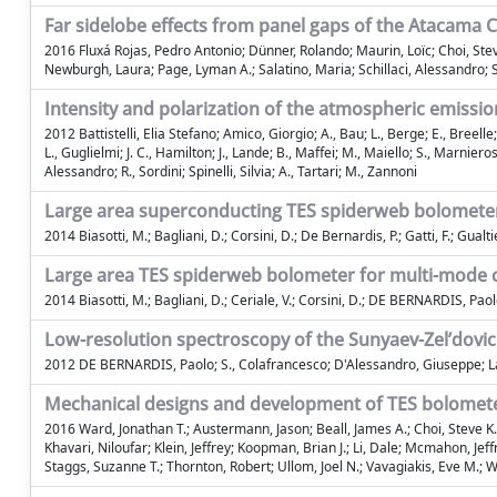
Far sidelobe effects from panel gaps of the Atacama
2016 Fluxá Rojas, Pedro Antonio; Dünner, Rolando; Maurin, Loïc; Choi, Steve
Newburgh, Laura; Page, Lyman A.; Salatino, Maria; Schillaci, Alessandro; 
Intensity and polarization of the atmospheric emissi
2012 Battistelli, Elia Stefano; Amico, Giorgio; A., Bau; L., Berge; E., Breel
L., Guglielmi; J. C., Hamilton; J., Lande; B., Maffei; M., Maiello; S., Marniero
Alessandro; R., Sordini; Spinelli, Silvia; A., Tartari; M., Zannoni
Large area superconducting TES spiderweb bolometer
2014 Biasotti, M.; Bagliani, D.; Corsini, D.; De Bernardis, P.; Gatti, F.; Gualtie
Large area TES spiderweb bolometer for multi-mode 
2014 Biasotti, M.; Bagliani, D.; Ceriale, V.; Corsini, D.; DE BERNARDIS, Paolo
Low-resolution spectroscopy of the Sunyaev-Zel’dovic
2012 DE BERNARDIS, Paolo; S., Colafrancesco; D'Alessandro, Giuseppe; Lam
Mechanical designs and development of TES bolomete
2016 Ward, Jonathan T.; Austermann, Jason; Beall, James A.; Choi, Steve K.
Khavari, Niloufar; Klein, Jeffrey; Koopman, Brian J.; Li, Dale; Mcmahon, Je
Staggs, Suzanne T.; Thornton, Robert; Ullom, Joel N.; Vavagiakis, Eve M.; W