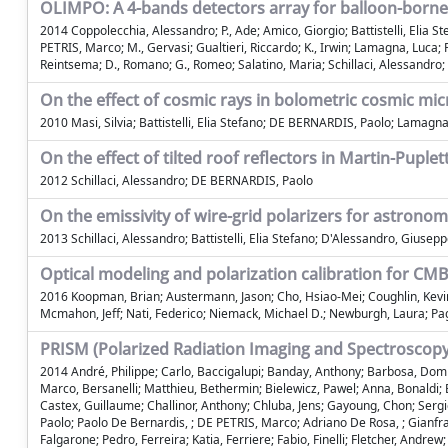
OLIMPO: A 4-bands detectors array for balloon-borne 
2014 Coppolecchia, Alessandro; P., Ade; Amico, Giorgio; Battistelli, Elia
PETRIS, Marco; M., Gervasi; Gualtieri, Riccardo; K., Irwin; Lamagna, Luca; P
Reintsema; D., Romano; G., Romeo; Salatino, Maria; Schillaci, Alessandro; C.
On the effect of cosmic rays in bolometric cosmic 
2010 Masi, Silvia; Battistelli, Elia Stefano; DE BERNARDIS, Paolo; Lamagna, L
On the effect of tilted roof reflectors in Martin-Puple
2012 Schillaci, Alessandro; DE BERNARDIS, Paolo
On the emissivity of wire-grid polarizers for astron
2013 Schillaci, Alessandro; Battistelli, Elia Stefano; D'Alessandro, Giuse
Optical modeling and polarization calibration for 
2016 Koopman, Brian; Austermann, Jason; Cho, Hsiao-Mei; Coughlin, Kevin P
Mcmahon, Jeff; Nati, Federico; Niemack, Michael D.; Newburgh, Laura; Page,
PRISM (Polarized Radiation Imaging and Spectroscopy
2014 André, Philippe; Carlo, Baccigalupi; Banday, Anthony; Barbosa, Domingo
Marco, Bersanelli; Matthieu, Bethermin; Bielewicz, Pawel; Anna, Bonaldi; B
Castex, Guillaume; Challinor, Anthony; Chluba, Jens; Gayoung, Chon; Sergi
Paolo; Paolo De Bernardis, ; DE PETRIS, Marco; Adriano De Rosa, ; Gianfranc
Falgarone; Pedro, Ferreira; Katia, Ferriere; Fabio, Finelli; Fletcher, Andrew