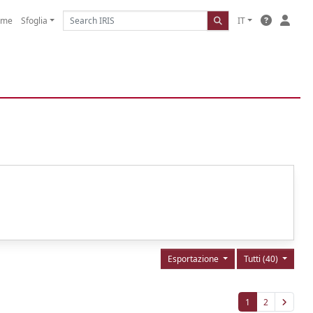
ome
Sfoglia
IT
Esportazione
Tutti (40)
1
2