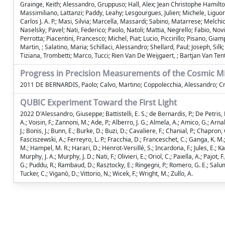
Grainge, Keith; Alessandro, Gruppuso; Hall, Alex; Jean Christophe Hamilto
Massimiliano, Lattanzi; Paddy, Leahy; Lesgourgues, Julien; Michele, Liguor
Carlos J. A. P.; Masi, Silvia; Marcella, Massardi; Sabino, Matarrese; Melc
Naselsky, Pavel; Nati, Federico; Paolo, Natoli; Mattia, Negrello; Fabio, Nov
Perrotta; Piacentini, Francesco; Michel, Piat; Lucio, Piccirillo; Pisano, Gi
Martin, ; Salatino, Maria; Schillaci, Alessandro; Shellard, Paul; Joseph, Sil
Tiziana, Trombetti; Marco, Tucci; Rien Van De Weijgaert, ; Bartjan Van Tent,
Progress in Precision Measurements of the Cosmic 
2011 DE BERNARDIS, Paolo; Calvo, Martino; Coppolecchia, Alessandro; Cruci
QUBIC Experiment Toward the First Light
2022 D'Alessandro, Giuseppe; Battistelli, E. S.; de Bernardis, P.; De Petris, 
A.; Voisin, F.; Zannoni, M.; Ade, P.; Alberro, J. G.; Almela, A.; Amico, G.; Arna
J.; Bonis, J.; Bunn, E.; Burke, D.; Buzi, D.; Cavaliere, F.; Chanial, P.; Chapr
Fasciszewski, A.; Ferreyro, L. P.; Fracchia, D.; Franceschet, C.; Ganga, K. 
M.; Hampel, M. R.; Harari, D.; Henrot-Versillé, S.; Incardona, F.; Jules, E.; Ka
Murphy, J. A.; Murphy, J. D.; Nati, F.; Olivieri, E.; Oriol, C.; Paiella, A.; Pajot, 
G.; Puddu, R.; Rambaud, D.; Rasztocky, E.; Ringegni, P.; Romero, G. E.; Salum, J
Tucker, C.; Viganò, D.; Vittorio, N.; Wicek, F.; Wright, M.; Zullo, A.