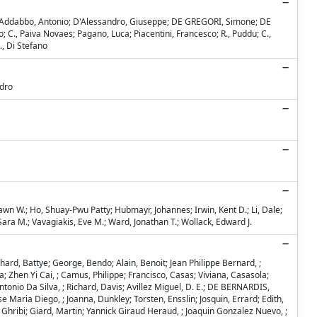
o; D'Addabbo, Antonio; D'Alessandro, Giuseppe; DE GREGORI, Simone; DE
co; C., Paiva Novaes; Pagano, Luca; Piacentini, Francesco; R., Puddu; C.,
., Di Stefano
ndro
wn W.; Ho, Shuay-Pwu Patty; Hubmayr, Johannes; Irwin, Kent D.; Li, Dale;
ara M.; Vavagiakis, Eve M.; Ward, Jonathan T.; Wollack, Edward J.
chard, Battye; George, Bendo; Alain, Benoit; Jean Philippe Bernard, ;
; Zhen Yi Cai, ; Camus, Philippe; Francisco, Casas; Viviana, Casasola;
onio Da Silva, ; Richard, Davis; Avillez Miguel, D. E.; DE BERNARDIS,
e Maria Diego, ; Joanna, Dunkley; Torsten, Ensslin; Josquin, Errard; Edith,
an, Ghribi; Giard, Martin; Yannick Giraud Heraud, ; Joaquin Gonzalez Nuevo, ;