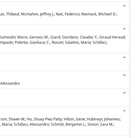
uis, Thibaut; Mcmahon, Jeffrey J.; Nati, Federico; Niemack, Michael D.;
L., Dumoulin; Mario, Gervasi; M., Giard; Giordano, Claudia; Y., Giraud Heraud;
Giampaolo; Polenta, Gianluca; C., Rosset; Salatino, Maria; Schillaci,
i, Alessandro
nderson, Shawn W.; Ho, Shuay-Pwu Patty; Hilton, Gene; Hubmayr, Johannes;
, Maria; Schillaci, Alessandro; Schmitt, Benjamin L.; Simon, Sara M.;