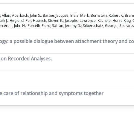
lan; Auerbach, John S.; Barber, Jacques; Blais, Mark; Bornstein, Robert F.; Bram,
k J.; Høglend, Per; Huprich, Steven K.; Josephs, Lawrence; Kächele, Horst; Klug, G
erelli, John H.; Porcelli, Piero; Safran, Jeremy D.; Silberschatz, George; Speranza,
gy: a possible dialogue between attachment theory and co
 on Recorded Analyses.
e care of relationship and symptoms together