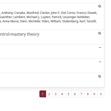
 Anthony; Cierpka, Manfred; Clarkin, John F.; Del Corno, Franco; Dewitt,
uenther; Lambert, Michael J.; Luyten, Patrick; Leuzinger‑bohleber,
 Anna Maria; Stein, Michelle; Stiles, William; Stukenberg, Karl; Tanzilli,
ntrol-mastery theory
1
2
3
4
5
6
7
8
9
Copyright © 2026