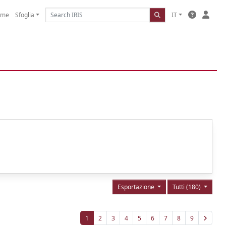
ome
Sfoglia
IT
Esportazione
Tutti (180)
1
2
3
4
5
6
7
8
9