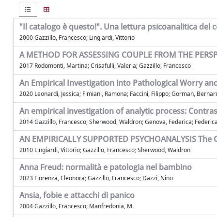
"Il catalogo è questo!". Una lettura psicoanalitica del 
2000 Gazzillo, Francesco; Lingiardi, Vittorio
A METHOD FOR ASSESSING COUPLE FROM THE PERSP
2017 Rodomonti, Martina; Crisafulli, Valeria; Gazzillo, Francesco
An Empirical Investigation into Pathological Worry an
2020 Leonardi, Jessica; Fimiani, Ramona; Faccini, Filippo; Gorman, Bernard
An empirical investigation of analytic process: Cont
2014 Gazzillo, Francesco; Sherwood, Waldron; Genova, Federica; Federica, A
AN EMPIRICALLY SUPPORTED PSYCHOANALYSIS The C
2010 Lingiardi, Vittorio; Gazzillo, Francesco; Sherwood, Waldron
Anna Freud: normalità e patologia nel bambino
2023 Fiorenza, Eleonora; Gazzillo, Francesco; Dazzi, Nino
Ansia, fobie e attacchi di panico
2004 Gazzillo, Francesco; Manfredonia, M.