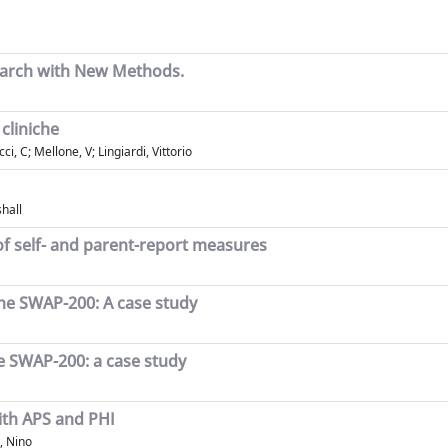
earch with New Methods.
 cliniche
i, C; Mellone, V; Lingiardi, Vittorio
hall
 of self- and parent-report measures
the SWAP-200: A case study
e SWAP-200: a case study
ith APS and PHI
i, Nino