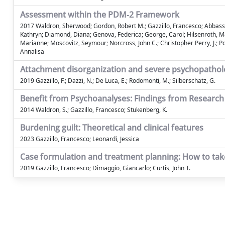
Assessment within the PDM‑2 Framework
2017 Waldron, Sherwood; Gordon, Robert M.; Gazzillo, Francesco; Abbass, Al
Kathryn; Diamond, Diana; Genova, Federica; George, Carol; Hilsenroth, Mar
Marianne; Moscovitz, Seymour; Norcross, John C.; Christopher Perry, J.; Porc
Annalisa
Attachment disorganization and severe psychopatholo
2019 Gazzillo, F.; Dazzi, N.; De Luca, E.; Rodomonti, M.; Silberschatz, G.
Benefit from Psychoanalyses: Findings from Research
2014 Waldron, S.; Gazzillo, Francesco; Stukenberg, K.
Burdening guilt: Theoretical and clinical features
2023 Gazzillo, Francesco; Leonardi, Jessica
Case formulation and treatment planning: How to tak
2019 Gazzillo, Francesco; Dimaggio, Giancarlo; Curtis, John T.
Powered by
IRIS
-
about IRIS
-
Utilizzo dei cookie