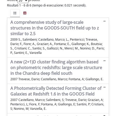
Risultati 1 - 6 di 6 (tempo di esecuzione: 0.021 secondi).
A comprehensive study of large-scale
structures in the GOODS-SOUTH field up to z
similar to 2.5
2009 S., Salimbeni; Castellano, Marco; L., Pentericci; Trevese,
Dario; F., Fiore; A., Grazian; A., Fontana; E., Giallongo; K., Boutsia;
S., Cristiani; C., Santis; S., Gallozzi; N., Menci; M., Nonino; D., Paris;
P., Santini; E., Vanzella
A new (2+1)D cluster finding algorithm based
on photometric redshifts: large scale structure
in the Chandra deep field south
2007 Trevese, Dario; Castellano, Marco; Fontana, A; Giallongo, E.
A Photometrically Detected Forming Cluster of
Galaxies at Redshift 1.6 in the GOODS Field
2007 Castellano, Marco; Salimbeni, S; Trevese, Dario; Grazian, A;
Pentericci, L; Fiore, F; Fontana, A; Giallongo, E; Santini, P; Cristiani,
S; Nonino, M; Vanzella, E.