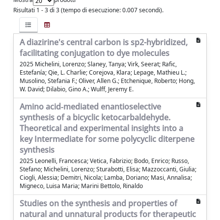
Risultati 1 - 3 di 3 (tempo di esecuzione: 0.007 secondi).
A diazirine's central carbon is sp2-hybridized,
facilitating conjugation to dye molecules
2025 Michelini, Lorenzo; Slaney, Tanya; Virk, Seerat; Rafic,
Estefanía; Qie, L. Charlie; Corejova, Klara; Lepage, Mathieu L.;
Musolino, Stefania F.; Oliver, Allen G.; Etchenique, Roberto; Hong,
W. David; Dilabio, Gino A.; Wulff, Jeremy E.
Amino acid‐mediated enantioselective
synthesis of a bicyclic ketocarbaldehyde.
Theoretical and experimental insights into a
key Intermediate for some polycyclic diterpene
synthesis
2025 Leonelli, Francesca; Vetica, Fabrizio; Bodo, Enrico; Russo,
Stefano; Michelini, Lorenzo; Sturabotti, Elisa; Mazzoccanti, Giulia;
Ciogli, Alessia; Demitri, Nicola; Lamba, Doriano; Masi, Annalisa;
Migneco, Luisa Maria; Marini Bettolo, Rinaldo
Studies on the synthesis and properties of
natural and unnatural products for therapeutic