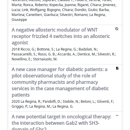
Marta; Ronca, Roberto; Kopecka, Joanna; Riganti, Chiara; Jimenez,
Lucia; Link, Wolfgang; Bigogno, Chiara; Dondio, Giulio; Barba,
Martina; Canettieri, Gianluca; Silvestri, Romano; La Regina,
Giuseppe
A negative allosteric modulator of WNT
receptor frizzled 4 switches into an allosteric
agonist
2018 Riccio, G.; Bottone, S.; La Regina, G.; Badolati, N.;
Passacantilli, S.; Rossi, G. B.; Accardo, A.; Dentice, M.; Silvestri, R.;
Novellino, E.; Stornaiuolo, M.
A new case manager for diabetic patients: a
pilot observational study of the role of
community pharmacists and pharmacy
services in the case management of diabetic
patients
2020 La Regina, R.; Pandolfi, D.; Stabile, N.; Beloni, L.; Glisenti, F.;
Griggio, P.; La Regina, M.; La Regina, G.
A new potential target in oncological therapy:
the interaction between Gab2 with SH3-
domain of Gbr2