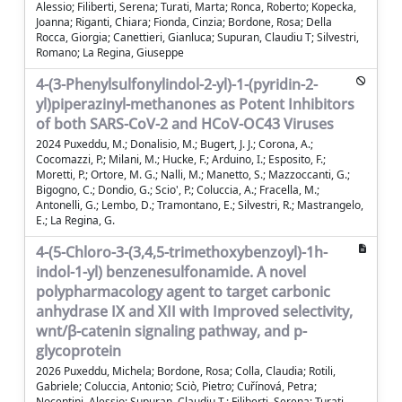
Alessio; Filiberti, Serena; Turati, Marta; Ronca, Roberto; Kopecka,
Joanna; Riganti, Chiara; Fionda, Cinzia; Bordone, Rosa; Della
Rocca, Giorgia; Canettieri, Gianluca; Supuran, Claudiu T; Silvestri,
Romano; La Regina, Giuseppe
4-(3-Phenylsulfonylindol-2-yl)-1-(pyridin-2-
yl)piperazinyl-methanones as Potent Inhibitors
of both SARS-CoV-2 and HCoV-OC43 Viruses
2024 Puxeddu, M.; Donalisio, M.; Bugert, J. J.; Corona, A.;
Cocomazzi, P.; Milani, M.; Hucke, F.; Arduino, I.; Esposito, F.;
Moretti, P.; Ortore, M. G.; Nalli, M.; Manetto, S.; Mazzoccanti, G.;
Bigogno, C.; Dondio, G.; Scio', P.; Coluccia, A.; Fracella, M.;
Antonelli, G.; Lembo, D.; Tramontano, E.; Silvestri, R.; Mastrangelo,
E.; La Regina, G.
4-(5-Chloro-3-(3,4,5-trimethoxybenzoyl)-1h-
indol-1-yl) benzenesulfonamide. A novel
polypharmacology agent to target carbonic
anhydrase IX and XII with Improved selectivity,
wnt/β-catenin signaling pathway, and p-
glycoprotein
2026 Puxeddu, Michela; Bordone, Rosa; Colla, Claudia; Rotili,
Gabriele; Coluccia, Antonio; Sciò, Pietro; Cuřínová, Petra;
Nocentini, Alessio; Supuran, Claudiu T.; Filiberti, Serena; Turati,