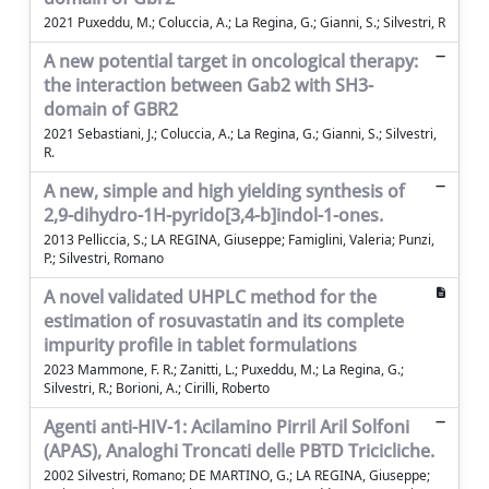
2021 Puxeddu, M.; Coluccia, A.; La Regina, G.; Gianni, S.; Silvestri, R
A new potential target in oncological therapy:
the interaction between Gab2 with SH3-
domain of GBR2
2021 Sebastiani, J.; Coluccia, A.; La Regina, G.; Gianni, S.; Silvestri,
R.
A new, simple and high yielding synthesis of
2,9-dihydro-1H-pyrido[3,4-b]indol-1-ones.
2013 Pelliccia, S.; LA REGINA, Giuseppe; Famiglini, Valeria; Punzi,
P.; Silvestri, Romano
A novel validated UHPLC method for the
estimation of rosuvastatin and its complete
impurity profile in tablet formulations
2023 Mammone, F. R.; Zanitti, L.; Puxeddu, M.; La Regina, G.;
Silvestri, R.; Borioni, A.; Cirilli, Roberto
Agenti anti-HIV-1: Acilamino Pirril Aril Solfoni
(APAS), Analoghi Troncati delle PBTD Tricicliche.
2002 Silvestri, Romano; DE MARTINO, G.; LA REGINA, Giuseppe;