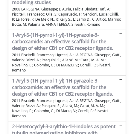
modeling studies
2008 LA REGINA, Giuseppe; D'Auria, Felicia Diodata; Tafi, A;
Piscitelli, Francesco; Olla, S; Caporuscio, F; Nencioni, Lucia; Cirilli,
R; La Torre, R; De Melo N., R; Kelly S., L; Lamb D., C; Artico, Marino;
Botta, M; Palamara, ANNA TERESA; Silvestri, Romano
1-Aryl-5-(1H-pyrrol-1-yl)-1H-pyrazole-3-
carboxamide: an effective scaffold for the
design of either CB1 or CB2 receptor ligands.
2011 Piscitelli, Francesco; Ligresti, A.; LA REGINA, Giuseppe; Gatti,
Valerio; Brizzi, A.; Pasquini, S.; Allara’, M.; Carai, M. A. M.;
Novellino, E.; Colombo, G.; DI MARZO, V.; Corelli, F.; Silvestri,
Romano
1-Aryl-5-(1H-pyrrol-1-yl)-1H-pyrazole-3-
carboxamide: an effective scaffold for the
design of either CB1 or CB2 receptor ligands.
2011 Piscitelli, Francesco; Ligresti, A.; LA REGINA, Giuseppe; Gatti,
Valerio; Brizzi, A.; Pasquini, S.; Allarà, M.; Carai, M. A. M.;
Novellino, E.; Colombo, G.; Di Marzo, V.; Corelli, F.; Silvestri,
Romano
2-Heterocyclyl-3-arylthio-1H-indoles as potent
tubulin polymerization inhibitors with