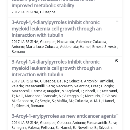
improved metabolic stability
2012 LA REGINA, Giuseppe
3-Aroyl-1,4-diarylpyrroles inhibit chronic
myeloid leukemia cell growth through an
interaction with tubulin
2017 LA REGINA, Giuseppe; Naccarato, Valentina; Coluccia,
Antonio; Maria Luce Coluccia, Addolorata; Hamel, Ernest; Silvestri,
Romano
3-Aroyl-1,4-diarylpyrroles inhibit chronic
myeloid leukemia cell growth through an
interaction with tubulin
2017 LA REGINA, Giuseppe; Bai, R.; Coluccia, Antonio; Famiglini,
Valeria; Passacantilli, Sara; Naccarato, Valentina; Ortar, Giorgio;
Mazzoccoli, Carmela; Ruggieri, V.; Agriesti, F.; Piccoli, C.; Tataranni,
T.; Nalli, Marianna; Brancale, A.; Vultaggio, S.; Mercurio, C.; Varasi,
M.; Saponaro, C.; Sergio, S.; Maffia, M.; Coluccia, A. M. L.; Hamel,
E.; Silvestri, Romano
3-Aroyl-1-arylpyrroles as new anticancer agents
2014 LA REGINA, Giuseppe; Coluccia, Antonio; Passacantilli, Sara;
Famiglini, Valeria; Pelliccia, S.; Hamel, E.; Novellino, E.; Silvestri,