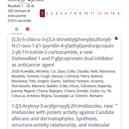
Risultati 1 - 20 di
265 (tempo di
1
2
3
4
5
6
7
8
9
10
11
12
13
14
esecuzione:
0.053 secondi).
(S,S)-5-chloro-3-((3,5-dimethylphenyl)sulfonyl)-
N-(1-oxo-1-((1-(pyridin-4-yl)ethyl)amino)propan-
2-yl)-1H-indole-2-carboxamide, a new
Dishevelled 1 and P-glycoprotein dual inhibitor
as anticancer agent
2026 Puxeddu, Michela; Cui, Zeyu; Colla, Claudia; Nalli, Marianna;
Manetto, Simone; Ciogli, Alessia; Cuřínová, Petra; Bufano,
Marianna; Toto, Angelo; Gianni, Stefano; Pastore, Arianna;
Stornaiuolo, Mariano; Baldini, Enke; Ulisse, Salvatore; Kopecka,
Joanna; Riganti, Chiara; Bigogno, Chiara; Dondio, Giulio; Liu, Te;
Coluccia, Antonio; Regina, Giuseppe La; Silvestri, Romano
1-[(3-Aryloxy-3-aryl)propyl]-2H-imidazoles, new
imidazoles with potent activity against Candida
albicans and dermatophytes. Synthesis,
structure-activity relationship, and molecular