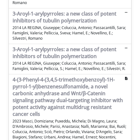
Romano
3-Aroyl-1-arylpyrroles: a new class of potent
inhibitors of tubulin polymerization
2014 LA REGINA, Giuseppe; Coluccia, Antonio; Passacantilli, Sara;
Famiglini, Valeria; Pelliccia, Sveva; Hamel, E.; Novellino, E.;
Silvestri, Romano
3-Aroyl-1-arylpyrroles: a new class of potent
inhibitors of tubulin polymerization
2014 LA REGINA, Giuseppe; Coluccia, Antonio; Passacantilli, Sara;
Famiglini, Valeria; Pelliccia, S.; Hamel, E.; Novellino, E.; Silvestri, R.
4-(3-Phenyl-4-(3,4,5-trimethoxybenzoyl)-1H-
pyrrol-1-yl)benzenesulfonamide, a novel
carbonic anhydrase and Wnt/β-Catenin
signaling pathway dual-targeting inhibitor with
potent activity against multidrug resistant
cancer cells
2023 Masci, Domiziana; Puxeddu, Michela; Di Magno, Laura;
D'Ambrosio, Michele; Parisi, Anastasia; Nalli, Marianna; Bai, Ruoli;
Coluccia, Antonio; Sciò, Pietro; Orlando, Viviana; D'Angelo, Sara;
Biagioni, Stefano; Urbani, Andrea; Hamel, Ernest; Nocentini,