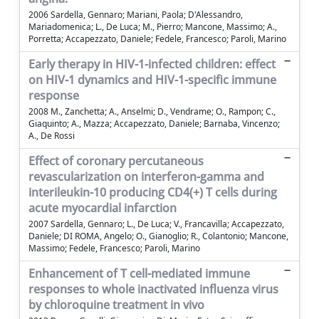
2006 Sardella, Gennaro; Mariani, Paola; D'Alessandro,
Mariadomenica; L., De Luca; M., Pierro; Mancone, Massimo; A.,
Porretta; Accapezzato, Daniele; Fedele, Francesco; Paroli, Marino
Early therapy in HIV-1-infected children: effect
on HIV-1 dynamics and HIV-1-specific immune
response
2008 M., Zanchetta; A., Anselmi; D., Vendrame; O., Rampon; C.,
Giaquinto; A., Mazza; Accapezzato, Daniele; Barnaba, Vincenzo;
A., De Rossi
Effect of coronary percutaneous
revascularization on interferon-gamma and
interileukin-10 producing CD4(+) T cells during
acute myocardial infarction
2007 Sardella, Gennaro; L., De Luca; V., Francavilla; Accapezzato,
Daniele; DI ROMA, Angelo; O., Gianoglio; R., Colantonio; Mancone,
Massimo; Fedele, Francesco; Paroli, Marino
Enhancement of T cell-mediated immune
responses to whole inactivated influenza virus
by chloroquine treatment in vivo