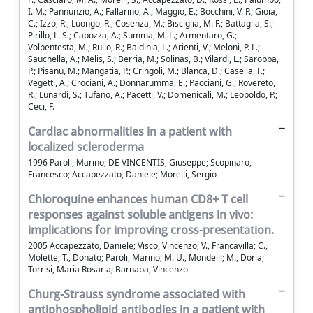
I. M.; Pannunzio, A.; Fallarino, A.; Maggio, E.; Bocchini, V. P.; Gioia,
C.; Izzo, R.; Luongo, R.; Cosenza, M.; Bisciglia, M. F.; Battaglia, S.;
Pirillo, L. S.; Capozza, A.; Summa, M. L.; Armentaro, G.;
Volpentesta, M.; Rullo, R.; Baldinia, L.; Arienti, V.; Meloni, P. L.;
Sauchella, A.; Melis, S.; Berria, M.; Solinas, B.; Vilardi, L.; Sarobba,
P.; Pisanu, M.; Mangatia, P.; Cringoli, M.; Blanca, D.; Casella, F.;
Vegetti, A.; Crociani, A.; Donnarumma, E.; Pacciani, G.; Rovereto,
R.; Lunardi, S.; Tufano, A.; Pacetti, V.; Domenicali, M.; Leopoldo, P.;
Ceci, F.
Cardiac abnormalities in a patient with
localized scleroderma
1996 Paroli, Marino; DE VINCENTIS, Giuseppe; Scopinaro,
Francesco; Accapezzato, Daniele; Morelli, Sergio
Chloroquine enhances human CD8+ T cell
responses against soluble antigens in vivo:
implications for improving cross-presentation.
2005 Accapezzato, Daniele; Visco, Vincenzo; V., Francavilla; C.,
Molette; T., Donato; Paroli, Marino; M. U., Mondelli; M., Doria;
Torrisi, Maria Rosaria; Barnaba, Vincenzo
Churg-Strauss syndrome associated with
antiphospholipid antibodies in a patient with