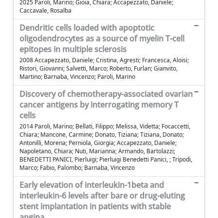
2025 Paroli, Marino; Gioia, Chiara; Accapezzato, Daniele;
Caccavale, Rosalba
Dendritic cells loaded with apoptotic
oligodendrocytes as a source of myelin T-cell
epitopes in multiple sclerosis
2008 Accapezzato, Daniele; Cristina, Agresti; Francesca, Aloisi;
Ristori, Giovanni; Salvetti, Marco; Roberto, Furlan; Gianvito,
Martino; Barnaba, Vincenzo; Paroli, Marino
Discovery of chemotherapy-associated ovarian
cancer antigens by interrogating memory T
cells
2014 Paroli, Marino; Bellati, Filippo; Melissa, Videtta; Focaccetti,
Chiara; Mancone, Carmine; Donato, Tiziana; Tiziana, Donato;
Antonilli, Morena; Perniola, Giorgia; Accapezzato, Daniele;
Napoletano, Chiara; Nuti, Marianna; Armando, Bartolazzi;
BENEDETTI PANICI, Pierluigi; Pierluigi Benedetti Panici, ; Tripodi,
Marco; Fabio, Palombo; Barnaba, Vincenzo
Early elevation of interleukin-1beta and
interleukin-6 levels after bare or drug-eluting
stent implantation in patients with stable
angina.