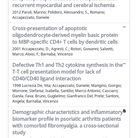
recurrent myocardial and cerebral ischemia
2012 Paroli, Marino; Polidoro, Alessandro; S., Romano;
Accapezzato, Daniele
Cross-presentation of apoptotic
oligodendrocyte-derived myelin basic protein
to MBP-specific CD4+ T cells by dendritic cells
2001 Accapezzato, D.; Agresti, C.; Ristori, Giovanni; Salvetti,
Marco; Aloisi, F.; Barnaba, Vincenzo
Defective Th1 and Th2 cytokine synthesis in the
T-T cell presentation model for lack of
CD40/CD40 ligand interaction
1998 Lucrezia De, Vita; Accapezzato, Daniele; Mangino, Giorgio;
Morrone, Stefania; Isabella, Santilio; Marco Antonio, Casciaro;
Danila, Fava; Bruno, Guglielmo; Gianfranco Del, Prete; Santoni,
Angela; Barnaba, Vincenzo
Demographic characteristics and inflammatory
biomarker profile in psoriatic arthritis patients
with comorbid fibromyalgia. a cross-sectional
study