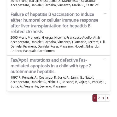
2013 Bruno, Garulli; Giuseppina Di, Mario; Ester, Sciaraffia;
Accapezzato, Daniele; Barnaba, Vincenzo; Maria R., Castrucci
Failure of hepatitis B vaccination to induce
either humoral or cellular immune response
after liver transplantation for hepatitis B
related cirrhosis
2005 Merli, Manuela; Giorgia, Nicolini; Francesco Adolfo, Attili;
Accapezzato, Daniele; Barnaba, Vincenzo; Giancarlo, Ferretti; Lilli,
Daniela; Rivanera, Daniela; Rossi, Massimo; Novelli, Gilnardo;
Berloco, Pasquale Bartolomeo
Fas/Apo1 mutations and defective Fas-
mediated apoptosis in a child with type 2
autoimmune hepatitis.
1997 P., Pensati; A., Costanzo; R., Iorio; A., Ianni; G., Natoli;
Accapezzato, Daniele; R., Nisini; C., Balsano; P., Vajro; S., Porzio; S.,
Botta; A., Vegnente; Levrero, Massimo
1
2
3