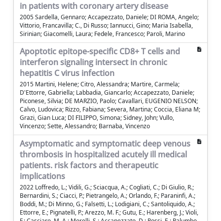
in patients with coronary artery disease
2005 Sardella, Gennaro; Accapezzato, Daniele; DI ROMA, Angelo;
Vittorio, Francavilla; C., Di Russo; Iannucci, Gino; Maria Isabella,
Sirinian; Giacomelli, Laura; Fedele, Francesco; Paroli, Marino
Apoptotic epitope-specific CD8+ T cells and
interferon signaling intersect in chronic
hepatitis C virus infection
2015 Martini, Helene; Citro, Alessandra; Martire, Carmela;
D'Ettorre, Gabriella; Labbadia, Giancarlo; Accapezzato, Daniele;
Piconese, Silvia; DE MARZIO, Paolo; Cavallari, EUGENIO NELSON;
Calvo, Ludovica; Rizzo, Fabiana; Severa, Martina; Coccia, Eliana M;
Grazi, Gian Luca; DI FILIPPO, Simona; Sidney, John; Vullo,
Vincenzo; Sette, Alessandro; Barnaba, Vincenzo
Asymptomatic and symptomatic deep venous
thrombosis in hospitalized acutely ill medical
patients. risk factors and therapeutic
implications
2022 Loffredo, L.; Vidili, G.; Sciacqua, A.; Cogliati, C.; Di Giulio, R.;
Bernardini, S.; Ciacci, P.; Pietrangelo, A.; Orlando, F.; Paraninfi, A.;
Boddi, M.; Di Minno, G.; Falsetti, L.; Lodigiani, C.; Santoliquido, A.;
Ettorre, E.; Pignatelli, P.; Arezzo, M. F.; Gutu, E.; Harenberg, J.; Violi,
F.; Casciaro, M. A.; Morelli, S.; Accapezzato, D.; Rossi, E.; Palumbo,