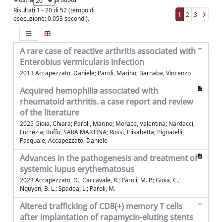
Risultati 1 - 20 di 52 (tempo di
1
2
3
esecuzione: 0.053 secondi).
A rare case of reactive arthritis associated with
Enterobius vermicularis infection
2013 Accapezzato, Daniele; Paroli, Marino; Barnaba, Vincenzo
Acquired hemophilia associated with
rheumatoid arthritis. a case report and review
of the literature
2025 Gioia, Chiara; Paroli, Marino; Morace, Valentina; Nardacci,
Lucrezia; Ruffo, SARA MARTINA; Rossi, Elisabetta; Pignatelli,
Pasquale; Accapezzato, Daniele
Advances in the pathogenesis and treatment of
systemic lupus erythematosus
2023 Accapezzato, D.; Caccavale, R.; Paroli, M. P.; Gioia, C.;
Nguyen, B. L.; Spadea, L.; Paroli, M.
Altered trafficking of CD8(+) memory T cells
after implantation of rapamycin-eluting stents