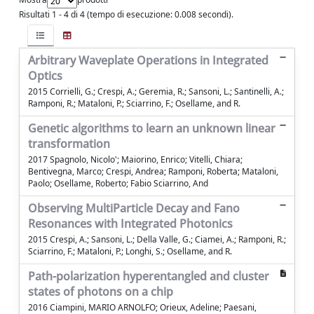
Risultati 1 - 4 di 4 (tempo di esecuzione: 0.008 secondi).
Arbitrary Waveplate Operations in Integrated
Optics
2015 Corrielli, G.; Crespi, A.; Geremia, R.; Sansoni, L.; Santinelli, A.;
Ramponi, R.; Mataloni, P.; Sciarrino, F.; Osellame, and R.
Genetic algorithms to learn an unknown linear
transformation
2017 Spagnolo, Nicolo'; Maiorino, Enrico; Vitelli, Chiara;
Bentivegna, Marco; Crespi, Andrea; Ramponi, Roberta; Mataloni,
Paolo; Osellame, Roberto; Fabio Sciarrino, And
Observing Multi­Particle Decay and Fano
Resonances with Integrated Photonics
2015 Crespi, A.; Sansoni, L.; Della Valle, G.; Ciamei, A.; Ramponi, R.;
Sciarrino, F.; Mataloni, P.; Longhi, S.; Osellame, and R.
Path-polarization hyperentangled and cluster
states of photons on a chip
2016 Ciampini, MARIO ARNOLFO; Orieux, Adeline; Paesani,