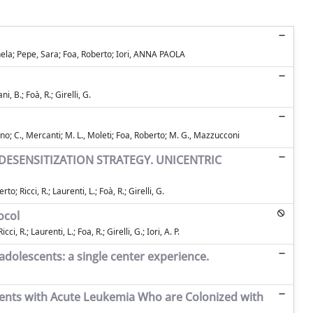
hela; Pepe, Sara; Foa, Roberto; Iori, ANNA PAOLA
i, B.; Foà, R.; Girelli, G.
no; C., Mercanti; M. L., Moleti; Foa, Roberto; M. G., Mazzucconi
DESENSITIZATION STRATEGY. UNICENTRIC
to; Ricci, R.; Laurenti, L.; Foà, R.; Girelli, G.
ocol
ci, R.; Laurenti, L.; Foa, R.; Girelli, G.; Iori, A. P.
adolescents: a single center experience.
tients with Acute Leukemia Who are Colonized with