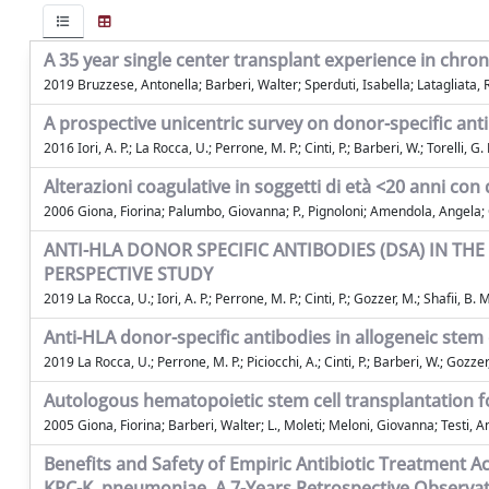
A 35 year single center transplant experience in chro
2019 Bruzzese, Antonella; Barberi, Walter; Sperduti, Isabella; Latagliata
A prospective unicentric survey on donor-specific ant
2016 Iori, A. P.; La Rocca, U.; Perrone, M. P.; Cinti, P.; Barberi, W.; Torelli, G
Alterazioni coagulative in soggetti di età <20 anni con 
2006 Giona, Fiorina; Palumbo, Giovanna; P., Pignoloni; Amendola, Angela; Ch
ANTI-HLA DONOR SPECIFIC ANTIBODIES (DSA) IN T
PERSPECTIVE STUDY
2019 La Rocca, U.; Iori, A. P.; Perrone, M. P.; Cinti, P.; Gozzer, M.; Shafii, B. M
Anti-HLA donor-specific antibodies in allogeneic stem
2019 La Rocca, U.; Perrone, M. P.; Piciocchi, A.; Cinti, P.; Barberi, W.; Gozzer, M.;
Autologous hematopoietic stem cell transplantation fo
2005 Giona, Fiorina; Barberi, Walter; L., Moleti; Meloni, Giovanna; Testi, 
Benefits and Safety of Empiric Antibiotic Treatment 
KPC-K. pneumoniae. A 7-Years Retrospective Observat