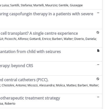
Luisa; Santilli, Stefania; Martelli, Maurizio; Gentile, Giuseppe
ing caspofungin therapy in a patients with severe
ell transplant? A single centre experience
 Piciocchi, Alfonso; Gottardi, Enrico; Barberi, Walter; Diverio, Daniela;
ntation from child with seizures
herapy: beyond CRS
d central catheters (PICC).
Chistolini, Antonio; Micozzi, Alessandra; Molica, Matteo; Barberi, Walter;
notherapeutic treatment strategy
 Foa, Roberto