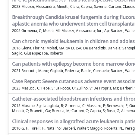
2023 Micozzi, Alessandra; Minotti, Clara; Capria, Saveria; Cartoni, Claudio;
Breakthrough Candida krusei fungemia during flucona
aplastic anemia who underwent stem cell transplanta
2005 Girmenia, C; Moleti, Ml; Micozzi, Alessandra; Iori, Ap; Barberi, Walter
Can chronic myeloid leukaemia in children and adolesc
2016 Giona, Fiorina; Moleti, MARIA LUISA; De Benedittis, Daniela; Santopie
Saglio, Giuseppe; Foa, Roberto
Can patients with epilepsy become bone marrow donors
2021 Brinciotti, Mario; Gigliotti, Federica; Basile, Consuelo; Barberi, Walt
Case Report: Severe cutaneous adverse event associate
2023 Masucci, C; Pepe, S; La Rocca, U; Zullino, V; De Propris, Ms; Barberi, W;
Catheter-associated bloodstream infections and thromb
2015 Morano, Sg; Latagliata, R; Girmenia, C; Massaro, F; Berneschi, P; Gu
Minotti, C; Brunetti, Ga; Breccia, M; Cartoni, C; Capria, S; Rosa, G; Alimen
Clinical responses in allografted acute leukaemia pa
2010 G. F., Torelli; F., Natalino; Barberi, Walter; Maggio, Roberta; N., Peragin