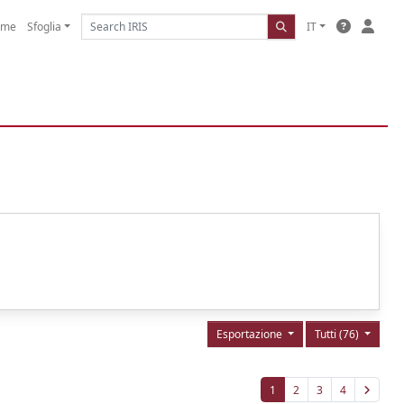
ome
Sfoglia
IT
Esportazione
Tutti (76)
1
2
3
4