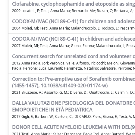
Clofarabine, cyclophosphamide and etoposide as singl
2009 Locatelli, F; Testi, Anna Maria; Bernardo, Me; Rizzari, C; Bertaina, A; 
CODOX-M/IVAC (NCI 89-C-41) for children and adolesc
2004 Moleti, Ml; Testi, Anna Maria; Malandruccolo, L; Todisco, E; Pescarmon
CODOX-M/IVAC (NCI 89-C-41) in children and adolesce
2007 Moleti, Ml; Testi, Anna Maria; Giona, Fiorina; Malandruccolo, L; Pesc
Concurrent search for unrelated cord and volunteer d
2012 Anna Paola, Iori; Veronica, Valle; Alfonso, Piciocchi; Meloni, Giovanna
Paola, Perrone; Luca, Laurenti; Fiammetta, Natalino; Salvatore, Perrone; N
Correction to: Pre-emptive use of Sorafenib combined 
(1455-1457), 10.1038/s41409-020-01174-w)
2021 Bruzzese, A.; Assanto, G. M.; Diverio, D.; Quattrocchi, L.; Carmini, D.; La
DALLA VALUTAZIONE PSICOLOGICA DEL DONATORE C
EMOPOIETICHE IN ETÀ PEDIATRICA
2017 Gigli, F.; Barberi, W.; Cartoni, C.; DI CARLO, Piero; Giona, F.; Testi, A. M
DONOR CELL ACUTE MYELOID LEUKEMIA WITH DEL(9q
2021 Testi, Anna Maria; Kaiser, Francesca; Paola Iori, Anna; Barberi, Walt