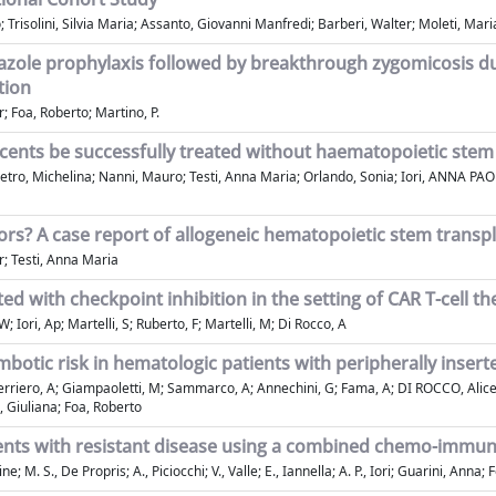
 Trisolini, Silvia Maria; Assanto, Giovanni Manfredi; Barberi, Walter; Moleti, Maria 
zole prophylaxis followed by breakthrough zygomicosis dur
tion
; Foa, Roberto; Martino, P.
ents be successfully treated without haematopoietic stem c
tro, Michelina; Nanni, Mauro; Testi, Anna Maria; Orlando, Sonia; Iori, ANNA PAOLA;
? A case report of allogeneic hematopoietic stem transpla
er; Testi, Anna Maria
d with checkpoint inhibition in the setting of CAR T-cell t
 Iori, Ap; Martelli, S; Ruberto, F; Martelli, M; Di Rocco, A
otic risk in hematologic patients with peripherally inserte
erriero, A; Giampaoletti, M; Sammarco, A; Annechini, G; Fama, A; DI ROCCO, Alice; 
a, Giuliana; Foa, Roberto
tients with resistant disease using a combined chemo-immu
e; M. S., De Propris; A., Piciocchi; V., Valle; E., Iannella; A. P., Iori; Guarini, Anna;