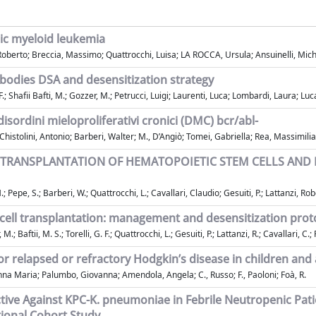
nic myeloid leukemia
, Roberto; Breccia, Massimo; Quattrocchi, Luisa; LA ROCCA, Ursula; Ansuinelli, Mic
ibodies DSA and desensitization strategy
. F.; Shafii Bafti, M.; Gozzer, M.; Petrucci, Luigi; Laurenti, Luca; Lombardi, Laura; Lucan
disordini mieloproliferativi cronici (DMC) bcr/abl-
istolini, Antonio; Barberi, Walter; M., D’Angiò; Tomei, Gabriella; Rea, Massimilia
HE TRANSPLANTATION OF HEMATOPOIETIC STEM CELLS AND 
.; Pepe, S.; Barberi, W.; Quattrocchi, L.; Cavallari, Claudio; Gesuiti, P.; Lattanzi, Rober
 cell transplantation: management and desensitization prot
 Baftii, M. S.; Torelli, G. F.; Quattrocchi, L.; Gesuiti, P.; Lattanzi, R.; Cavallari, C.; Ric
r relapsed or refractory Hodgkin’s disease in children and 
Anna Maria; Palumbo, Giovanna; Amendola, Angela; C., Russo; F., Paoloni; Foà, R.
Active Against KPC-K. pneumoniae in Febrile Neutropenic Pa
ional Cohort Study