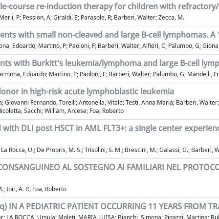
e-course re-induction therapy for children with refractory
Merli, P; Pession, A; Giraldi, E; Parasole, R; Barberi, Walter; Zecca, M.
ents with small non-cleaved and large B-cell lymphomas. A
a, Edoardo; Martino, P; Paoloni, F; Barberi, Walter; Alfieri, C; Palumbo, G; Giona,
nts with Burkitt's leukemia/lymphoma and large B-cell lym
armona, Edoardo; Martino, P; Paoloni, F; Barberi, Walter; Palumbo, G; Mandelli, F
onor in high-risk acute lymphoblastic leukemia
; Giovanni Fernando, Torelli; Antonella, Vitale; Testi, Anna Maria; Barberi, Walter; 
icoletta, Sacchi; William, Arcese; Foa, Roberto
with DLI post HSCT in AML FLT3+: a single center experienc
 Rocca, U.; De Propris, M. S.; Trisolini, S. M.; Brescini, M.; Galassi, G.; Barberi, W.;
ONSANGUINEO AL SOSTEGNO AI FAMILIARI NEL PROTOCOL
.; Iori, A. P.; Foa, Roberto
) IN A PEDIATRIC PATIENT OCCURRING 11 YEARS FROM T
er; LA ROCCA, Ursula; Moleti, MARIA LUISA; Bianchi, Simona; Pigazzi, Martina; Bul