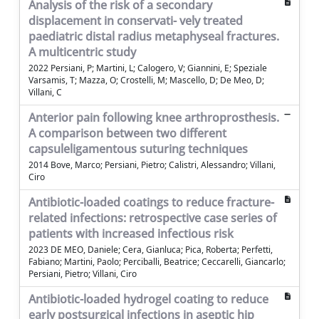
Analysis of the risk of a secondary
displacement in conservati- vely treated
paediatric distal radius metaphyseal fractures.
A multicentric study
2022 Persiani, P; Martini, L; Calogero, V; Giannini, E; Speziale
Varsamis, T; Mazza, O; Crostelli, M; Mascello, D; De Meo, D;
Villani, C
Anterior pain following knee arthroprosthesis.
A comparison between two different
capsuleligamentous suturing techniques
2014 Bove, Marco; Persiani, Pietro; Calistri, Alessandro; Villani,
Ciro
Antibiotic-loaded coatings to reduce fracture-
related infections: retrospective case series of
patients with increased infectious risk
2023 DE MEO, Daniele; Cera, Gianluca; Pica, Roberta; Perfetti,
Fabiano; Martini, Paolo; Perciballi, Beatrice; Ceccarelli, Giancarlo;
Persiani, Pietro; Villani, Ciro
Antibiotic-loaded hydrogel coating to reduce
early postsurgical infections in aseptic hip