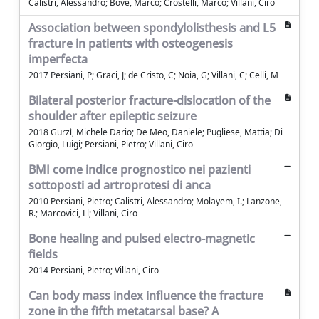
Calistri, Alessandro; Bove, Marco; Crostelli, Marco; Villani, Ciro
Association between spondylolisthesis and L5
fracture in patients with osteogenesis
imperfecta
2017 Persiani, P; Graci, J; de Cristo, C; Noia, G; Villani, C; Celli, M
Bilateral posterior fracture-dislocation of the
shoulder after epileptic seizure
2018 Gurzì, Michele Dario; De Meo, Daniele; Pugliese, Mattia; Di
Giorgio, Luigi; Persiani, Pietro; Villani, Ciro
BMI come indice prognostico nei pazienti
sottoposti ad artroprotesi di anca
2010 Persiani, Pietro; Calistri, Alessandro; Molayem, I.; Lanzone,
R.; Marcovici, Ll; Villani, Ciro
Bone healing and pulsed electro-magnetic
fields
2014 Persiani, Pietro; Villani, Ciro
Can body mass index influence the fracture
zone in the fifth metatarsal base? A