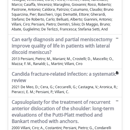
Marco; Caiaffa, Vincenzo; Maraglino, Giovanni; Rossi, Roberto;
Pastrone, Antonio; Caldora, Patrizio; Cusumano, Claudio; Bruno
Squarzina, Pier; Baschieri, Ugo; Demattè, Ettore; Gherardi,
Stefano; De Roberto, Carlo; Belluati, Alberto; Giannini, Antonio;
Villani, Ciro; Persiani, Pietro; Demitri, Silvio; Di Maggio, Bruno;
Abate, Guglielmo; De Terlizzi, Francesca; Stefania Setti, And
Can early diagnosis and partial meniscectomy
improve quality of life in patients with lateral
discoid meniscus?
2013 Persiani, Pietro; M., Mariani; M., Crostelli; D., Mascello; O.,
Mazza; F. M., Ranaldi; L., Martini; Villani, Ciro
Candida fracture-related infection: a systematic
review
2021 De Meo, D.; Cera, G.; Ceccarelli, G.; Castagna, V.; Aronica, R.;
Pieracci, E. M.; Persiani, P.; Villani, C.
Capsuloplasty for the treatment of recurrent
anterior dislocation of the shoulder: long-term
evaluations of the Putti-Platt method and
Bankart method with anchors.
2000 Villani, Ciro; A., Costantini; Persiani, Pietro; G., Condarelli