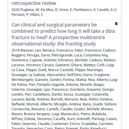
retrospective review
2020 Pugliese, M; De Meo, D; Sinno, E; Pambianco, V; Cavallo, A U;
Persiani, P; Villani, C
Can clinical and surgical parameters be
combined to predict how long It will take a tibia
fracture to heal? A prospective multicentre
observational study: the fracting study
2018 Massari, Leo; Benaco, Francesco; Falez, Francesco; Cadossi,
Ruggero; Perugia, Dario; Pietrogrande, Luca; Costantino Aloj,
Domenico; Capone, Antonio; D’Arienzo, Michele; Cadossi, Matteo;
Lorusso, Vincenzo; Caruso, Gaetano; Ghiara, Matteo; Ciolli, Luigi;
La Cava, Filippo; Guidi, Marco; Castoldi, Filippo; Marongiu,
Giuseppe; La Gattuta, Alessandra; Dell’Omo, Dario; Scaglione,
Michelangelo; Giannini, Sandro; Fortina, Mattia; Riva, Alberto; Luigi
De Palma, Pier; Pompilio Gigante, Antonio; Moretti, Biagio;
Solarino, Giuseppe; Lijoi, Francesco; Giordano, Giovanni; Giorgio
Londini, Pier; Castellano, Danilo; Sessa, Giuseppe; Costarella,
Luciano; Barile, Antonio; Borrelli, Mariano; Rota, Attilio; Fontana,
Raffaele; Momoli, Alberto; Micaglio, Andrea; Bassi, Guido; Stefano
Cornacchia, Rossano; Castelli, Claudio; Giudici, Michele; Monesi,
Mauro; Branca Vergano, Luigi; Maniscalco, Pietro; Bulabula,
M’Putu; Zottola, Vincenzo; Caraffa, Auro; Antinolfi, Pierluigi; Catani,
Fabio; Severino, Claudio; Castaman, Enrico; Scialabba, Carmelo;
Tovaglia, Venceslao; Corsi, Pietro; Friemel, Paolo; Ranellucci,