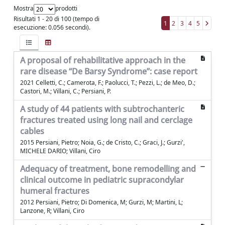
Mostra
prodotti
Risultati 1 - 20 di 100 (tempo di
1
2
3
4
5
esecuzione: 0.056 secondi).
A proposal of rehabilitative approach in the
rare disease “De Barsy Syndrome”: case report
2021 Celletti, C.; Camerota, F.; Paolucci, T.; Pezzi, L.; de Meo, D.;
Castori, M.; Villani, C.; Persiani, P.
A study of 44 patients with subtrochanteric
fractures treated using long nail and cerclage
cables
2015 Persiani, Pietro; Noia, G.; de Cristo, C.; Graci, J.; Gurzi',
MICHELE DARIO; Villani, Ciro
Adequacy of treatment, bone remodelling and
clinical outcome in pediatric supracondylar
humeral fractures
2012 Persiani, Pietro; Di Domenica, M; Gurzi, M; Martini, L;
Lanzone, R; Villani, Ciro