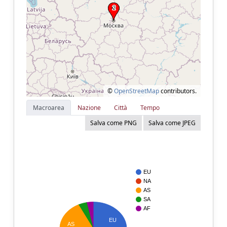
©
OpenStreetMap
contributors.
Macroarea
Nazione
Città
Tempo
Salva come PNG
Salva come JPEG
EU
NA
AS
SA
AF
EU
AS