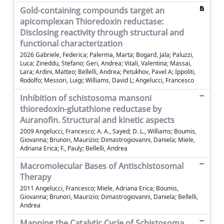
Gold-containing compounds target an
apicomplexan Thioredoxin reductase:
Disclosing reactivity through structural and
functional characterization
2026 Gabriele, Federica; Palerma, Marta; Bogard, Jala; Paluzzi,
Luca; Zineddu, Stefano; Geri, Andrea; Vitali, Valentina; Massai,
Lara; Ardini, Matteo; Bellelli, Andrea; Petukhov, Pavel A; Ippoliti,
Rodolfo; Messori, Luigi; Williams, David L; Angelucci, Francesco
Inhibition of schistosoma mansoni
thioredoxin-glutathione reductase by
Auranofin. Structural and kinetic aspects
2009 Angelucci, Francesco; A. A., Sayed; D. L., Williams; Boumis,
Giovanna; Brunori, Maurizio; Dimastrogiovanni, Daniela; Miele,
Adriana Erica; F., Pauly; Bellelli, Andrea
Macromolecular Bases of Antischistosomal
Therapy
2011 Angelucci, Francesco; Miele, Adriana Erica; Boumis,
Giovanna; Brunori, Maurizio; Dimastrogiovanni, Daniela; Bellelli,
Andrea
Mapping the Catalytic Cycle of Schistosoma