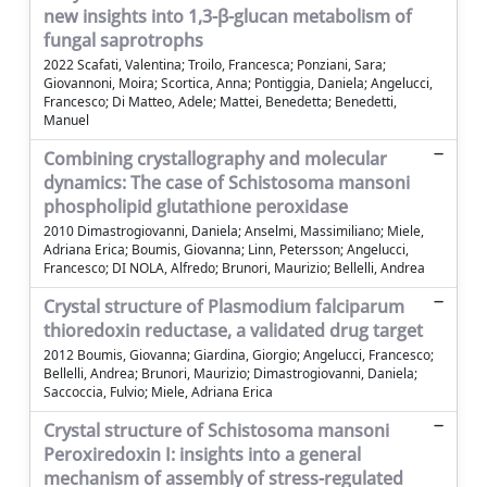
new insights into 1,3-β-glucan metabolism of
fungal saprotrophs
2022 Scafati, Valentina; Troilo, Francesca; Ponziani, Sara;
Giovannoni, Moira; Scortica, Anna; Pontiggia, Daniela; Angelucci,
Francesco; Di Matteo, Adele; Mattei, Benedetta; Benedetti,
Manuel
Combining crystallography and molecular
dynamics: The case of Schistosoma mansoni
phospholipid glutathione peroxidase
2010 Dimastrogiovanni, Daniela; Anselmi, Massimiliano; Miele,
Adriana Erica; Boumis, Giovanna; Linn, Petersson; Angelucci,
Francesco; DI NOLA, Alfredo; Brunori, Maurizio; Bellelli, Andrea
Crystal structure of Plasmodium falciparum
thioredoxin reductase, a validated drug target
2012 Boumis, Giovanna; Giardina, Giorgio; Angelucci, Francesco;
Bellelli, Andrea; Brunori, Maurizio; Dimastrogiovanni, Daniela;
Saccoccia, Fulvio; Miele, Adriana Erica
Crystal structure of Schistosoma mansoni
Peroxiredoxin I: insights into a general
mechanism of assembly of stress-regulated