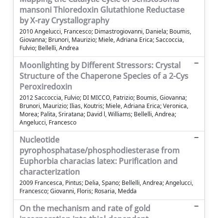
mansoni Thioredoxin Glutathione Reductase
by X-ray Crystallography
2010 Angelucci, Francesco; Dimastrogiovanni, Daniela; Boumis,
Giovanna; Brunori, Maurizio; Miele, Adriana Erica; Saccoccia,
Fulvio; Bellelli, Andrea
Moonlighting by Different Stressors: Crystal
Structure of the Chaperone Species of a 2-Cys
Peroxiredoxin
2012 Saccoccia, Fulvio; DI MICCO, Patrizio; Boumis, Giovanna;
Brunori, Maurizio; Ilias, Koutris; Miele, Adriana Erica; Veronica,
Morea; Palita, Sriratana; David l, Williams; Bellelli, Andrea;
Angelucci, Francesco
Nucleotide
pyrophosphatase/phosphodiesterase from
Euphorbia characias latex: Purification and
characterization
2009 Francesca, Pintus; Delia, Spano; Bellelli, Andrea; Angelucci,
Francesco; Giovanni, Floris; Rosaria, Medda
On the mechanism and rate of gold