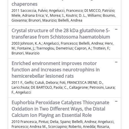
chaperones
2011 Saccoccia, Fulvio; Angelucci, Francesco; DI MICCO, Patrizio;
Miele, Adriana Erica; V., Morea; I., Koutris; D. L., Williams; Boumis,
Giovanna; Brunori, Maurizio; Bellelli, Andrea
Crystal structure of the 28 kDa glutathione S-
transferase from Schistosoma haematobium
2003 Johnson, K. A.; Angelucci, Francesco; Bellelli, Andrea; Herv,
M.; Fontaine, J.; Tsernoglou, Demetrius; Capron, A.; Trottein, F.;
Brunori, Maurizio
Enriched environment improves motor
function and increases neurotrophins in
hemicerebellar lesioned rats
2011 F., Gelfo; Cutuli, Debora; Foti, FRANCESCA IRENE; D.,
Laricchiuta; DE BARTOLO, Paola; C., Caltagirone; Petrosini, Laura;
F., Angelucci
Euphorbia Peroxidase Catalyzes Thiocyanate
Oxidation in Two Different Ways, the Distal
Calcium Ion Playing an Essential Role
2010 Francesca, Pintus; Delia, Spano; Bellelli, Andrea; Angelucci,
Francesco; Andrea M., Scorciapino; Roberto, Anedda; Rosaria,