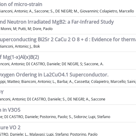
ion of micro-strain
ianconi, Antonio; A., Saccone; S., DE NEGRI; M., Giovannini; Colapietro, Marcello
and Neutron Irradiated MgB2: a Far-Infrared Study
 Monni, M; Putti, M; Dore, Paolo
uperconducting Bi2Sr 2 CaCu 2 O 8 + d : Evidence for therm
ianconi, Antonio; J., Bok
 Mg(1-x)Al(x)B(2)
anconi, Antonio; DI CASTRO, Daniele; DE NEGRI, S; Saccone, A.
 Oxygen Ordering in La2CuO4.1 Superconductor.
ppi, Matteo; Bianconi, Antonio; L., Barba; A., Cassetta; Colapietro, Marcello; Saini
DY
ianconi, Antonio; DI CASTRO, Daniele; S., DE NEGRI; A., Saccone
n in V3O5
le; DI CASTRO, Daniele; Postorino, Paolo; S., Sidorov; Lupi, Stefano
sure VO 2
STRO, Daniele; L., Malavasi; Lupi, Stefano; Postorino, Paolo