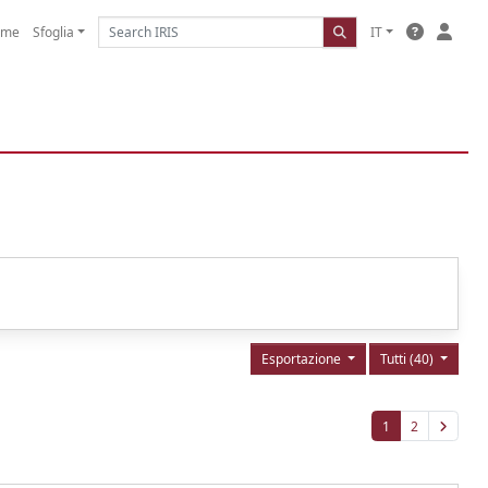
ome
Sfoglia
IT
Esportazione
Tutti (40)
1
2