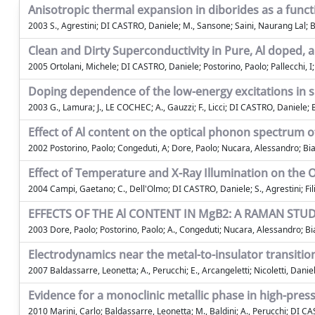
Anisotropic thermal expansion in diborides as a funct
2003 S., Agrestini; DI CASTRO, Daniele; M., Sansone; Saini, Naurang Lal; B
Clean and Dirty Superconductivity in Pure, Al doped, 
2005 Ortolani, Michele; DI CASTRO, Daniele; Postorino, Paolo; Pallecchi, I;
Doping dependence of the low-energy excitations in s
2003 G., Lamura; J., LE COCHEC; A., Gauzzi; F., Licci; DI CASTRO, Daniele; B
Effect of Al content on the optical phonon spectrum of
2002 Postorino, Paolo; Congeduti, A; Dore, Paolo; Nucara, Alessandro; Bi
Effect of Temperature and X-Ray Illumination on the
2004 Campi, Gaetano; C., Dell'Olmo; DI CASTRO, Daniele; S., Agrestini; Fili
EFFECTS OF THE Al CONTENT IN MgB2: A RAMAN STU
2003 Dore, Paolo; Postorino, Paolo; A., Congeduti; Nucara, Alessandro; B
Electrodynamics near the metal-to-insulator transitio
2007 Baldassarre, Leonetta; A., Perucchi; E., Arcangeletti; Nicoletti, Danie
Evidence for a monoclinic metallic phase in high-pres
2010 Marini, Carlo; Baldassarre, Leonetta; M., Baldini; A., Perucchi; DI CA