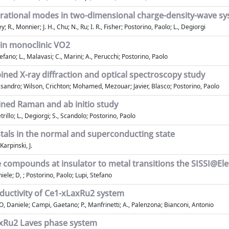
ibrational modes in two-dimensional charge-density-wave sy
 R., Monnier; J. H., Chu; N., Ru; I. R., Fisher; Postorino, Paolo; L., Degiorgi
 in monoclinic VO2
fano; L., Malavasi; C., Marini; A., Perucchi; Postorino, Paolo
ed X-ray diffraction and optical spectroscopy study
sandro; Wilson, Crichton; Mohamed, Mezouar; Javier, Blasco; Postorino, Paolo
bined Raman and ab initio study
rillo; L., Degiorgi; S., Scandolo; Postorino, Paolo
ystals in the normal and superconducting state
Karpinski, J.
 compounds at insulator to metal transitions the SISSI@Ele
ele; D, ; Postorino, Paolo; Lupi, Stefano
nductivity of Ce1-xLaxRu2 system
RO, Daniele; Campi, Gaetano; P., Manfrinetti; A., Palenzona; Bianconi, Antonio
axRu2 Laves phase system