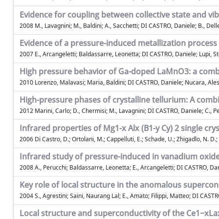
Evidence for coupling between collective state and v
2008 M., Lavagnini; M., Baldini; A., Sacchetti; DI CASTRO, Daniele; B., Delley;
Evidence of a pressure-induced metallization process
2007 E., Arcangeletti; Baldassarre, Leonetta; DI CASTRO, Daniele; Lupi, Ste
High pressure behavior of Ga-doped LaMnO3: a combin
2010 Lorenzo, Malavasi; Maria, Baldini; DI CASTRO, Daniele; Nucara, Ales
High-pressure phases of crystalline tellurium: A com
2012 Marini, Carlo; D., Chermisi; M., Lavagnini; DI CASTRO, Daniele; C., Pet
Infrared properties of Mg1-x Alx (B1-y Cy) 2 single cr
2006 Di Castro, D.; Ortolani, M.; Cappelluti, E.; Schade, U.; Zhigadlo, N. D.; 
Infrared study of pressure-induced in vanadium oxide
2008 A., Perucchi; Baldassarre, Leonetta; E., Arcangeletti; DI CASTRO, Dani
Key role of local structure in the anomalous superco
2004 S., Agrestini; Saini, Naurang Lal; E., Amato; Filippi, Matteo; DI CAST
Local structure and superconductivity of the Ce1−xL